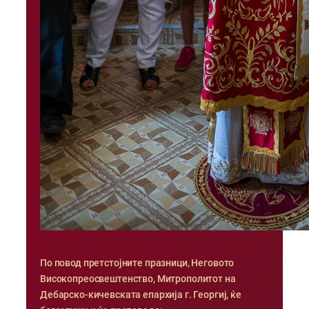
По повод претстојните празници, Неговото
Високопреосвештенство, Митрополитот на
Дебарско-кичевската епархија г. Георгиј, ќе