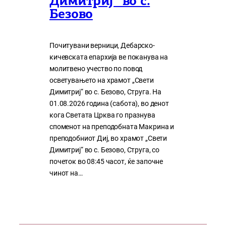
Димитриј” во с.
Безово
Почитувани верници, Дебарско-
кичевската епархија ве поканува на
молитвено учество по повод
осветувањето на храмот „Свети
Димитриј“ во с. Безово, Струга. На
01.08.2026 година (сабота), во денот
кога Светата Црква го празнува
споменот на преподобната Макрина и
преподобниот Диј, во храмот „Свети
Димитриј“ во с. Безово, Струга, со
почеток во 08:45 часот, ќе започне
чинот на…