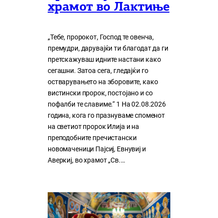
храмот во Лактиње
„Тебе, пророкот, Господ те овенча,
премудри, дарувајќи ти благодат да ги
претскажуваш идните настани како
сегашни. Затоа сега, гледајќи го
остварувањето на зборовите, како
вистински пророк, постојано и со
пофалби те славиме.“ 1 На 02.08.2026
година, кога го празнуваме споменот
на светиот пророк Илија и на
преподобните пречистански
новомаченици Пајсиј, Евнувиј и
Аверкиј, во храмот „Св.…