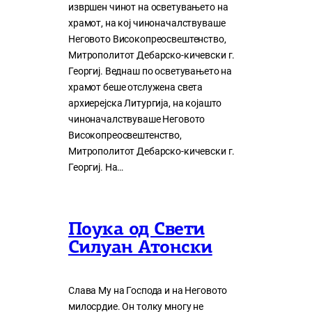
извршен чинот на осветувањето на
храмот, на кој чиноначалствуваше
Неговото Високопреосвештенство,
Митрополитот Дебарско-кичевски г.
Георгиј. Веднаш по осветувањето на
храмот беше отслужена света
архиерејска Литургија, на којашто
чиноначалствуваше Неговото
Високопреосвештенство,
Митрополитот Дебарско-кичевски г.
Георгиј. На…
Поука од Свети
Силуан Атонски
Слава Му на Господа и на Неговото
милосрдие. Он толку многу нe