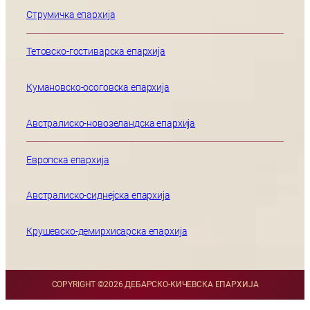
Струмичка епархија
Тетовско-гостиварска епархија
Кумановско-осоговска епархија
Австралиско-новозеландска епархија
Европска епархија
Австралиско-сиднејска епархија
Крушевско-демирхисарска епархија
COPYRIGHT ©
2026 ДЕБАРСКО-КИЧЕВСКА ЕПАРХИЈА