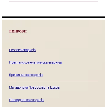
ЛИНКОВИ
Скопска епархија
Преспанско-пелагониска епархија
Брегалничка епархија
Македонска Православна Црква
Повардарска епархија