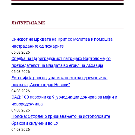
ЛИТУРГИЈА.МК
Синодот на Црквата на Крит со молитва и помош за
настраданите од пожарите
05.08.2026
Средба на Цариградскиот патријарх Вартоломеј со
претседателот на Владата во егзил на Абхазија
05.08.2026
Естонија ја разгледува можноста за одземање на
црквата „Александар Невски“
04.08.2026
САД: 100 парохии од 9 јурисдикции донираа за мајки и
новороденчиња
04.08.2026
Полска: Отфрлено признавањето на истополовите
бракови склучени во ЕУ
04.08.2026