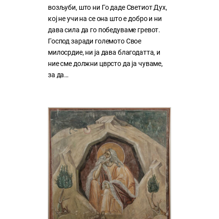
возљуби, што ни Го даде Светиот Дух,
кој нe учи на сe она што е добро и ни
дава сила да го победуваме гревот.
Господ заради големото Свое
милосрдие, ни ја дава благодатта, и
ние сме должни цврсто да ја чуваме,
за да…