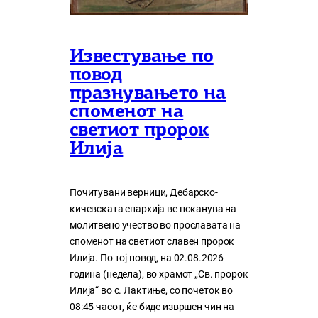
Известување по
повод
празнувањето на
споменот на
светиот пророк
Илија
Почитувани верници, Дебарско-
кичевската епархија ве поканува на
молитвено учество во прославата на
споменот на светиот славен пророк
Илија. По тој повод, на 02.08.2026
година (недела), во храмот „Св. пророк
Илија“ во с. Лактиње, со почеток во
08:45 часот, ќе биде извршен чин на