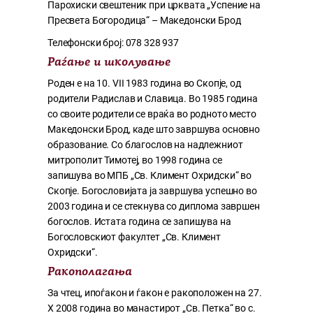
Парохиски свештеник при црквата „Успение на
Пресвета Богородица“ – Македонски Брод
Телефонски број: 078 328 937
Раѓање и школува
ње
Роден е на 10. VII 1983 година во Скопје, од
родители Радислав и Славица. Во 1985 година
со своите родители се враќа во родното место
Македонски Брод, каде што завршува основно
образование. Со благослов на надлежниот
митрополит Тимотеј, во 1998 година се
запишува во МПБ „Св. Климент Охридски“ во
Скопје. Богословијата ја завршува успешно во
2003 година и се стекнува со диплома завршен
богослов. Истата година се запишува на
Богословскиот факултет „Св. Климент
Охридски“.
Ракополагања
За чтец, ипоѓакон и ѓакон е ракоположен на 27.
X 2008 година во манастирот „Св. Петка“ во с.