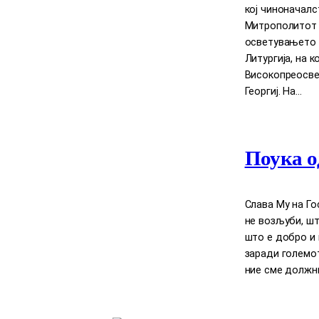
кој чиноначал
Митрополитот Д
осветувањето 
Литургија, на 
Високопреосве
Георгиј. На…
Поука о
Слава Му на Го
нe возљуби, шт
што е добро и 
заради големот
ние сме должни