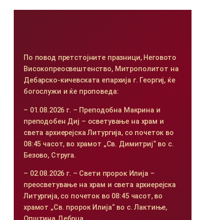
По повод претстојните празници, Неговото
Високопреосвештенство, Митрополитот на
Дебарско-кичевската епархија г. Георгиј, ќе
богослужи и ќе проповеда:
– 01.08.2026 г. – Преподобна Макрина и
преподобен Диј – осветување на храм и
света архиерејска Литургија, со почеток во
08:45 часот, во храмот „Св. Димитриј“ во с.
Безово, Струга.
– 02.08.2026 г. – Свети пророк Илија –
преосветување на храм и света архиерејска
Литургија, со почеток во 08:45 часот, во
храмот „Св. пророк Илија“ во с. Лактиње,
Општина Дебрца.