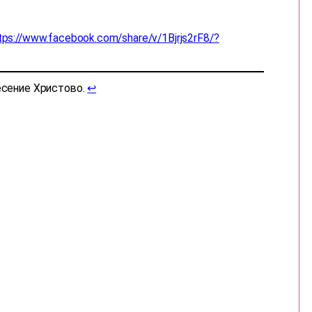
tps://www.facebook.com/share/v/1Bjrjs2rF8/?
есение Христово.
↩︎