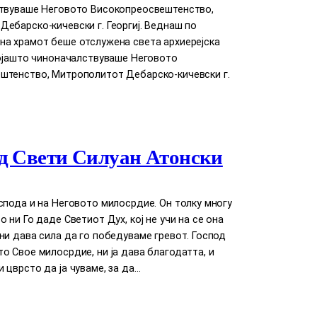
ствуваше Неговото Високопреосвештенство,
ебарско-кичевски г. Георгиј. Веднаш по
на храмот беше отслужена света архиерејска
којашто чиноначалствуваше Неговото
штенство, Митрополитот Дебарско-кичевски г.
д Свети Силуан Атонски
спода и на Неговото милосрдие. Он толку многу
о ни Го даде Светиот Дух, кој нe учи на сe она
ни дава сила да го победуваме гревот. Господ
о Свое милосрдие, ни ја дава благодатта, и
 цврсто да ја чуваме, за да…