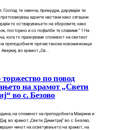
т, Господ те овенча, премудри, дарувајќи ти
 претскажуваш идните настани како сегашни.
едајќи го остварувањето на зборовите, како
ок, постојано и со пофалби те славиме.“ 1 На
ина, кога го празнуваме споменот на светиот
и на преподобните пречистански новомаченици
и Аверкиј, во храмот „Св.…
 торжество по повод
ањето на храмот „Свети
ј“ во с. Безово
година, на споменот на преподобната Макрина и
иј, во храмот „Свети Димитриј“ во с. Безово,
звршен чинот на осветувањето на храмот, на