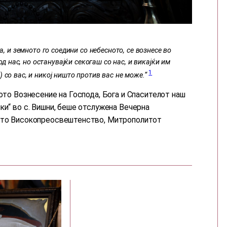
, и земното го соедини со небесното, се вознесе во
д нас, но останувајќи секогаш со нас, и викајќи им
1
) со вас, и никој ништо против вас не може.“
ното Вознесение на Господа, Бога и Спасителот наш
ки“ во с. Вишни, беше отслужена Вечерна
вото Високопреосвештенство, Митрополитот