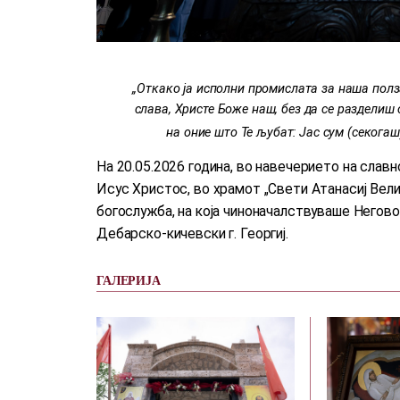
„Откако ја исполни промислата за наша полза
слава, Христе Боже наш, без да се разделиш о
на оние што Те љубат: Јас сум (секогаш
На 20.05.2026 година, во навечерието на слав
Исус Христос, во храмот „Свети Атанасиј Вели
богослужба, на која чиноначалствуваше Него
Дебарско-кичевски г. Георгиј.