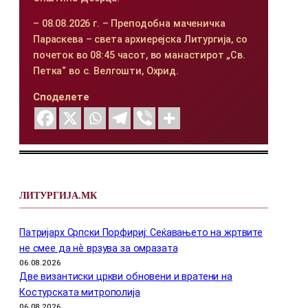
– 08.08.2026 г. – Преподобна маченичка
Параскева – света архиерејска Литургија, со
почеток во 08:45 часот, во манастирот „Св.
Петка“ во с. Велгошти, Охрид.
Споделете
ЛИТУРГИЈА.МК
Патријарх Српски Порфириј: Сеќавањето на жртвите
не смее да нѐ врзува за омразата
06.08.2026
Две византиски цркви обновени и вратени на
Костурската митрополија
06.08.2026