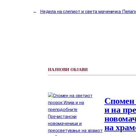
←
Недела на слепиот и света маченичка Пелаги
НАЈНОВИ ОБЈАВИ
Спомен 
и на пр
новомач
на храм