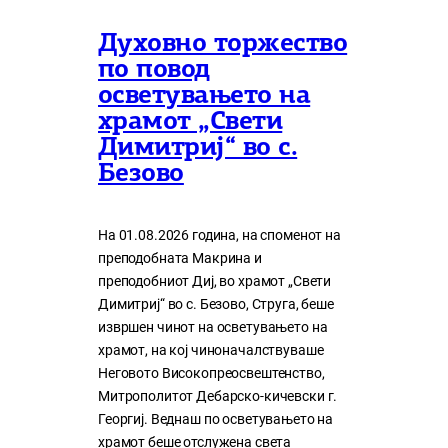
Духовно торжество
по повод
осветувањето на
храмот „Свети
Димитриј“ во с.
Безово
На 01.08.2026 година, на споменот на
преподобната Макрина и
преподобниот Диј, во храмот „Свети
Димитриј“ во с. Безово, Струга, беше
извршен чинот на осветувањето на
храмот, на кој чиноначалствуваше
Неговото Високопреосвештенство,
Митрополитот Дебарско-кичевски г.
Георгиј. Веднаш по осветувањето на
храмот беше отслужена света