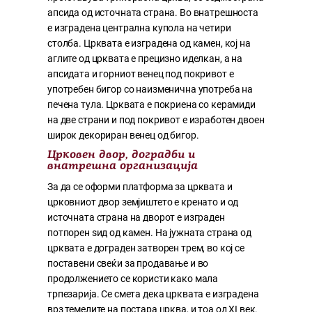
апсида од источната страна. Во внатрешноста
е изградена централна купола на четири
столба. Црквата е изградена од камен, кој на
аглите од црквата е прецизно иделкан, а на
апсидата и горниот венец под покривот е
употребен бигор со наизменична употреба на
печена тула. Црквата е покриена со керамиди
на две страни и под покривот е изработен двоен
широк декориран венец од бигор.
Црковен двор, доградби и
внатрешна организација
За да се оформи платформа за црквата и
црковниот двор земјиштето е кренато и од
источната страна на дворот е изграден
потпорен ѕид од камен. На јужната страна од
црквата е дограден затворен трем, во кој се
поставени свеќи за продавање и во
продолжението се користи како мала
трпезарија. Се смета дека црквата е изградена
врз темелите на постара црква, и тоа од XI век.