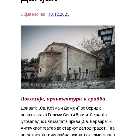
Објавено на:
10.12.2025
Локација, архитектура и градба
Црквата „Св. Козма и Дамјан“ во Охрид е
позната како Големи Свети Врачи. Се наоѓа
југозападно над малата црква „Св. Варвара“ и
Античкиот театар во стариот дел од градот. Таа
претставува трикорабна црква, со седмострана