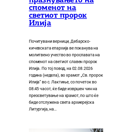
празнувањето на
споменот на
светиот пророк
Илија
Почитувани верници, Дебарско-
кичевската епархија ве поканува на
молитвено учество во прославата на
споменот на светиот славен пророк
Илија. По тој повод, на 02.08.2026
година (недела), во храмот „Св. пророк
Илија“ во с. Лактиње, со почеток во
08:45 часот, ќе биде извршен чин на
преосветување на храмот, по што ќе
биде отслужена света архиерејска
Литургија, на…