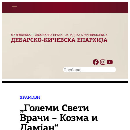
Оди
на
содржината
Facebook
Instagram
YouTube
S
e
a
r
c
ХРАМОВИ
h
„Големи Свети
Врачи – Козма и
Дамјан“