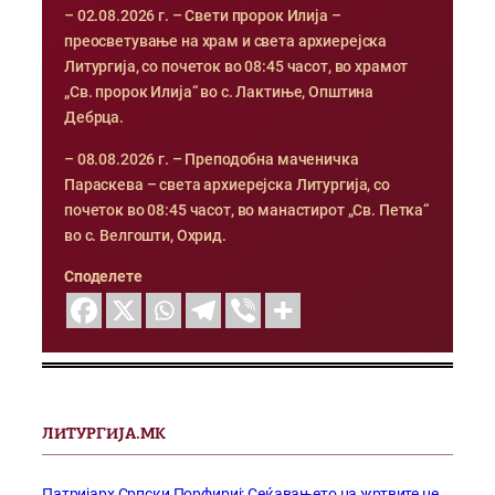
– 02.08.2026 г. – Свети пророк Илија –
преосветување на храм и света архиерејска
Литургија, со почеток во 08:45 часот, во храмот
„Св. пророк Илија“ во с. Лактиње, Општина
Дебрца.
– 08.08.2026 г. – Преподобна маченичка
Параскева – света архиерејска Литургија, со
почеток во 08:45 часот, во манастирот „Св. Петка“
во с. Велгошти, Охрид.
Споделете
ЛИТУРГИЈА.МК
Патријарх Српски Порфириј: Сеќавањето на жртвите не