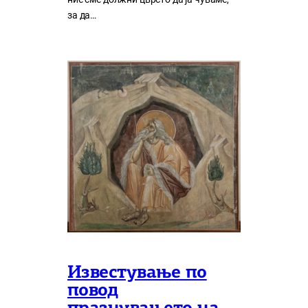
за да…
Известување по
повод