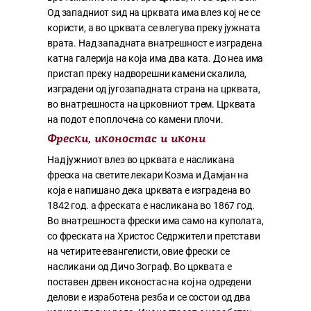
Од западниот ѕид на црквата има влез кој не се
користи, а во црквата се влегува преку јужната
врата. Над западната внатрешност е изградена
катна галерија на која има два ката. До неа има
пристап преку надворешни камени скалила,
изградени од југозападната страна на црквата,
во внатрешноста на црковниот трем. Црквата
на подот е поплочена со камени плочи.
Фрески, иконостас и икони
Над јужниот влез во црквата е насликана
фреска на светите лекари Козма и Дамјан на
која е напишано дека црквата е изградена во
1842 год. а фреската е насликана во 1867 год.
Во внатрешноста фрески има само на куполата,
со фреската на Христос Седржител и претстави
на четирите евангелисти, овие фрески се
насликани од Дичо Зограф. Во црквата е
поставен дрвен иконостас на кој на одредени
делови е изработена резба и се состои од два