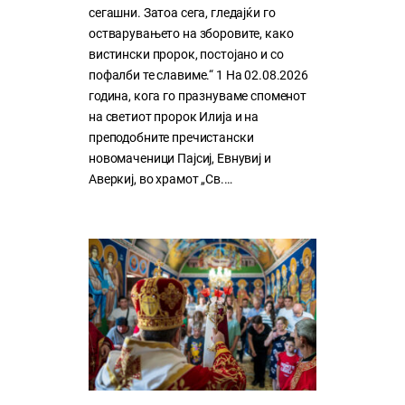
сегашни. Затоа сега, гледајќи го
остварувањето на зборовите, како
вистински пророк, постојано и со
пофалби те славиме.“ 1 На 02.08.2026
година, кога го празнуваме споменот
на светиот пророк Илија и на
преподобните пречистански
новомаченици Пајсиј, Евнувиј и
Аверкиј, во храмот „Св.…