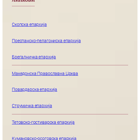
ЛИНКОВИ
Скопска епархија
Преспанско-пелагониска епархија
Брегалничка епархија
Македонска Православна Црква
Повардарска епархија
Струмичка епархија
Тетовско-гостиварска епархија
Кумановско-осоговска епархија