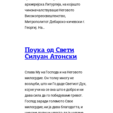
архиерејска Литургија, на којашто
чиноначалствуваше Неговото
Високопреосвештенство,
Митрополитот Дебарско-кичевски г.
Георгиј. На…
Поука од Свети
Силуан Атонски
Слава Му на Господа и на Неговото
милосрдие. Он толку многу нe
возљуби, што ни Го даде Светиот Дух,
кој нe учи на сe она што е добро и ни
дава сила да го победуваме гревот.
Господ заради големото Свое
милосрдие, ни ја дава благодатта, и
ние сме должни цврсто да ја чуваме,