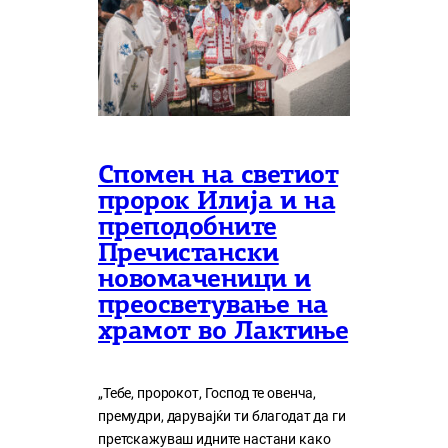
Спомен на светиот
пророк Илија и на
преподобните
Пречистански
новомаченици и
преосветување на
храмот во Лактиње
„Тебе, пророкот, Господ те овенча,
премудри, дарувајќи ти благодат да ги
претскажуваш идните настани како