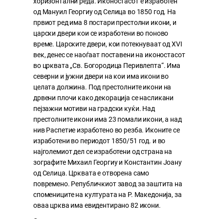
хоризонтални реда. Иконостасот е изработен
од Мануил Георгиу од Селица во 1850 год. На
првиот ред има 8 постари престолни икони, и
царски двери кои се изработени во поново
време. Царските двери, кои потекнуваат од XVI
век, денес се наоѓаат поставени на иконостасот
во црквата „Св. Богородица Перивлепта“. Има
северни и јужни двери на кои има икони во
целата должина. Под престолните икони на
дрвени плочи како декорација се насликани
пејзажни мотиви на градски куќи. Над
престолните икони има 23 помали икони, а над
нив Распетие изработено во резба. Иконите се
изработени во периодот 1850/51 год. и во
најголемиот дел се изработени од страна на
зографите Михаил Георгиу и Константин Јоану
од Селица. Црквата е отворена само
повремено. Републичкиот завод за заштита на
спомениците на културата на Р. Македонија, за
оваа црква има евидентирано 82 икони.