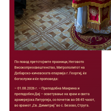
По повод претстојните празници, Неговото
Високопреосвештенство, Митрополитот на
Дебарско-кичевската епархија г. Георгиј, ќе
богослужи и ќе проповеда:
– 01.08.2026 г. – Преподобна Макрина и
преподобен Диј – осветување на храм и света
архиерејска Литургија, со почеток во 08:45 часот,
во храмот „Св. Димитриј“ во с. Безово, Струга.