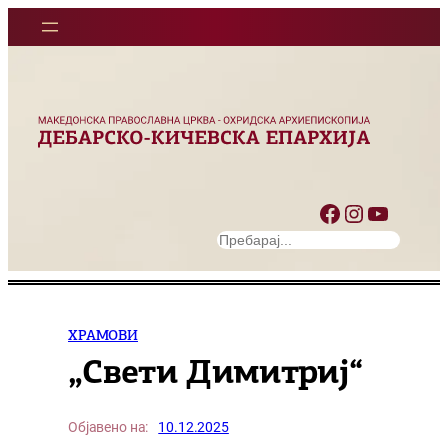
Оди
на
содржината
Facebook
Instagram
YouTube
S
e
a
r
c
ХРАМОВИ
h
„Свети Димитриј“
Објавено на:
10.12.2025