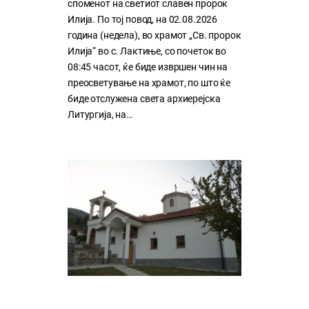
споменот на светиот славен пророк
Илија. По тој повод, на 02.08.2026
година (недела), во храмот „Св. пророк
Илија“ во с. Лактиње, со почеток во
08:45 часот, ќе биде извршен чин на
преосветување на храмот, по што ќе
биде отслужена света архиерејска
Литургија, на…