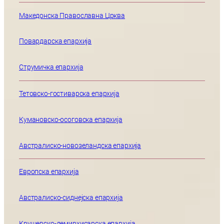
Македонска Православна Црква
Повардарска епархија
Струмичка епархија
Тетовско-гостиварска епархија
Кумановско-осоговска епархија
Австралиско-новозеландска епархија
Европска епархија
Австралиско-сиднејска епархија
Крушевско-демирхисарска епархија