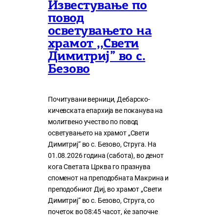
Известување по
повод
осветувањето на
храмот ,,Свети
Димитриј” во с.
Безово
Почитувани верници, Дебарско-
кичевската епархија ве поканува на
молитвено учество по повод
осветувањето на храмот „Свети
Димитриј“ во с. Безово, Струга. На
01.08.2026 година (сабота), во денот
кога Светата Црква го празнува
споменот на преподобната Макрина и
преподобниот Диј, во храмот „Свети
Димитриј“ во с. Безово, Струга, со
почеток во 08:45 часот, ќе започне