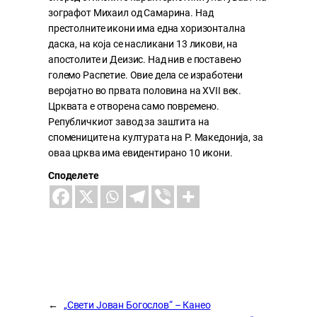
зографот Михаил од Самарина. Над
престолните икони има една хоризонтална
даска, на која се насликани 13 ликови, на
апостолите и Деизис. Над нив е поставено
големо Распетие. Овие дела се изработени
веројатно во првата половина на XVII век.
Црквата е отворена само повремено.
Републичкиот завод за заштита на
спомениците на културата на Р. Македонија, за
оваа црква има евидентирано 10 икони.
Споделете
←
„Свети Јован Богослов“ – Канео