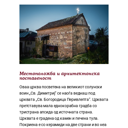
Местоположба и архитектонска
поставеност
Оваа црква посветена на великиот солунски
воин „Св. Димитриј“ се наоѓа веднаш под
црквата „Св. Богородица Перивлепта“. Црквата
претставува мала еднокорабна градба со
тристрана апсида од источната страна.
Црквата е градена од камен и печена тула.
Покриена е со керамиди на две страни и во неа