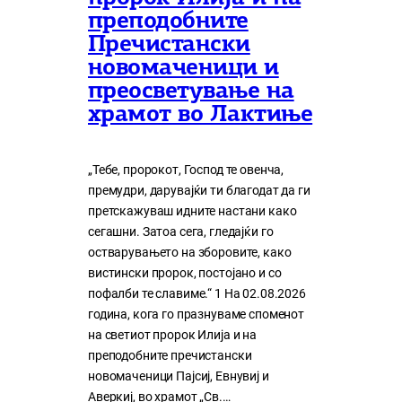
преподобните
Пречистански
новомаченици и
преосветување на
храмот во Лактиње
„Тебе, пророкот, Господ те овенча,
премудри, дарувајќи ти благодат да ги
претскажуваш идните настани како
сегашни. Затоа сега, гледајќи го
остварувањето на зборовите, како
вистински пророк, постојано и со
пофалби те славиме.“ 1 На 02.08.2026
година, кога го празнуваме споменот
на светиот пророк Илија и на
преподобните пречистански
новомаченици Пајсиј, Евнувиј и
Аверкиј, во храмот „Св.…