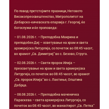
По повод претстојните празници, Неговото
Високопреосвештенство, Митрополитот на
Дебарско-кичевската епархија г. Георгиј, ќе
богослужи и ќе проповеда:
– 01.08.2026 г. – Преподобна Макрина и
преподобен Диј – осветување на храм и света
архиерејска Литургија, со почеток во 08:45 часот,
во храмот „Св. Димитриј“ во с. Безово, Струга.
– 02.08.2026 г. – Свети пророк Илија –
преосветување на храм и света архиерејска
Литургија, со почеток во 08:45 часот, во храмот
„Св. пророк Илија“ во с. Лактиње, Општина
Дебрца.
– 08.08.2026 г. – Преподобна маченичка
Параскева – света архиерејска Литургија, со
почеток во 08:45 часот, во манастирот „Св. Петка“