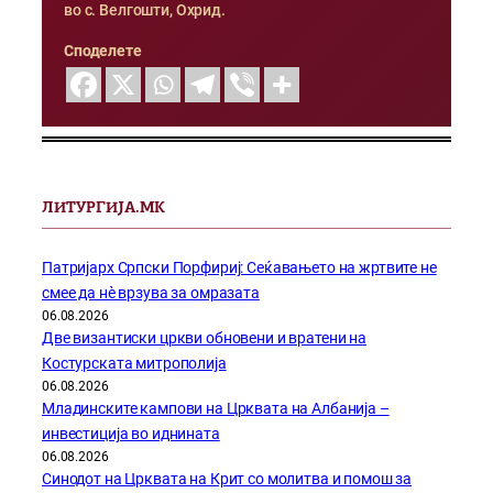
во с. Велгошти, Охрид.
Споделете
ЛИТУРГИЈА.МК
Патријарх Српски Порфириј: Сеќавањето на жртвите не
смее да нѐ врзува за омразата
06.08.2026
Две византиски цркви обновени и вратени на
Костурската митрополија
06.08.2026
Младинските кампови на Црквата на Албанија –
инвестиција во иднината
06.08.2026
Синодот на Црквата на Крит со молитва и помош за