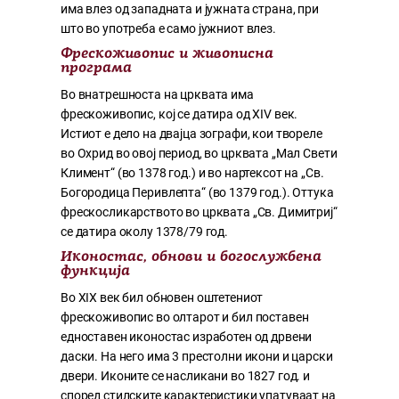
има влез од западната и јужната страна, при
што во употреба е само јужниот влез.
Фрескоживопис и живописна
програма
Во внатрешноста на црквата има
фрескоживопис, кој се датира од XIV век.
Истиот е дело на двајца зографи, кои твореле
во Охрид во овој период, во црквата „Мал Свети
Климент“ (во 1378 год.) и во нартексот на „Св.
Богородица Перивлепта“ (во 1379 год.). Оттука
фрескосликарството во црквата „Св. Димитриј“
се датира околу 1378/79 год.
Иконостас, обнови и богослужбена
функција
Во XIX век бил обновен оштетениот
фрескоживопис во олтарот и бил поставен
едноставен иконостас изработен од дрвени
даски. На него има 3 престолни икони и царски
двери. Иконите се насликани во 1827 год. и
според стилските карактеристики упатуваат на