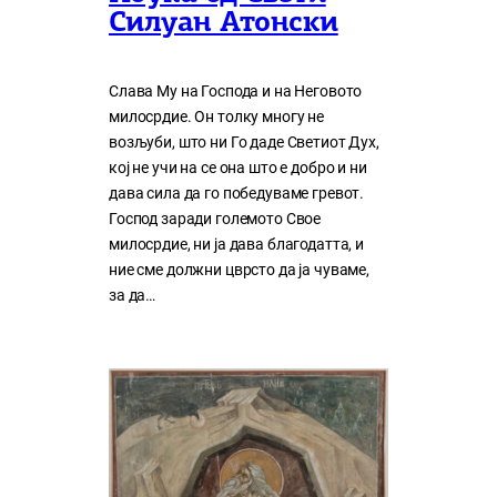
Силуан Атонски
Слава Му на Господа и на Неговото
милосрдие. Он толку многу нe
возљуби, што ни Го даде Светиот Дух,
кој нe учи на сe она што е добро и ни
дава сила да го победуваме гревот.
Господ заради големото Свое
милосрдие, ни ја дава благодатта, и
ние сме должни цврсто да ја чуваме,
за да…