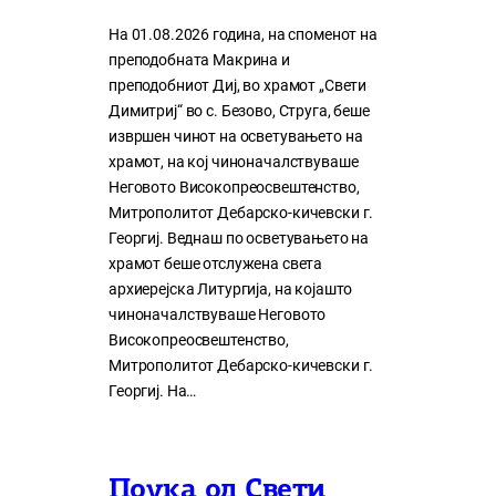
На 01.08.2026 година, на споменот на
преподобната Макрина и
преподобниот Диј, во храмот „Свети
Димитриј“ во с. Безово, Струга, беше
извршен чинот на осветувањето на
храмот, на кој чиноначалствуваше
Неговото Високопреосвештенство,
Митрополитот Дебарско-кичевски г.
Георгиј. Веднаш по осветувањето на
храмот беше отслужена света
архиерејска Литургија, на којашто
чиноначалствуваше Неговото
Високопреосвештенство,
Митрополитот Дебарско-кичевски г.
Георгиј. На…
Поука од Свети