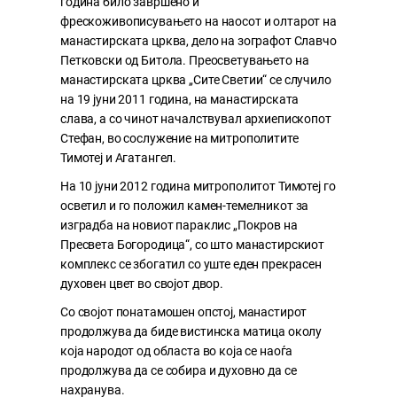
година било завршено и
фрескоживописувањето на наосот и олтарот на
манастирската црква, дело на зографот Славчо
Петковски од Битола. Преосветувањето на
манастирската црква „Сите Светии“ се случило
на 19 јуни 2011 година, на манастирската
слава, а со чинот началствувал архиепископот
Стефан, во сослужение на митрополитите
Тимотеј и Агатангел.
На 10 јуни 2012 година митрополитот Тимотеј го
осветил и го положил камен-темелникот за
изградба на новиот параклис „Покров на
Пресвета Богородица“, со што манастирскиот
комплекс се збогатил со уште еден прекрасен
духовен цвет во својот двор.
Со својот понатамошен опстој, манастирот
продолжува да биде вистинска матица околу
која народот од областа во која се наоѓа
продолжува да се собира и духовно да се
нахранува.