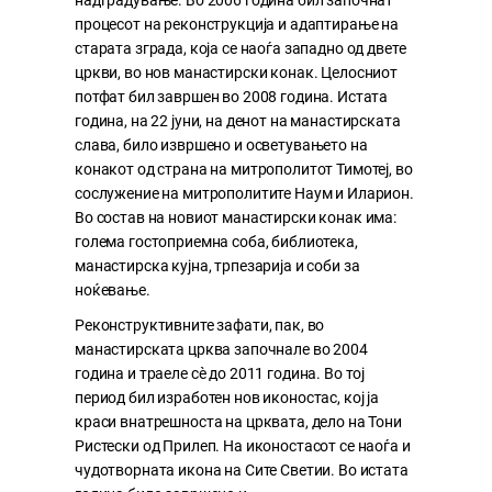
процесот на реконструкција и адаптирање на
старата зграда, која се наоѓа западно од двете
цркви, во нов манастирски конак. Целосниот
потфат бил завршен во 2008 година. Истата
година, на 22 јуни, на денот на манастирската
слава, било извршено и осветувањето на
конакот од страна на митрополитот Тимотеј, во
сослужение на митрополитите Наум и Иларион.
Во состав на новиот манастирски конак има:
голема гостоприемна соба, библиотека,
манастирска кујна, трпезарија и соби за
ноќевање.
Реконструктивните зафати, пак, во
манастирската црква започнале во 2004
година и траеле сè до 2011 година. Во тој
период бил изработен нов иконостас, кој ја
краси внатрешноста на црквата, дело на Тони
Ристески од Прилеп. На иконостасот се наоѓа и
чудотворната икона на Сите Светии. Во истата