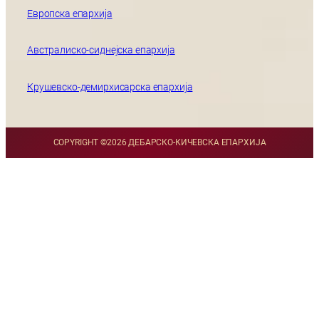
Европска епархија
Австралиско-сиднејска епархија
Крушевско-демирхисарска епархија
COPYRIGHT ©
2026 ДЕБАРСКО-КИЧЕВСКА ЕПАРХИЈА