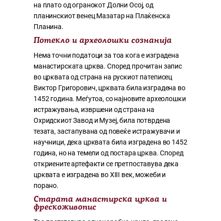
на плато од огранокот Долни Осој, од
планинскиот венец Мазатар на Плаќенска
Планина.
Потекло и археолошки сознанија
Нема точни податоци за тоа кога е изградена
манастирската црква. Според прочитан запис
во црквата од страна на рускиот патеписец
Виктор Григорович, црквата била изградена во
1452 година. Меѓутоа, со најновите археолошки
истражувања, извршени од страна на
Охридскиот Завод и Музеј, била потврдена
тезата, застапувана од повеќе истражувачи и
научници, дека црквата била изградена во 1452
година, но на темели од постара црква. Според
откриените артефакти се претпоставува дека
црквата е изградена во XIII век, можеби и
порано.
Старата манастирска црква и
фрескоживопис