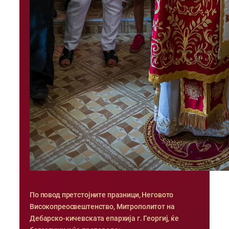
По повод претстојните празници, Неговото
Високопреосвештенство, Митрополитот на
Дебарско-кичевската епархија г. Георгиј, ќе