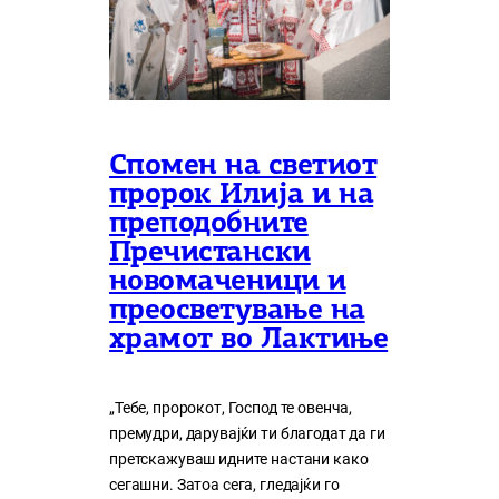
Спомен на светиот
пророк Илија и на
преподобните
Пречистански
новомаченици и
преосветување на
храмот во Лактиње
„Тебе, пророкот, Господ те овенча,
премудри, дарувајќи ти благодат да ги
претскажуваш идните настани како
сегашни. Затоа сега, гледајќи го