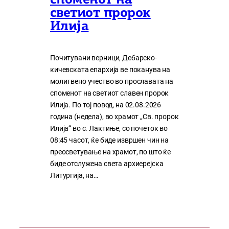
споменот на
светиот пророк
Илија
Почитувани верници, Дебарско-
кичевската епархија ве поканува на
молитвено учество во прославата на
споменот на светиот славен пророк
Илија. По тој повод, на 02.08.2026
година (недела), во храмот „Св. пророк
Илија“ во с. Лактиње, со почеток во
08:45 часот, ќе биде извршен чин на
преосветување на храмот, по што ќе
биде отслужена света архиерејска
Литургија, на…