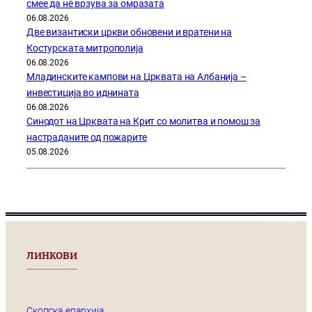
смее да нѐ врзува за омразата
06.08.2026
Две византиски цркви обновени и вратени на
Костурската митрополија
06.08.2026
Младинските кампови на Црквата на Албанија –
инвестиција во иднината
06.08.2026
Синодот на Црквата на Крит со молитва и помош за
настраданите од пожарите
05.08.2026
ЛИНКОВИ
Скопска епархија