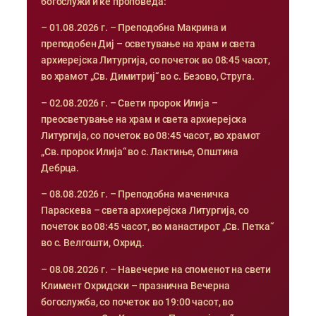
богослужи и ќе проповеда:
– 01.08.2026 г. – Преподобна Макрина и
преподобен Диј – осветување на храм и света
архиерејска Литургија, со почеток во 08:45 часот,
во храмот „Св. Димитриј“ во с. Безово, Струга.
– 02.08.2026 г. – Свети пророк Илија –
преосветување на храм и света архиерејска
Литургија, со почеток во 08:45 часот, во храмот
„Св. пророк Илија“ во с. Лактиње, Општина
Дебрца.
– 08.08.2026 г. – Преподобна маченичка
Параскева – света архиерејска Литургија, со
почеток во 08:45 часот, во манастирот „Св. Петка“
во с. Велгошти, Охрид.
– 08.08.2026 г. – Навечерие на споменот на свети
Климент Охридски – празнична Вечерна
богослужба, со почеток во 19:00 часот, во