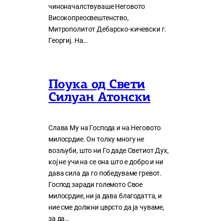
чиноначалствуваше Неговото
Високопреосвештенство,
Митрополитот Дебарско-кичевски г.
Георгиј. На…
Поука од Свети
Силуан Атонски
Слава Му на Господа и на Неговото
милосрдие. Он толку многу нe
возљуби, што ни Го даде Светиот Дух,
кој нe учи на сe она што е добро и ни
дава сила да го победуваме гревот.
Господ заради големото Свое
милосрдие, ни ја дава благодатта, и
ние сме должни цврсто да ја чуваме,
за да…