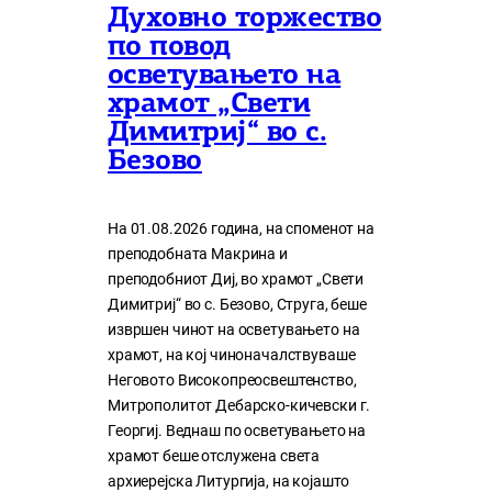
Духовно торжество
по повод
осветувањето на
храмот „Свети
Димитриј“ во с.
Безово
На 01.08.2026 година, на споменот на
преподобната Макрина и
преподобниот Диј, во храмот „Свети
Димитриј“ во с. Безово, Струга, беше
извршен чинот на осветувањето на
храмот, на кој чиноначалствуваше
Неговото Високопреосвештенство,
Митрополитот Дебарско-кичевски г.
Георгиј. Веднаш по осветувањето на
храмот беше отслужена света
архиерејска Литургија, на којашто