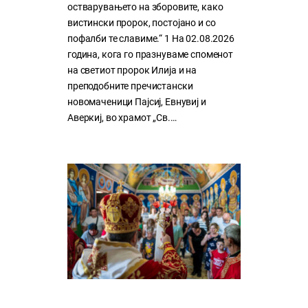
остварувањето на зборовите, како
вистински пророк, постојано и со
пофалби те славиме.“ 1 На 02.08.2026
година, кога го празнуваме споменот
на светиот пророк Илија и на
преподобните пречистански
новомаченици Пајсиј, Евнувиј и
Аверкиј, во храмот „Св.…