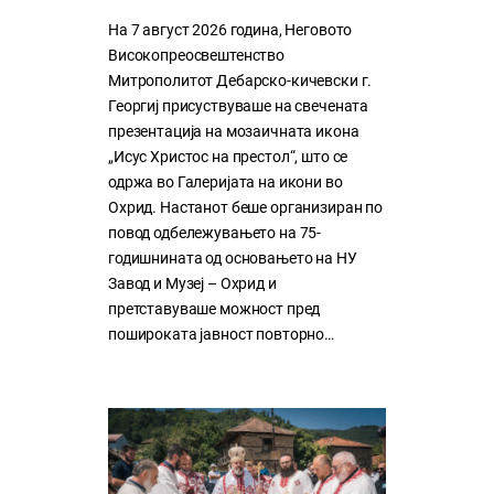
На 7 август 2026 година, Неговото
Високопреосвештенство
Митрополитот Дебарско-кичевски г.
Георгиј присуствуваше на свечената
презентација на мозаичната икона
„Исус Христос на престол“, што се
одржа во Галеријата на икони во
Охрид. Настанот беше организиран по
повод одбележувањето на 75-
годишнината од основањето на НУ
Завод и Музеј – Охрид и
претставуваше можност пред
пошироката јавност повторно…