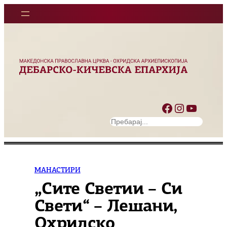
Оди
на
содржината
Facebook
Instagram
YouTube
S
e
a
r
c
МАНАСТИРИ
h
„Сите Светии – Си
Свети“ – Лешани,
Охридско