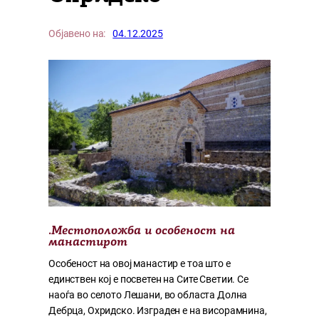
Објавено на:
04.12.2025
.
Местоположба и особеност на
манастирот
Особеност на овој манастир е тоа што е
единствен кој е посветен на Сите Светии. Се
наоѓа во селото Лешани, во областа Долна
Дебрца, Охридско. Изграден е на висорамнина,