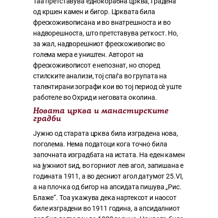
Таа претставува еднокорабна црква, градена
од кршен камен и бигор. Црквата била
фрескоживописана и во внатрешноста и во
надворешноста, што претставува реткост. Но,
за жал, надворешниот фрескоживопис во
голема мера е уништен. Авторот на
фрескоживописот е непознат, но според
стилските анализи, тој спаѓа во групата на
талентирани зографи кои во тој период сè уште
работеле во Охрид и неговата околина.
Новата црква и манастирските
градби
Јужно од старата црква била изградена нова,
поголема. Нема податоци кога точно била
започната изградбата на истата. На еден камен
на јужниот ѕид, во горниот лев агол, запишана е
годината 1911, а во десниот агол датумот 25.VI,
а на плочка од бигор на апсидата пишува „Рис.
Блаже“. Тоа укажува дека нартексот и наосот
биле изградени во 1911 година, а апсидалниот