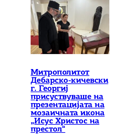
Митрополитот
Дебарско-кичевски
г. Георгиј
присуствуваше на
презентацијата на
мозаичната икона
„Исус Христос на
престол“