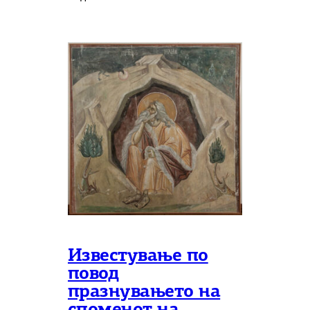
Известување по
повод
празнувањето на