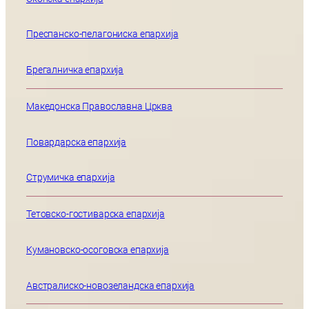
Преспанско-пелагониска епархија
Брегалничка епархија
Македонска Православна Црква
Повардарска епархија
Струмичка епархија
Тетовско-гостиварска епархија
Кумановско-осоговска епархија
Австралиско-новозеландска епархија