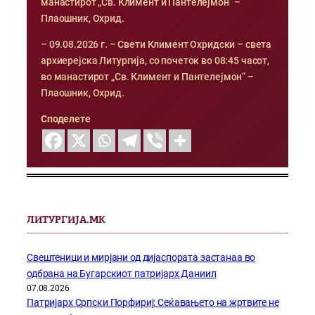
манастирот „Св. Климент и Пантелејмон“ –
Плаошник, Охрид.
– 09.08.2026 г. – Свети Климент Охридски – света
архиерејска Литургија, со почеток во 08:45 часот,
во манастирот „Св. Климент и Пантелејмон“ –
Плаошник, Охрид.
Споделете
ЛИТУРГИЈА.МК
Свештеници и мирјани од дијаспората застанаа во
одбрана на Бугарскиот патријарх Даниил
07.08.2026
Патријарх Српски Порфириј: Сеќавањето на жртвите не