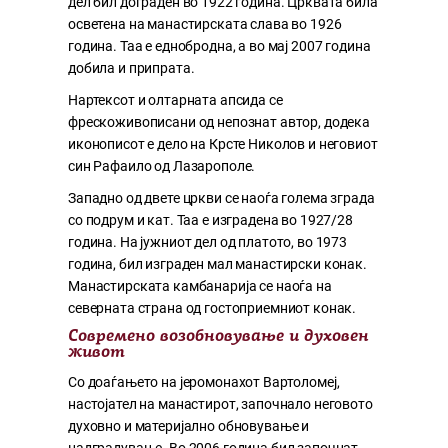
дел бил дограден во 1922 година. Црквата била
осветена на манастирската слава во 1926
година. Таа е еднобродна, а во мај 2007 година
добила и припрата.
Нартексот и олтарната апсида се
фрескоживописани од непознат автор, додека
иконописот е дело на Крсте Николов и неговиот
син Рафаило од Лазарополе.
Западно од двете цркви се наоѓа голема зграда
со подрум и кат. Таа е изградена во 1927/28
година. На јужниот дел од платото, во 1973
година, бил изграден мал манастирски конак.
Манастирската камбанарија се наоѓа на
северната страна од гостоприемниот конак.
Современо возобновување и духовен
живот
Со доаѓањето на јеромонахот Вартоломеј,
настојател на манастирот, започнало неговото
духовно и материјално обновување и
надградување. Во 2006 година бил започнат