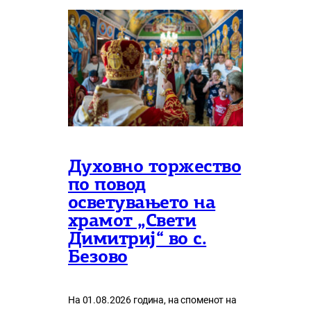
Духовно торжество
по повод
осветувањето на
храмот „Свети
Димитриј“ во с.
Безово
На 01.08.2026 година, на споменот на