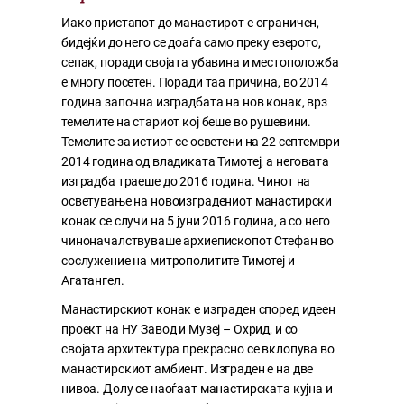
Иако пристапот до манастирот е ограничен,
бидејќи до него се доаѓа само преку езерото,
сепак, поради својата убавина и местоположба
е многу посетен. Поради таа причина, во 2014
година започна изградбата на нов конак, врз
темелите на стариот кој беше во рушевини.
Темелите за истиот се осветени на 22 септември
2014 година од владиката Тимотеј, а неговата
изградба траеше до 2016 година. Чинот на
осветување на новоизградениот манастирски
конак се случи на 5 јуни 2016 година, а со него
чиноначалствуваше архиепископот Стефан во
сослужение на митрополитите Тимотеј и
Агатангел.
Манастирскиот конак е изграден според идеен
проект на НУ Завод и Музеј – Охрид, и со
својата архитектура прекрасно се вклопува во
манастирскиот амбиент. Изграден е на две
нивоа. Долу се наоѓаат манастирската кујна и