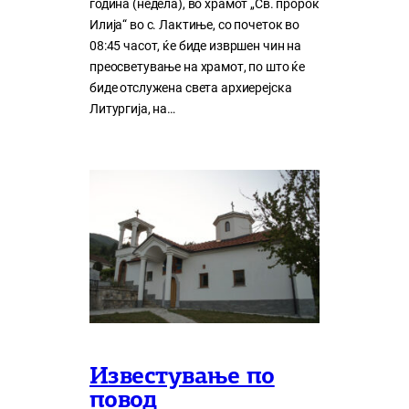
година (недела), во храмот „Св. пророк
Илија“ во с. Лактиње, со почеток во
08:45 часот, ќе биде извршен чин на
преосветување на храмот, по што ќе
биде отслужена света архиерејска
Литургија, на…
Известување по
повод