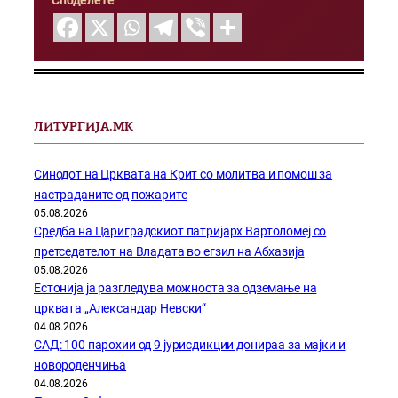
Споделете
ЛИТУРГИЈА.МК
Синодот на Црквата на Крит со молитва и помош за
настраданите од пожарите
05.08.2026
Средба на Цариградскиот патријарх Вартоломеј со
претседателот на Владата во егзил на Абхазија
05.08.2026
Естонија ја разгледува можноста за одземање на
црквата „Александар Невски“
04.08.2026
САД: 100 парохии од 9 јурисдикции донираа за мајки и
новороденчиња
04.08.2026