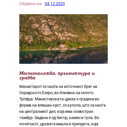
Објавено на:
04.12.2025
Местоположба, архитектура и
градба
Манастирот се наоѓа на источниот брег на
Охридското Езеро, во близина на селото
Трпејца. Манастирската црква е градена во
форма на впишан крст, со купола, што се наоѓа
на централниот дел, која има осмостран
тамбур. Ѕидана е од бигор, камен и тула. Во
почетокот, црквата имала и припрата, која