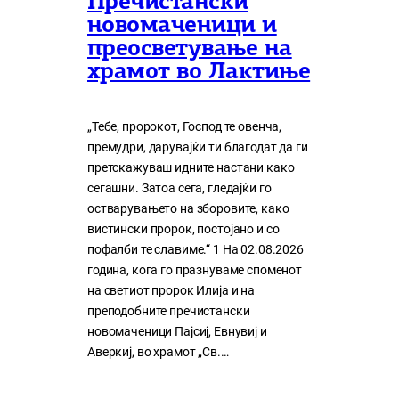
Пречистански
новомаченици и
преосветување на
храмот во Лактиње
„Тебе, пророкот, Господ те овенча,
премудри, дарувајќи ти благодат да ги
претскажуваш идните настани како
сегашни. Затоа сега, гледајќи го
остварувањето на зборовите, како
вистински пророк, постојано и со
пофалби те славиме.“ 1 На 02.08.2026
година, кога го празнуваме споменот
на светиот пророк Илија и на
преподобните пречистански
новомаченици Пајсиј, Евнувиј и
Аверкиј, во храмот „Св.…