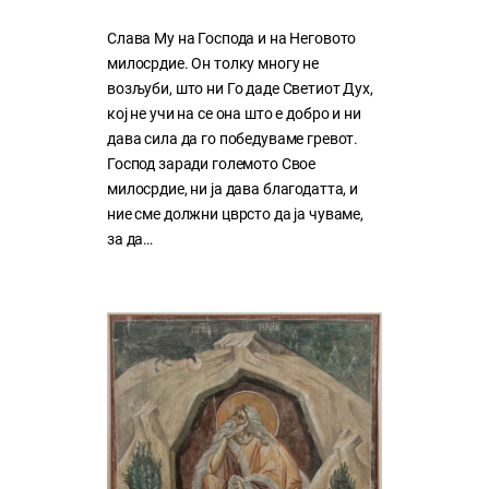
Слава Му на Господа и на Неговото
милосрдие. Он толку многу нe
возљуби, што ни Го даде Светиот Дух,
кој нe учи на сe она што е добро и ни
дава сила да го победуваме гревот.
Господ заради големото Свое
милосрдие, ни ја дава благодатта, и
ние сме должни цврсто да ја чуваме,
за да…