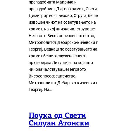
преподобната Макрина и
преподобниот Диј, во храмот „Свети
Димитриј“ во с. Безово, Струга, беше
извршен чинот на осветувањето на
храмот, на кој чиноначалствуваше
Неговото Високопреосвештенство,
Митрополитот Дебарско-кичевски г.
Георгиј. Веднаш по осветувањето на
храмот беше отслужена света
архиерејска Литургија, на којашто
чиноначалствуваше Неговото
Високопреосвештенство,
Митрополитот Дебарско-кичевски г.
Георгиј. На…
Поука од Свети
Силуан Атонски