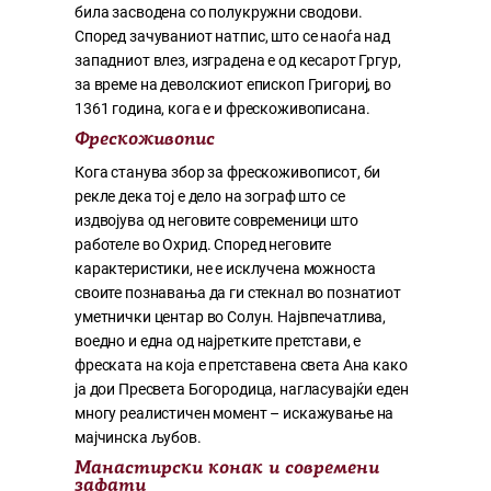
била засводена со полукружни сводови.
Според зачуваниот натпис, што се наоѓа над
западниот влез, изградена е од кесарот Гргур,
за време на деволскиот епископ Григориј, во
1361 година, кога е и фрескоживописана.
Фрескоживопис
Кога станува збор за фрескоживописот, би
рекле дека тој е дело на зограф што се
издвојува од неговите современици што
работеле во Охрид. Според неговите
карактеристики, не е исклучена можноста
своите познавања да ги стекнал во познатиот
уметнички центар во Солун. Највпечатлива,
воедно и една од најретките претстави, е
фреската на која е претставена света Ана како
ја дои Пресвета Богородица, нагласувајќи еден
многу реалистичен момент – искажување на
мајчинска љубов.
Манастирски конак и современи
зафати