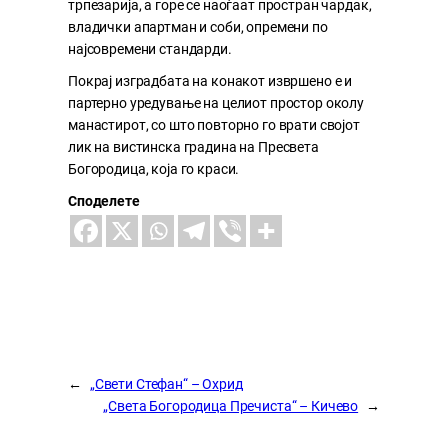
трпезарија, а горе се наоѓаат простран чардак,
владички апартман и соби, опремени по
најсовремени стандарди.
Покрај изградбата на конакот извршено е и
партерно уредување на целиот простор околу
манастирот, со што повторно го врати својот
лик на вистинска градина на Пресвета
Богородица, која го краси.
Споделете
←
„Свети Стефан“ – Охрид
„Света Богородица Пречиста“ – Кичево
→