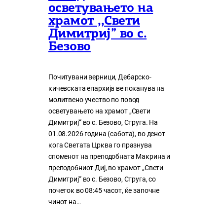
осветувањето на
храмот ,,Свети
Димитриј” во с.
Безово
Почитувани верници, Дебарско-
кичевската епархија ве поканува на
молитвено учество по повод
осветувањето на храмот „Свети
Димитриј“ во с. Безово, Струга. На
01.08.2026 година (сабота), во денот
кога Светата Црква го празнува
споменот на преподобната Макрина и
преподобниот Диј, во храмот „Свети
Димитриј“ во с. Безово, Струга, со
почеток во 08:45 часот, ќе започне
чинот на…