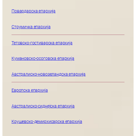
Повардарска епархија
Струмичка епархија
Тетовско-гостиварска епархија
Кумановско-осоговска епархија
Австралиско-новозеландска епархија
Европска епархија
Австралиско-сиднејска епархија
Крушевско-демирхисарска епархија