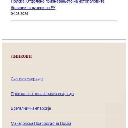
Полска: Отфрлено признавањето на истополовите
бракови склучени во ЕУ
04.08.2026
ЛИНКОВИ
Скопска епархија
Преспанско-пелагониска епархија
Брегалничка епархија
Македонска Православна Црква