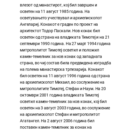
влезот од манастирот, кој бил завршен и
осветен на 11 август 1985 година. На
осветувањето учествувал и архиепископот
Ангелариј. Конакот е граден по проект на
архитектот Тодор Паскали. Нов конак бил
осветен од страна на владиката Тимотеј и на 21
септември 1990 година. На 27 март 1994 година
митрополитот Тимотеј осветил и положил
камен-темелник за нов конак од западната
страна, во чиј состав била предвидена изградба
на голема манастирска трпезарија. Конакот
бил осветен на 11 август 1996 година од страна
на архиепископот Михаил, во сослужение на
митрополитите Тимотеј, Стефан и Наум. На 20
октомври 2001 година владиката Тимотеј
осветил камен-темелник за нов конак, кој бил
осветен на 3 август 2003 година, во сослужение
на архиепископот Стефан и митрополитот
Агатангел. На 2 август 2006 година бил
поставен камен-темелник за конак на