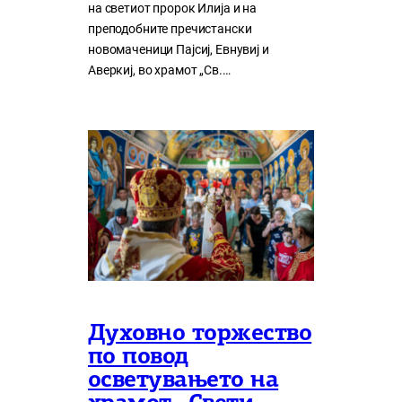
на светиот пророк Илија и на
преподобните пречистански
новомаченици Пајсиј, Евнувиј и
Аверкиј, во храмот „Св.…
Духовно торжество
по повод
осветувањето на