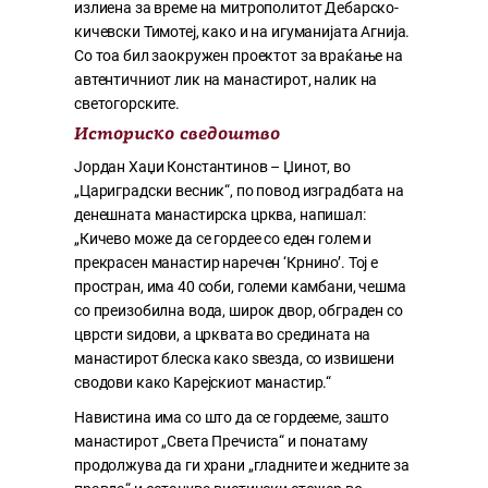
излиена за време на митрополитот Дебарско-
кичевски Тимотеј, како и на игуманијата Агнија.
Со тоа бил заокружен проектот за враќање на
автентичниот лик на манастирот, налик на
светогорските.
Историско сведоштво
Јордан Хаџи Константинов – Џинот, во
„Цариградски весник“, по повод изградбата на
денешната манастирска црква, напишал:
„Кичево може да се гордее со еден голем и
прекрасен манастир наречен ‘Крнино’. Тој е
простран, има 40 соби, големи камбани, чешма
со преизобилна вода, широк двор, обграден со
цврсти ѕидови, а црквата во средината на
манастирот блеска како ѕвезда, со извишени
сводови како Карејскиот манастир.“
Навистина има со што да се гордееме, зашто
манастирот „Света Пречиста“ и понатаму
продолжува да ги храни „гладните и жедните за