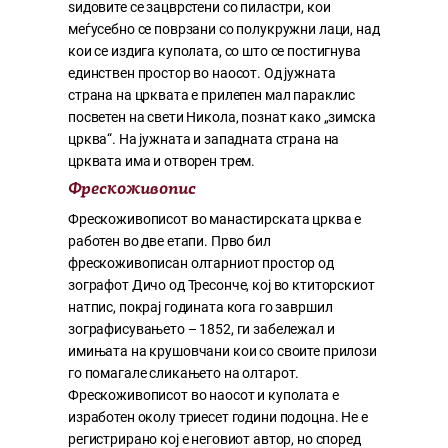
ѕидовите се зацврстени со пиластри, кои
меѓусебно се поврзани со полукружни лаци, над
кои се издига куполата, со што се постигнува
единствен простор во наосот. Од јужната
страна на црквата е прилепен мал параклис
посветен на свети Никола, познат како „зимска
црква“. На јужната и западната страна на
црквата има и отворен трем.
Фрескоживопис
Фрескоживописот во манастирската црква е
работен во две етапи. Прво бил
фрескоживописан олтарниот простор од
зографот Дичо од Тресонче, кој во ктиторскиот
натпис, покрај годината кога го завршил
зографисувањето – 1852, ги забележал и
имињата на крушовчани кои со своите прилози
го помагале сликањето на олтарот.
Фрескоживописот во наосот и куполата е
изработен околу триесет години подоцна. Не е
регистрирано кој е неговиот автор, но според