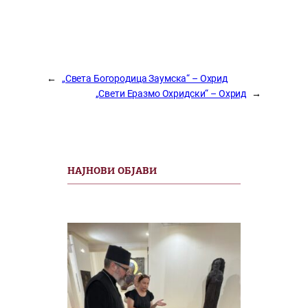
←
„Света Богородица Заумска“ – Охрид
„Свети Еразмо Охридски“ – Охрид
→
НАЈНОВИ ОБЈАВИ