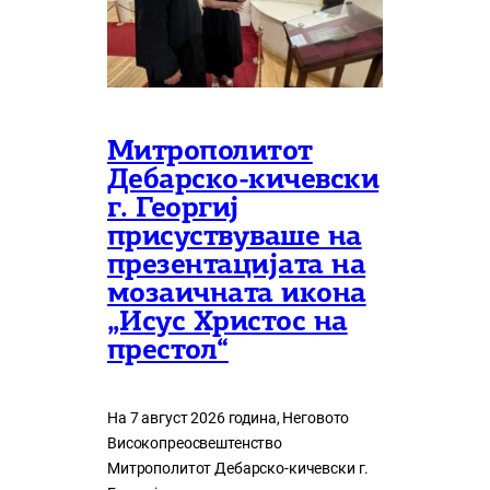
Митрополитот
Дебарско-кичевски
г. Георгиј
присуствуваше на
презентацијата на
мозаичната икона
„Исус Христос на
престол“
На 7 август 2026 година, Неговото
Високопреосвештенство
Митрополитот Дебарско-кичевски г.