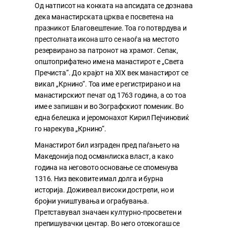
Од натписот на конхата на апсидата се дознава
дека манастирската црква е посветена на
празникот Благовештение. Тоа го потврдува и
престолната икона што се наоѓа на местото
резервирано за патронот на храмот. Сепак,
општоприфатено име на манастирот е „Света
Пречиста“. До крајот на XIX век манастирот се
викал „Крнино“. Тоа име е регистрирано и на
манастирскиот печат од 1763 година, а со тоа
име е запишан и во Зографскиот поменик. Во
една белешка и јеромонахот Кирил Пејчиновиќ
го нарекува „Крнино“.
Манастирот бил изграден пред паѓањето на
Македонија под османлиска власт, а како
година на неговото основање се споменува
1316. Низ вековите имал долга и бурна
историја. Доживеал високи дострели, но и
бројни уништувања и ограбувања.
Претставувал значаен културно-просветен и
препишувачки центар. Во него отсекогаш се