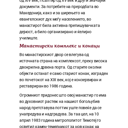
од XIV век, Псалтир од XV век и други значајни
документи. За потребите на преродбата во
Македонија, како и за ширењето на
евангелскиот дух меѓу населението, во
манастирот била активна препишувачката
дејност, а било организирано и ќелијно
училиште.
Манастирски комплекс и конаци
Во манастирскиот двор се влегува од
источната страна на комплексот, преку висока
двокрилна дрвена порта. Од старите околни
објекти останат е само стариот конак, изграден
во почетокот на XIX век, кој е конзервиран и
реставриран во 1986 година.
Огромниот придонес што овој манастир го има
во духовниот растеж на нашиот богољубив
народ претставува поттик уште повеќе да се
унапредува и надградува. За таа цел, на 10
април 1983 година митрополитот Тимотеј го
осветил камен-темелникот за нов конак на