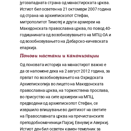
југозападната страна од манастирската црква.
Истиот бил осветен на 21 октомври 2007 година
од страна на архиепископот Стефан,
митрополитот Тимотеј и други архиереи на
Македонската православна црква, по повод 40-
годишнината од возобновувањето на МПЦ-ОА и
од возобновувањето на Дебарско-кичевската
епархија.
Понови настани и канонизации
Од поновата историја на манастирот важно е
да се напомене дека на 2 август 2012 година, за
првпат по возобновувањето на Охридската
Архиепископија во лицето на Македонската
православна црква, на торжествена прослава,
во присуство на сите архиереи на МПЦ,
предводени од архиепископот Стефан, се
извршило впишување во диптихот на светите
на Православната црква на пречистанските
преподобномаченици Пајсиј, Евнувиј и Аверкиј.
Истиот ден бил осветен камен-темелник за