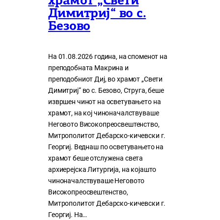
храмот „Свети
Димитриј“ во с.
Безово
На 01.08.2026 година, на споменот на
преподобната Макрина и
преподобниот Диј, во храмот „Свети
Димитриј“ во с. Безово, Струга, беше
извршен чинот на осветувањето на
храмот, на кој чиноначалствуваше
Неговото Високопреосвештенство,
Митрополитот Дебарско-кичевски г.
Георгиј. Веднаш по осветувањето на
храмот беше отслужена света
архиерејска Литургија, на којашто
чиноначалствуваше Неговото
Високопреосвештенство,
Митрополитот Дебарско-кичевски г.
Георгиј. На…