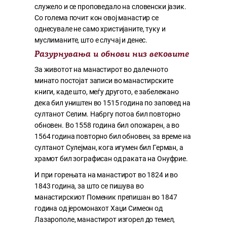
служело и се проповедало на словенски јазик.
Со голема почит кон овој манастир се
однесувале не само христијаните, туку и
муслиманите, што е случај и денес.
Разурнувања и обнови низ вековите
За животот на манастирот во далечното
минато постојат записи во манастирските
книги, каде што, меѓу другото, е забележано
дека бил уништен во 1515 година по заповед на
султанот Селим. Набргу потоа бил повторно
обновен. Во 1558 година бил опожарен, а во
1564 година повторно бил обновен, за време на
султанот Сулејман, кога игумен бил Герман, а
храмот бил зографисан од раката на Онуфрие.
И при горењата на манастирот во 1824 и во
1843 година, за што се пишува во
манастирскиот Поменик препишан во 1847
година од јеромонахот Хаџи Симеон од
Лазарополе, манастирот изгорел до темел,