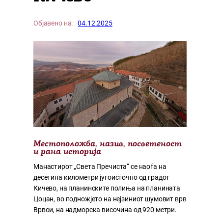
Објавено на:
04.12.2025
Местоположба, назив, посветеност
и рана историја
Манастирот „Света Пречиста“ се наоѓа на
десетина километри југоисточно од градот
Кичево, на планинските полиња на планината
Цоцан, во подножјето на нејзиниот шумовит врв
Врвои, на надморска височина од 920 метри.