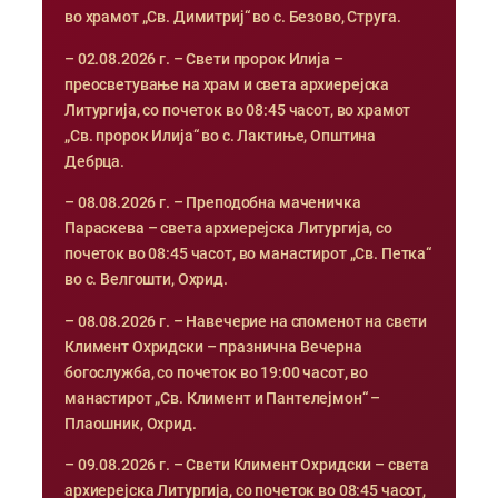
во храмот „Св. Димитриј“ во с. Безово, Струга.
– 02.08.2026 г. – Свети пророк Илија –
преосветување на храм и света архиерејска
Литургија, со почеток во 08:45 часот, во храмот
„Св. пророк Илија“ во с. Лактиње, Општина
Дебрца.
– 08.08.2026 г. – Преподобна маченичка
Параскева – света архиерејска Литургија, со
почеток во 08:45 часот, во манастирот „Св. Петка“
во с. Велгошти, Охрид.
– 08.08.2026 г. – Навечерие на споменот на свети
Климент Охридски – празнична Вечерна
богослужба, со почеток во 19:00 часот, во
манастирот „Св. Климент и Пантелејмон“ –
Плаошник, Охрид.
– 09.08.2026 г. – Свети Климент Охридски – света
архиерејска Литургија, со почеток во 08:45 часот,