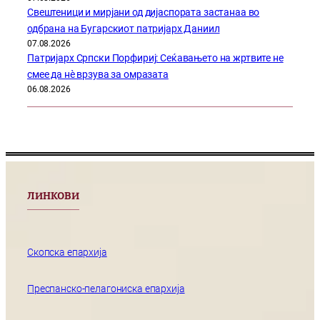
Свештеници и мирјани од дијаспората застанаа во
одбрана на Бугарскиот патријарх Даниил
07.08.2026
Патријарх Српски Порфириј: Сеќавањето на жртвите не
смее да нѐ врзува за омразата
06.08.2026
ЛИНКОВИ
Скопска епархија
Преспанско-пелагониска епархија