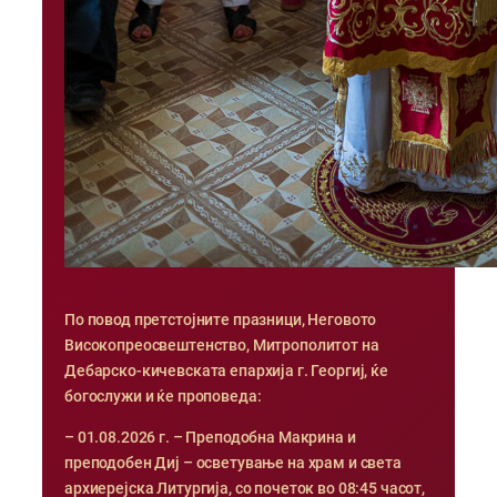
По повод претстојните празници, Неговото
Високопреосвештенство, Митрополитот на
Дебарско-кичевската епархија г. Георгиј, ќе
богослужи и ќе проповеда:
– 01.08.2026 г. – Преподобна Макрина и
преподобен Диј – осветување на храм и света
архиерејска Литургија, со почеток во 08:45 часот,