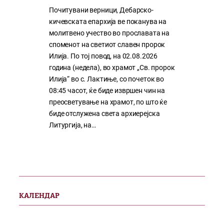
Почитувани верници, Дебарско-
кичевската епархија ве поканува на
молитвено учество во прославата на
споменот на светиот славен пророк
Илија. По тој повод, на 02.08.2026
година (недела), во храмот „Св. пророк
Илија“ во с. Лактиње, со почеток во
08:45 часот, ќе биде извршен чин на
преосветување на храмот, по што ќе
биде отслужена света архиерејска
Литургија, на…
КАЛЕНДАР