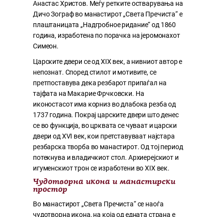
Анастас Христов. Меѓу ретките остварувања на
Дичо Зограф во манастирот „Света Пречиста“ е
плаштаницата „Надгробное ридание“ од 1860
година, изработена по порачка на јеромонахот
Симеон.
Царските двери се од XIX век, а нивниот автор е
непознат. Според стилот и мотивите, се
претпоставува дека резбарот припаѓал на
тајфата на Макарие Фрчковски. На
иконостасот има корниз во длабока резба од
1737 година. Покрај царските двери што денес
се во функција, во црквата се чуваат и царски
двери од XVI век, кои претставуваат најстара
резбарска творба во манастирот. Од тој период
потекнува и владичкиот стол. Архиерејскиот и
игуменскиот трон се изработени во XIX век.
Чудотворна икона и манастирски
простор
Во манастирот „Света Пречиста“ се наоѓа
чудотворна икона, на која од едната страна е