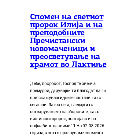
Спомен на светиот
пророк Илија и на
преподобните
Пречистански
новомаченици и
преосветување на
храмот во Лактиње
„Тебе, пророкот, Господ те овенча,
премудри, дарувајќи ти благодат да ги
претскажуваш идните настани како
сегашни. Затоа сега, гледајќи го
остварувањето на зборовите, како
вистински пророк, постојано и со
пофалби те славиме.“ 1 На 02.08.2026
година, кога го празнуваме споменот