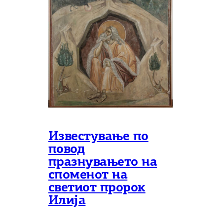
Известување по
повод
празнувањето на
споменот на
светиот пророк
Илија