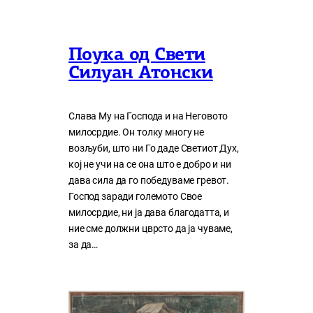
Поука од Свети
Силуан Атонски
Слава Му на Господа и на Неговото
милосрдие. Он толку многу нe
возљуби, што ни Го даде Светиот Дух,
кој нe учи на сe она што е добро и ни
дава сила да го победуваме гревот.
Господ заради големото Свое
милосрдие, ни ја дава благодатта, и
ние сме должни цврсто да ја чуваме,
за да…