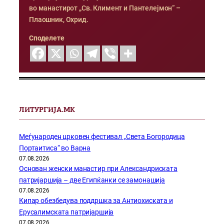
во манастирот „Св. Климент и Пантелејмон“ –
Плаошник, Охрид.
Споделете
ЛИТУРГИЈА.МК
Меѓународен црковен фестивал „Света Богородица
Портаитиса“ во Варна
07.08.2026
Основан женски манастир при Александриската
патријаршија – две Египќанки се замонашија
07.08.2026
Кипар обезбедува поддршка за Антиохиската и
Ерусалимската патријаршија
07.08.2026