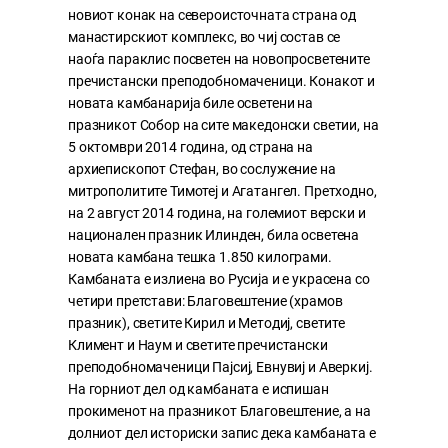
новиот конак на североисточната страна од
манастирскиот комплекс, во чиј состав се
наоѓа параклис посветен на новопросветените
пречистански преподобномаченици. Конакот и
новата камбанарија биле осветени на
празникот Собор на сите македонски светии, на
5 октомври 2014 година, од страна на
архиепископот Стефан, во сослужение на
митрополитите Тимотеј и Агатангел. Претходно,
на 2 август 2014 година, на големиот верски и
национален празник Илинден, била осветена
новата камбана тешка 1.850 килограми.
Камбаната е излиена во Русија и е украсена со
четири претстави: Благовештение (храмов
празник), светите Кирил и Методиј, светите
Климент и Наум и светите пречистански
преподобномаченици Пајсиј, Евнувиј и Аверкиј.
На горниот дел од камбаната е испишан
прокименот на празникот Благовештение, а на
долниот дел историски запис дека камбаната е