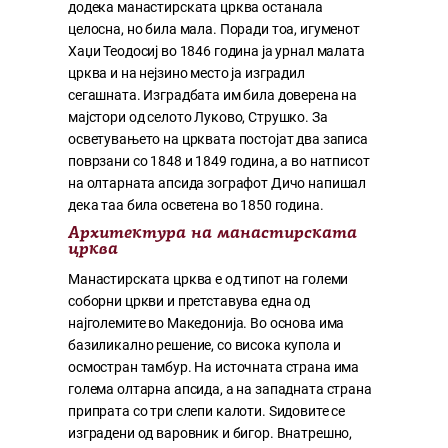
додека манастирската црква останала
целосна, но била мала. Поради тоа, игуменот
Хаџи Теодосиј во 1846 година ја урнал малата
црква и на нејзино место ја изградил
сегашната. Изградбата им била доверена на
мајстори од селото Луково, Струшко. За
осветувањето на црквата постојат два записа
поврзани со 1848 и 1849 година, а во натписот
на олтарната апсида зографот Дичо напишал
дека таа била осветена во 1850 година.
Архитектура на манастирската
црква
Манастирската црква е од типот на големи
соборни цркви и претставува една од
најголемите во Македонија. Во основа има
базиликално решение, со висока купола и
осмостран тамбур. На источната страна има
голема олтарна апсида, а на западната страна
припрата со три слепи калоти. Ѕидовите се
изградени од варовник и бигор. Внатрешно,