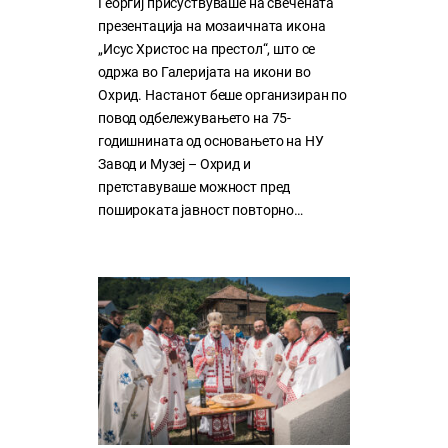
Георгиј присуствуваше на свечената
презентација на мозаичната икона
„Исус Христос на престол“, што се
одржа во Галеријата на икони во
Охрид. Настанот беше организиран по
повод одбележувањето на 75-
годишнината од основањето на НУ
Завод и Музеј – Охрид и
претставуваше можност пред
пошироката јавност повторно…