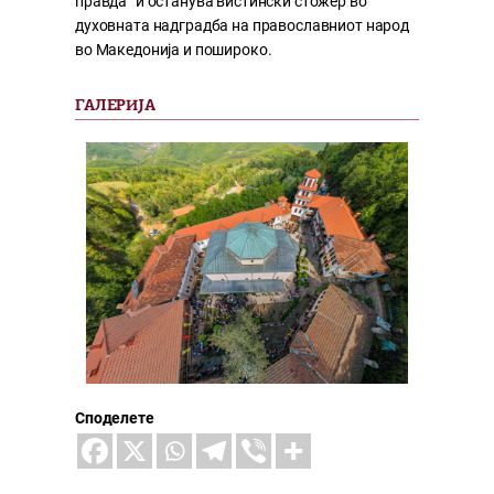
правда“ и останува вистински стожер во
духовната надградба на православниот народ
во Македонија и пошироко.
Споделете