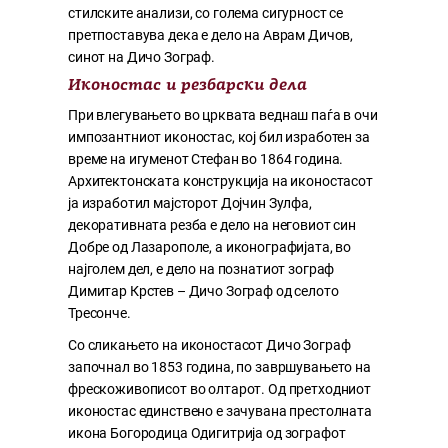
стилските анализи, со голема сигурност се
претпоставува дека е дело на Аврам Дичов,
синот на Дичо Зограф.
Иконостас и резбарски дела
При влегувањето во црквата веднаш паѓа в очи
импозантниот иконостас, кој бил изработен за
време на игуменот Стефан во 1864 година.
Архитектонската конструкција на иконостасот
ја изработил мајсторот Дојчин Зулфа,
декоративната резба е дело на неговиот син
Добре од Лазарополе, а иконографијата, во
најголем дел, е дело на познатиот зограф
Димитар Крстев – Дичо Зограф од селото
Тресонче.
Со сликањето на иконостасот Дичо Зограф
започнал во 1853 година, по завршувањето на
фрескоживописот во олтарот. Од претходниот
иконостас единствено е зачувана престолната
икона Богородица Одигитрија од зографот