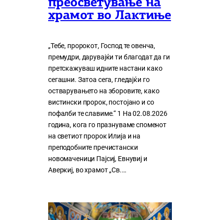
преосветување на
храмот во Лактиње
„Тебе, пророкот, Господ те овенча,
премудри, дарувајќи ти благодат да ги
претскажуваш идните настани како
сегашни. Затоа сега, гледајќи го
остварувањето на зборовите, како
вистински пророк, постојано и со
пофалби те славиме.“ 1 На 02.08.2026
година, кога го празнуваме споменот
на светиот пророк Илија и на
преподобните пречистански
новомаченици Пајсиј, Евнувиј и
Аверкиј, во храмот „Св.…