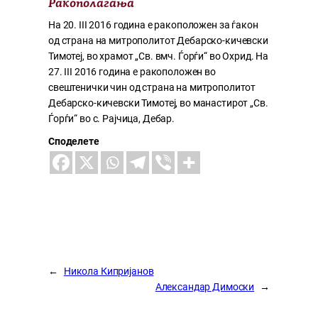
Ракополагања
На 20. III 2016 година е ракоположен за ѓакон
од страна на митрополитот Дебарско-кичевски
Тимотеј, во храмот „Св. вмч. Ѓорѓи“ во Охрид. На
27. III 2016 година е ракоположен во
свештенички чин од страна на митрополитот
Дебарско-кичевски Тимотеј, во манастирот „Св.
Ѓорѓи“ во с. Рајчица, Дебар.
Споделете
←
Никола Кипријанов
Александар Димоски
→