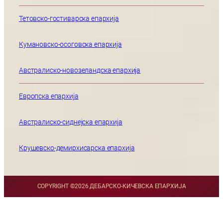
Тетовско-гостиварска епархија
Кумановско-осоговска епархија
Австралиско-новозеландска епархија
Европска епархија
Австралиско-сиднејска епархија
Крушевско-демирхисарска епархија
COPYRIGHT ©
2026 ДЕБАРСКО-КИЧЕВСКА ЕПАРХИЈА