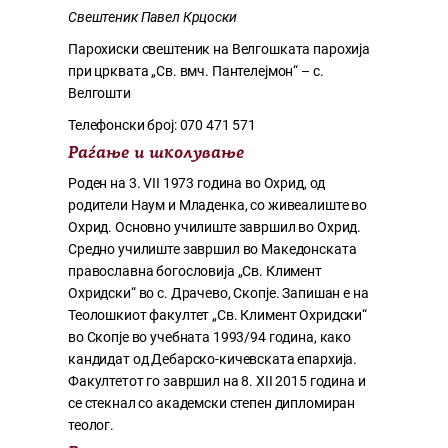
Свештеник Павел Крцоски
Парохиски свештеник на Велгошката парохија
при црквата „Св. вмч. Пантелејмон“ – с.
Велгошти
Телефонски број: 070 471 571
Раѓање и школување
Роден на 3. VII 1973 година во Охрид, од
родители Наум и Младенка, со живеалиште во
Охрид. Основно училиште завршил во Охрид.
Средно училиште завршил во Македонската
православна богословија „Св. Климент
Охридски“ во с. Драчево, Скопје. Запишан е на
Теолошкиот факултет „Св. Климент Охридски“
во Скопје во учебната 1993/94 година, како
кандидат од Дебарско-кичевската епархија.
Факултетот го завршил на 8. XII 2015 година и
се стекнал со академски степен дипломиран
теолог.