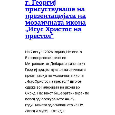
г. Георгиј
присуствуваше на
презентацијата на
мозаичната икона
„Исус Христос на
престол“
На 7 август 2026 година, Неговото
Високопреосвештенство
Митрополитот Дебарско-кичевски г.
Георгиј присуствуваше на свечената
презентација на мозаичната икона
„Исус Христос на престол“, што се
одржа во Галеријата на икони во
Охрид. Настанот беше организиран по
повод одбележувањето на 75-
годишнината од основањето на НУ
Завод и Музеј – Охрид и