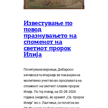
Известување по
повод
празнувањето на
споменот на
светиот пророк
Илија
Почитувани верници, Дебарско-
кичевската епархија ве поканува на
молитвено учество во прославата на
споменот на светиот славен пророк
Илија. По тој повод, на 02.08.2026
година (недела), во храмот „Св. пророк
Илија“ во с. Лактиње, со почеток во