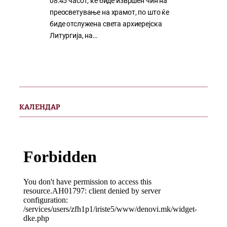
08:45 часот, ќе биде извршен чин на
преосветување на храмот, по што ќе
биде отслужена света архиерејска
Литургија, на…
КАЛЕНДАР