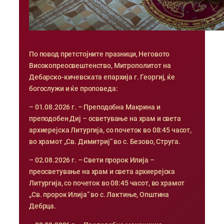
По повод претстојните празници, Неговото
Високопреосвештенство, Митрополитот на
Дебарско-кичевската епархија г. Георгиј, ќе
богослужи и ќе проповеда:
– 01.08.2026 г. – Преподобна Макрина и
преподобен Диј – осветување на храм и света
архиерејска Литургија, со почеток во 08:45 часот,
во храмот „Св. Димитриј“ во с. Безово, Струга.
– 02.08.2026 г. – Свети пророк Илија –
преосветување на храм и света архиерејска
Литургија, со почеток во 08:45 часот, во храмот
„Св. пророк Илија“ во с. Лактиње, Општина
Дебрца.