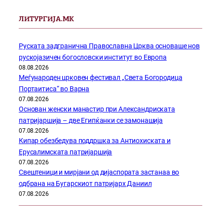
ЛИТУРГИЈА.МК
Руската задгранична Православна Црква основаше нов
рускојазичен богословски институт во Европа
08.08.2026
Меѓународен црковен фестивал „Света Богородица
Портаитиса“ во Варна
07.08.2026
Основан женски манастир при Александриската
патријаршија – две Египќанки се замонашија
07.08.2026
Кипар обезбедува поддршка за Антиохиската и
Ерусалимската патријаршија
07.08.2026
Свештеници и мирјани од дијаспората застанаа во
одбрана на Бугарскиот патријарх Даниил
07.08.2026