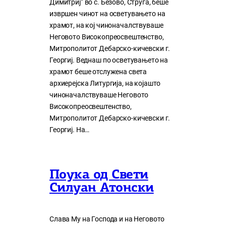
Димитриј“ во с. Безово, Струга, беше
извршен чинот на осветувањето на
храмот, на кој чиноначалствуваше
Неговото Високопреосвештенство,
Митрополитот Дебарско-кичевски г.
Георгиј. Веднаш по осветувањето на
храмот беше отслужена света
архиерејска Литургија, на којашто
чиноначалствуваше Неговото
Високопреосвештенство,
Митрополитот Дебарско-кичевски г.
Георгиј. На…
Поука од Свети
Силуан Атонски
Слава Му на Господа и на Неговото