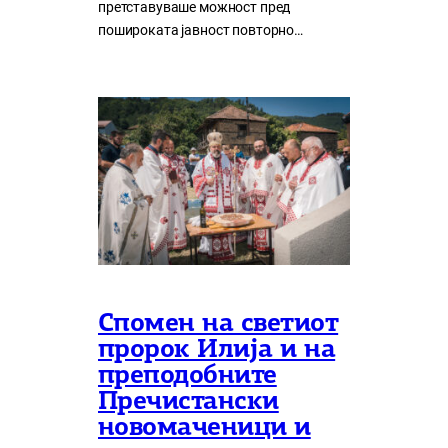
претставуваше можност пред
пошироката јавност повторно…
Спомен на светиот
пророк Илија и на
преподобните
Пречистански
новомаченици и