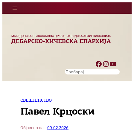
Оди
на
содржината
Facebook
Instagram
YouTube
S
e
a
r
c
СВЕШТЕНСТВО
h
Павел Крцоски
Објавено на:
09.02.2026