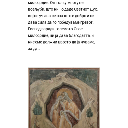
милосрдие. Он толку многу нe
возљуби, што ни Го даде Светиот Дух,
кој нe учи на сe она што е добро и ни
дава сила да го победуваме гревот.
Господ заради големото Свое
милосрдие, ни ја дава благодатта, и
ние сме должни цврсто да ја чуваме,
за да…