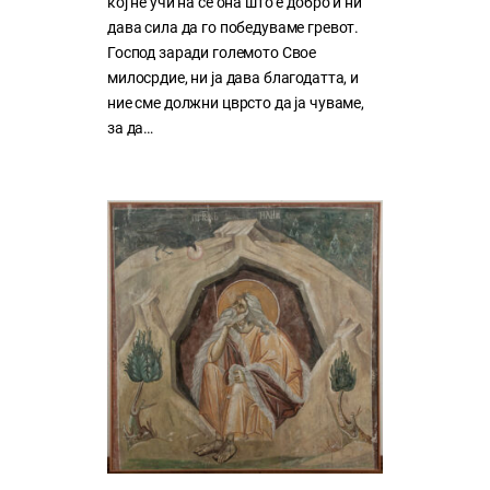
кој нe учи на сe она што е добро и ни
дава сила да го победуваме гревот.
Господ заради големото Свое
милосрдие, ни ја дава благодатта, и
ние сме должни цврсто да ја чуваме,
за да…