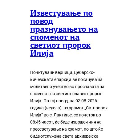
Известување по
повод
празнувањето на
споменот на
светиот пророк
Илија
Почитувани верници, Дебарско-
кичевската епархија ве поканува на
молитвено учество во прославата на
споменот на светиот славен пророк
Илија. По тој повод, на 02.08.2026
година (недела), во храмот „Св. пророк
Илија“ во с. Лактиње, со почеток во
08:45 часот, ќе биде извршен чин на
преосветување на храмот, по што ќе
биде отслужена света архиерејска