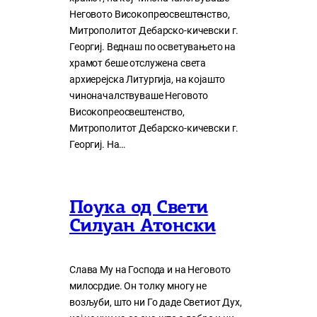
Неговото Високопреосвештенство,
Митрополитот Дебарско-кичевски г.
Георгиј. Веднаш по осветувањето на
храмот беше отслужена света
архиерејска Литургија, на којашто
чиноначалствуваше Неговото
Високопреосвештенство,
Митрополитот Дебарско-кичевски г.
Георгиј. На…
Поука од Свети
Силуан Атонски
Слава Му на Господа и на Неговото
милосрдие. Он толку многу нe
возљуби, што ни Го даде Светиот Дух,