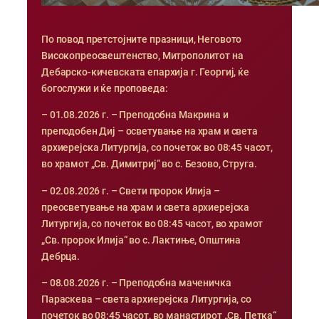
По повод претстојните празници, Неговото
Високопреосвештенство, Митрополитот на
Дебарско-кичевската епархија г. Георгиј, ќе
богослужи и ќе проповеда:
– 01.08.2026 г. – Преподобна Макрина и
преподобен Диј – осветување на храм и света
архиерејска Литургија, со почеток во 08:45 часот,
во храмот „Св. Димитриј“ во с. Безово, Струга.
– 02.08.2026 г. – Свети пророк Илија –
преосветување на храм и света архиерејска
Литургија, со почеток во 08:45 часот, во храмот
„Св. пророк Илија“ во с. Лактиње, Општина
Дебрца.
– 08.08.2026 г. – Преподобна маченичка
Параскева – света архиерејска Литургија, со
почеток во 08:45 часот, во манастирот „Св. Петка“