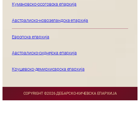
Кумановско-осоговска епархија
Австралиско-новозеландска епархија
Европска епархија
Австралиско-сиднејска епархија
Крушевско-демирхисарска епархија
COPYRIGHT ©
2026 ДЕБАРСКО-КИЧЕВСКА ЕПАРХИЈА