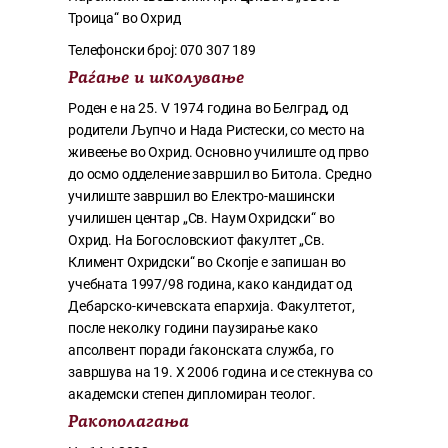
Троица“ во Охрид
Телефонски број: 070 307 189
Раѓање и школување
Роден е на 25. V 1974 година во Белград, од
родители Љупчо и Нада Ристески, со место на
живеење во Охрид. Основно училиште од прво
до осмо одделение завршил во Битола. Средно
училиште завршил во Електро-машински
училишен центар „Св. Наум Охридски“ во
Охрид. На Богословскиот факултет „Св.
Климент Охридски“ во Скопје е запишан во
учебната 1997/98 година, како кандидат од
Дебарско-кичевската епархија. Факултетот,
после неколку години паузирање како
апсолвент поради ѓаконската служба, го
завршува на 19. X 2006 година и се стекнува со
академски степен дипломиран теолог.
Ракополагања