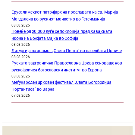
Ерусалимскиот патријарх на прославата на св. Марија
Магдалена во рускиот манастир во Гетсиманија
08.08.2026
Повеќе од 20.000 луѓе се поклонија пред Хавајската
икона на Божјата Мајка во Софија
08.08.2026
Литургија во храмот „Света Петка“ во населбата Црниче
08.08.2026
Руската задгранична Православна Црква основаше нов
рускојазичен богословски институт во Европа
08.08.2026
Меѓународен црковен фестивал „Света Богородица
Портаитиса“ во Варна
07.08.2026