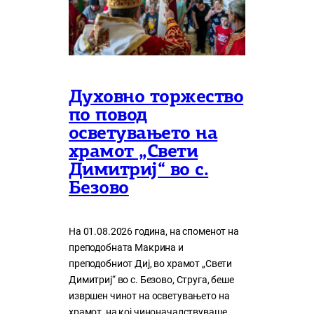
Духовно торжество
по повод
осветувањето на
храмот „Свети
Димитриј“ во с.
Безово
На 01.08.2026 година, на споменот на
преподобната Макрина и
преподобниот Диј, во храмот „Свети
Димитриј“ во с. Безово, Струга, беше
извршен чинот на осветувањето на
храмот, на кој чиноначалствуваше