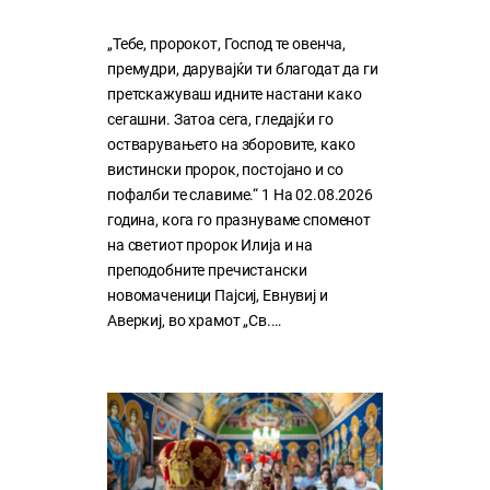
„Тебе, пророкот, Господ те овенча,
премудри, дарувајќи ти благодат да ги
претскажуваш идните настани како
сегашни. Затоа сега, гледајќи го
остварувањето на зборовите, како
вистински пророк, постојано и со
пофалби те славиме.“ 1 На 02.08.2026
година, кога го празнуваме споменот
на светиот пророк Илија и на
преподобните пречистански
новомаченици Пајсиј, Евнувиј и
Аверкиј, во храмот „Св.…