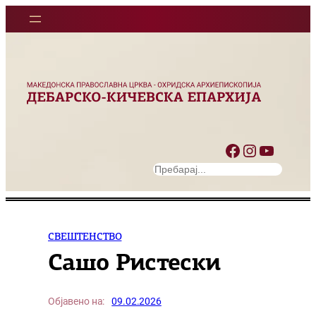
Оди
на
содржината
Facebook
Instagram
YouTube
S
e
a
r
c
СВЕШТЕНСТВО
h
Сашо Ристески
Објавено на:
09.02.2026