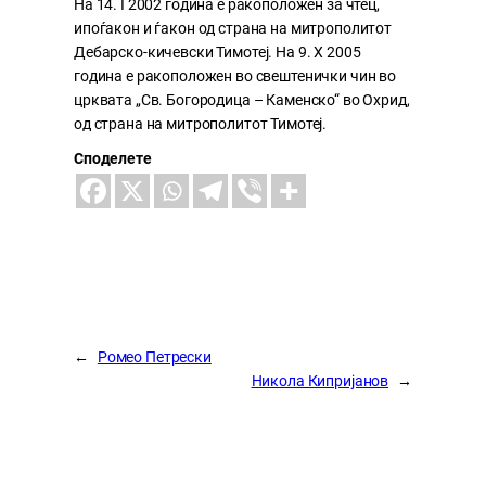
На 14. I 2002 година е ракоположен за чтец,
ипоѓакон и ѓакон од страна на митрополитот
Дебарско-кичевски Тимотеј. На 9. X 2005
година е ракоположен во свештенички чин во
црквата „Св. Богородица – Каменско“ во Охрид,
од страна на митрополитот Тимотеј.
Споделете
←
Ромео Петрески
Никола Кипријанов
→