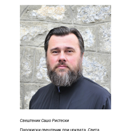
Свештеник Сашо Ристески
Парохиски свештеник при црквата „Света