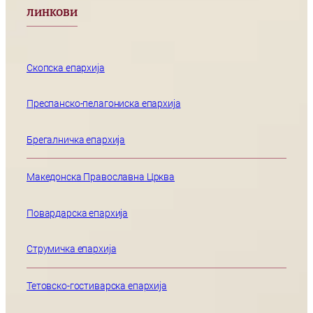
ЛИНКОВИ
Скопска епархија
Преспанско-пелагониска епархија
Брегалничка епархија
Македонска Православна Црква
Повардарска епархија
Струмичка епархија
Тетовско-гостиварска епархија