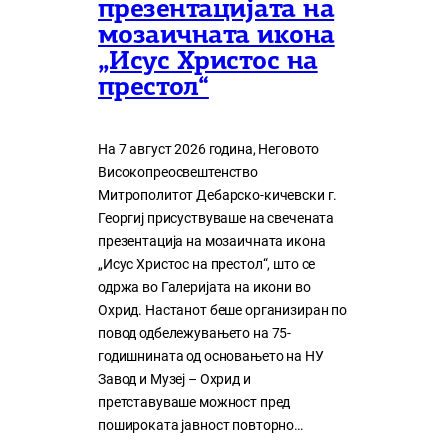
презентацијата на
мозаичната икона
„Исус Христос на
престол“
На 7 август 2026 година, Неговото
Високопреосвештенство
Митрополитот Дебарско-кичевски г.
Георгиј присуствуваше на свечената
презентација на мозаичната икона
„Исус Христос на престол“, што се
одржа во Галеријата на икони во
Охрид. Настанот беше организиран по
повод одбележувањето на 75-
годишнината од основањето на НУ
Завод и Музеј – Охрид и
претставуваше можност пред
пошироката јавност повторно…