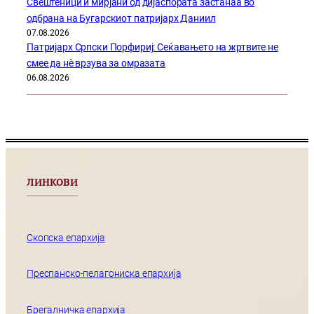
Свештеници и мирјани од дијаспората застанаа во
одбрана на Бугарскиот патријарх Даниил
07.08.2026
Патријарх Српски Порфириј: Сеќавањето на жртвите не
смее да нѐ врзува за омразата
06.08.2026
ЛИНКОВИ
Скопска епархија
Преспанско-пелагониска епархија
Брегалничка епархија