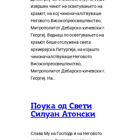
извршен чинот на осветувањето на
храмот, на кој чиноначалствуваше
Неговото Високопреосвештенство,
Митрополитот Дебарско-кичевски г.
Георгиј. Веднаш по осветувањето на
храмот беше отслужена света
архиерејска Литургија, на којашто
чиноначалствуваше Неговото
Високопреосвештенство,
Митрополитот Дебарско-кичевски г.
Георгиј. На…
Поука од Свети
Силуан Атонски
Слава Му на Господа и на Неговото