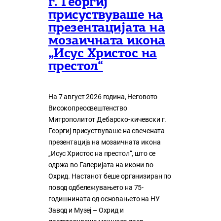
г. Георгиј
присуствуваше на
презентацијата на
мозаичната икона
„Исус Христос на
престол“
На 7 август 2026 година, Неговото
Високопреосвештенство
Митрополитот Дебарско-кичевски г.
Георгиј присуствуваше на свечената
презентација на мозаичната икона
„Исус Христос на престол“, што се
одржа во Галеријата на икони во
Охрид. Настанот беше организиран по
повод одбележувањето на 75-
годишнината од основањето на НУ
Завод и Музеј – Охрид и