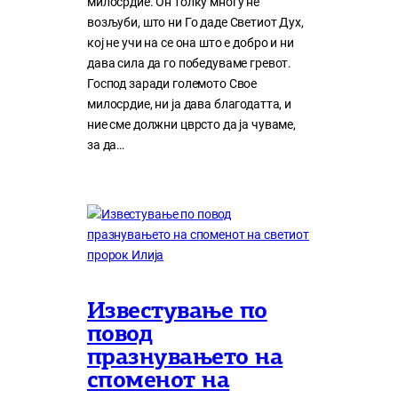
милосрдие. Он толку многу нe
возљуби, што ни Го даде Светиот Дух,
кој нe учи на сe она што е добро и ни
дава сила да го победуваме гревот.
Господ заради големото Свое
милосрдие, ни ја дава благодатта, и
ние сме должни цврсто да ја чуваме,
за да…
Известување по
повод
празнувањето на
споменот на