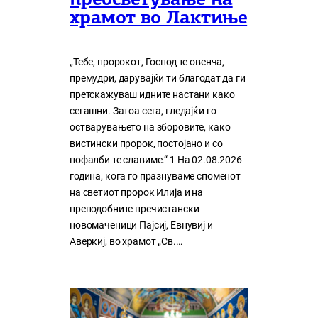
преосветување на
храмот во Лактиње
„Тебе, пророкот, Господ те овенча,
премудри, дарувајќи ти благодат да ги
претскажуваш идните настани како
сегашни. Затоа сега, гледајќи го
остварувањето на зборовите, како
вистински пророк, постојано и со
пофалби те славиме.“ 1 На 02.08.2026
година, кога го празнуваме споменот
на светиот пророк Илија и на
преподобните пречистански
новомаченици Пајсиј, Евнувиј и
Аверкиј, во храмот „Св.…