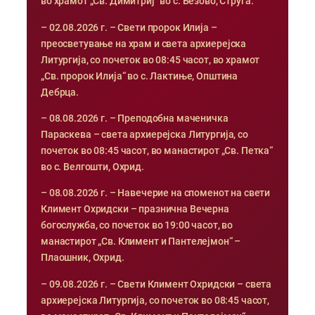
во храмот „Св. Димитриј“ во с. Безово, Струга.
– 02.08.2026 г. – Свети пророк Илија –
преосветување на храм и света архиерејска
Литургија, со почеток во 08:45 часот, во храмот
„Св. пророк Илија“ во с. Лактиње, Општина
Дебрца.
– 08.08.2026 г. – Преподобна маченичка
Параскева – света архиерејска Литургија, со
почеток во 08:45 часот, во манастирот „Св. Петка“
во с. Велгошти, Охрид.
– 08.08.2026 г. – Навечерие на споменот на свети
Климент Охридски – празнична Вечерна
богослужба, со почеток во 19:00 часот, во
манастирот „Св. Климент и Пантелејмон“ –
Плаошник, Охрид.
– 09.08.2026 г. – Свети Климент Охридски – света
архиерејска Литургија, со почеток во 08:45 часот,