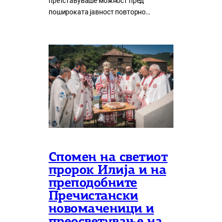
претставуваше можност пред
пошироката јавност повторно…
Спомен на светиот
пророк Илија и на
преподобните
Пречистански
новомаченици и