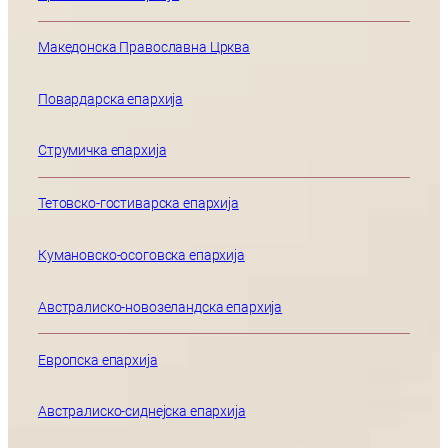
Македонска Православна Црква
Повардарска епархија
Струмичка епархија
Тетовско-гостиварска епархија
Кумановско-осоговска епархија
Австралиско-новозеландска епархија
Европска епархија
Австралиско-сиднејска епархија