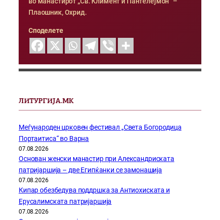
во манастирот „Св. Климент и Пантелејмон“ –
Плаошник, Охрид.
Споделете
ЛИТУРГИЈА.МК
Меѓународен црковен фестивал „Света Богородица
Портаитиса“ во Варна
07.08.2026
Основан женски манастир при Александриската
патријаршија – две Египќанки се замонашија
07.08.2026
Кипар обезбедува поддршка за Антиохиската и
Ерусалимската патријаршија
07.08.2026