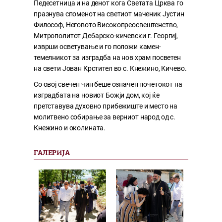
Педесетница и на денот кога Светата Црква го
празнува споменот на светиот маченик Јустин
Философ, Неговото Високопреосвештенство,
Митрополитот Дебарско-кичевски г. Георгиј,
изврши осветување и го положи камен-
темелникот за изградба на нов храм посветен
на свети Јован Крстител во с. Кнежино, Кичево.
Со овој свечен чин беше означен почетокот на
изградбата на новиот Божји дом, кој ќе
претставува духовно прибежиште и место на
молитвено собирање за верниот народ од с.
Кнежино и околината.