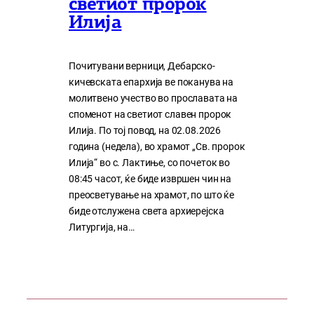
светиот пророк
Илија
Почитувани верници, Дебарско-
кичевската епархија ве поканува на
молитвено учество во прославата на
споменот на светиот славен пророк
Илија. По тој повод, на 02.08.2026
година (недела), во храмот „Св. пророк
Илија“ во с. Лактиње, со почеток во
08:45 часот, ќе биде извршен чин на
преосветување на храмот, по што ќе
биде отслужена света архиерејска
Литургија, на…