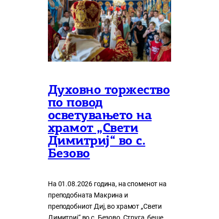
Духовно торжество
по повод
осветувањето на
храмот „Свети
Димитриј“ во с.
Безово
На 01.08.2026 година, на споменот на
преподобната Макрина и
преподобниот Диј, во храмот „Свети
Димитриј“ во с. Безово, Струга, беше