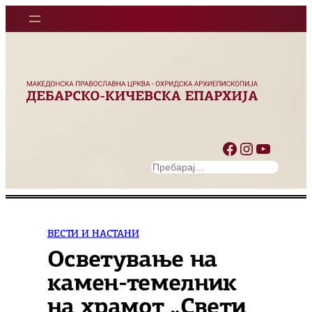
Оди
на
содржината
Facebook
Instagram
YouTube
S
e
a
r
c
ВЕСТИ И НАСТАНИ
h
Осветување на
камен-темелник
на храмот „Свети