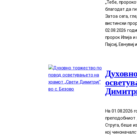
„Тебе, пророко
благодат да ги
Затоа сега, гл
вистински прор
02.08.2026 год
пророк Илија 
Пајсиј, Евнувиј 
Духовно
осветув
Димитри
На 01.08.2026 
преподобниот Д
Струга, беше и
кој чиноначал