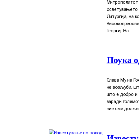
Митрополитот Д
осветувањето 
Литургија, на 
Високопреосве
Георгиј. На…
Поука о
Слава Му на Го
нe возљуби, шт
што е добро и 
заради големот
ние сме должни
Известу