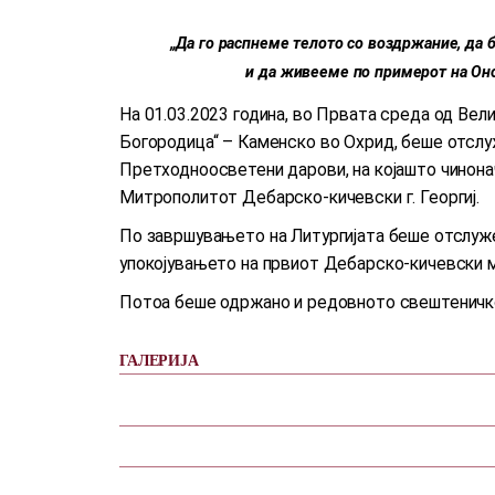
„Да го распнеме телото со воздржание, да 
и да живееме по примерот на Оној
На 01.03.2023 година, во Првата среда од Вел
Богородица“ – Каменско во Охрид, беше отслуж
Претходноосветени дарови, на којашто чино
Митрополитот Дебарско-кичевски г. Георгиј.
По завршувањето на Литургијата беше отслуже
упокојувањето на првиот Дебарско-кичевски м
Потоа беше одржано и редовното свештеничк