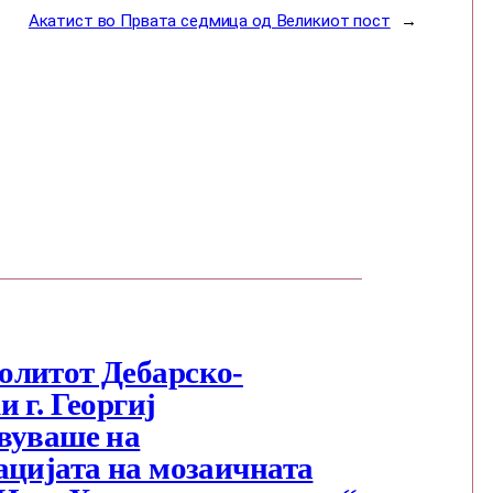
Акатист во Првата седмица од Великиот пост
→
литот Дебарско-
 г. Георгиј
вуваше на
ацијата на мозаичната