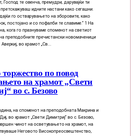
т, Господ те овенча, премудри, дарувајќи ти
 претскажуваш идните настани како сегашни.
едајќи го остварувањето на зборовите, како
ок, постојано и со пофалби те славиме.“ 1 На
ина, кога го празнуваме споменот на светиот
и на преподобните пречистански новомаченици
и Аверкиј, во храмот „Св.…
 торжество по повод
ањето на храмот „Свети
ј“ во с. Безово
година, на споменот на преподобната Макрина и
иј, во храмот „Свети Димитриј“ во с. Безово,
звршен чинот на осветувањето на храмот, на
ствуваше Неговото Високопреосвештенство,