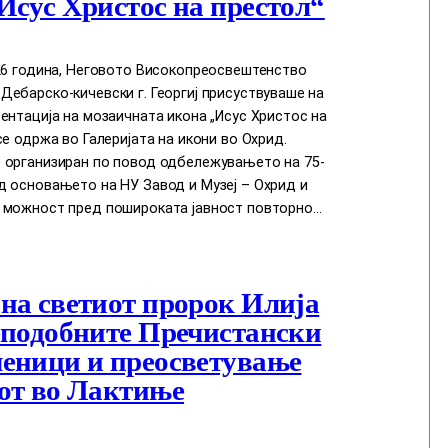
Исус Христос на престол“
026 година, Неговото Високопреосвештенство
ебарско-кичевски г. Георгиј присуствуваше на
ентација на мозаичната икона „Исус Христос на
се одржа во Галеријата на икони во Охрид.
 организиран по повод одбележувањето на 75-
д основањето на НУ Завод и Музеј – Охрид и
 можност пред пошироката јавност повторно…
на светиот пророк Илија
еподобните Пречистански
еници и преосветување
от во Лактиње