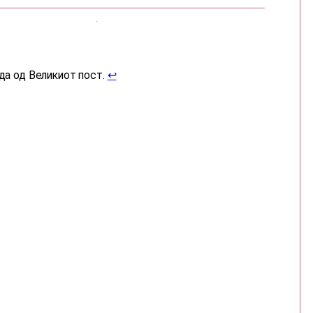
да од Великиот пост.
↩︎