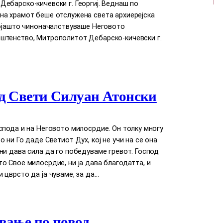
ебарско-кичевски г. Георгиј. Веднаш по
на храмот беше отслужена света архиерејска
којашто чиноначалствуваше Неговото
штенство, Митрополитот Дебарско-кичевски г.
д Свети Силуан Атонски
спода и на Неговото милосрдие. Он толку многу
о ни Го даде Светиот Дух, кој нe учи на сe она
ни дава сила да го победуваме гревот. Господ
о Свое милосрдие, ни ја дава благодатта, и
 цврсто да ја чуваме, за да…
вање по повод