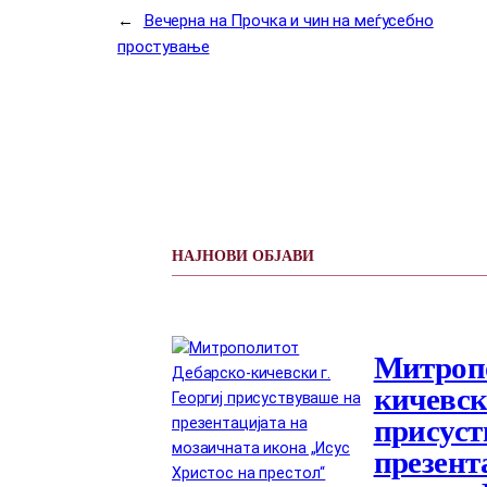
←
Вечерна на Прочка и чин на меѓусебно
простување
НАЈНОВИ ОБЈАВИ
Митропо
кичевски
присуст
презент