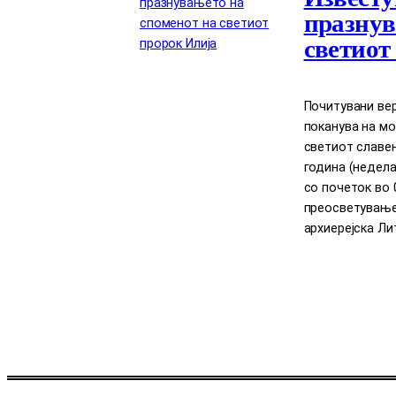
празнув
светиот
Почитувани вер
поканува на мо
светиот славен 
година (недела)
со почеток во 
преосветување
архиерејска Лит