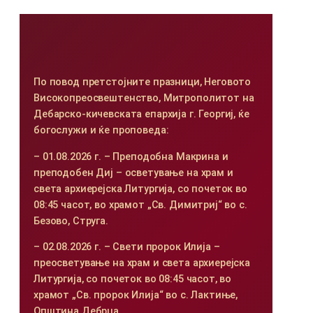
По повод претстојните празници, Неговото
Високопреосвештенство, Митрополитот на
Дебарско-кичевската епархија г. Георгиј, ќе
богослужи и ќе проповеда:
– 01.08.2026 г. – Преподобна Макрина и
преподобен Диј – осветување на храм и
света архиерејска Литургија, со почеток во
08:45 часот, во храмот „Св. Димитриј“ во с.
Безово, Струга.
– 02.08.2026 г. – Свети пророк Илија –
преосветување на храм и света архиерејска
Литургија, со почеток во 08:45 часот, во
храмот „Св. пророк Илија“ во с. Лактиње,
Општина Дебрца.