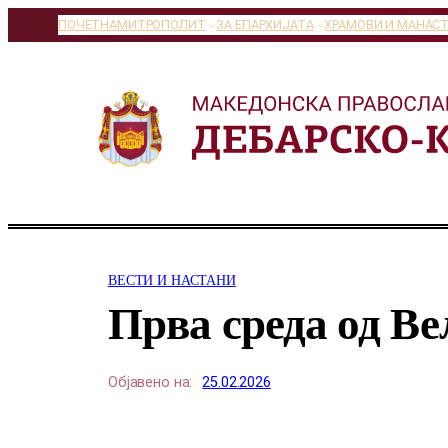
Оди
ПОЧЕТНА
МИТРОПОЛИТ
ЗА ЕПАРХИЈАТА
ХРАМОВИ И МАНАС
на
содржината
ВЕСТИ И НАСТАНИ
Прва среда од Ве
Објавено на:
25.02.2026