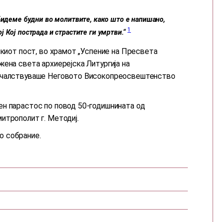
бидеме будни во молитвите, како што е напишано,
1
 Кој пострада и страстите ги умртви.“
икиот пост, во храмот „Успение на Пресвета
ена света архиерејска Литургија на
началствуваше Неговото Високопреосвештенство
н парастос по повод 50-годишнината од
итрополит г. Методиј.
о собрание.