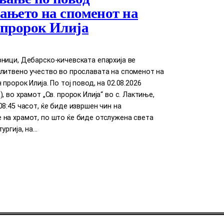
ањето на споменот на
 пророк Илија
ници, Дебарско-кичевската епархија ве
литвено учество во прославата на споменот на
пророк Илија. По тој повод, на 02.08.2026
, во храмот „Св. пророк Илија“ во с. Лактиње,
08:45 часот, ќе биде извршен чин на
 на храмот, по што ќе биде отслужена света
ургија, на…