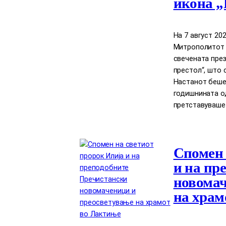
икона „
На 7 август 2
Митрополитот Д
свечената през
престол“, што 
Настанот беше
годишнината о
претставуваше
Спомен 
и на пр
новомач
на храм