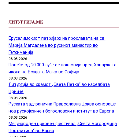
ЛИТУРГИЈА.МК
Ерусалимскиот патријарх на прославата на св.
Марија Магдалена во рускиот манастир во
Гетсиманија
08.08.2026
Повеќе од 20.000 луѓе се поклонија пред Хавајската
икона на Божјата Мајка во Софија
08.08.2026
Литургија во храмот „Света Петка“ во населбата
Црниче
08.08.2026
Руската задгранична Православна Црква основаше
нов рускојазичен богословски институт во Европа
08.08.2026
Меѓународен црковен фестивал „Света Богородица
Портаитиса“ во Варна