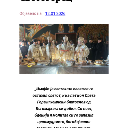
Објавено на:
12.01.2026
,,Имајќи ја светската слава си го
оставил светот, и на пат кон Света
Гора игуемнски благослов од
Богомајката си добил. Со пост,
бденија и молитва си го запазил
целомудрието, богобојазлив