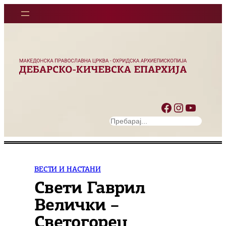
Оди
на
содржината
Facebook
Instagram
YouTube
S
e
a
r
c
ВЕСТИ И НАСТАНИ
h
Свети Гаврил
Велички –
Светогорец