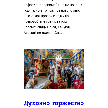
пофалби те славиме.“ 1 На 02.08.2026
година, кога го празнуваме споменот
на светиот пророк Илија и на
преподобните пречистански
новомаченици Пајсиј, Евнувиј и
Аверкиј, во храмот „Св.…
Духовно торжество