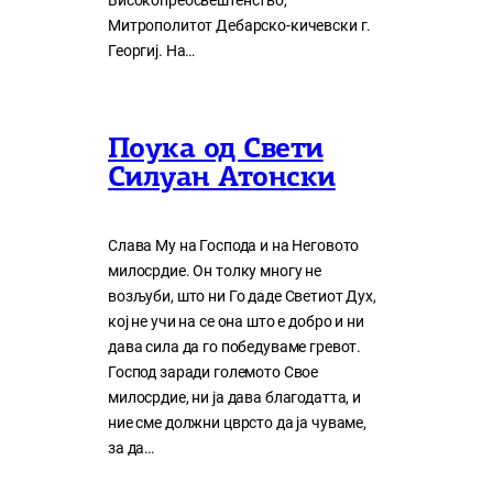
Високопреосвештенство,
Митрополитот Дебарско-кичевски г.
Георгиј. На…
Поука од Свети
Силуан Атонски
Слава Му на Господа и на Неговото
милосрдие. Он толку многу нe
возљуби, што ни Го даде Светиот Дух,
кој нe учи на сe она што е добро и ни
дава сила да го победуваме гревот.
Господ заради големото Свое
милосрдие, ни ја дава благодатта, и
ние сме должни цврсто да ја чуваме,
за да…