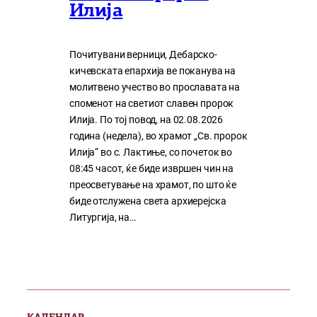
Илија
Почитувани верници, Дебарско-
кичевската епархија ве поканува на
молитвено учество во прославата на
споменот на светиот славен пророк
Илија. По тој повод, на 02.08.2026
година (недела), во храмот „Св. пророк
Илија“ во с. Лактиње, со почеток во
08:45 часот, ќе биде извршен чин на
преосветување на храмот, по што ќе
биде отслужена света архиерејска
Литургија, на…