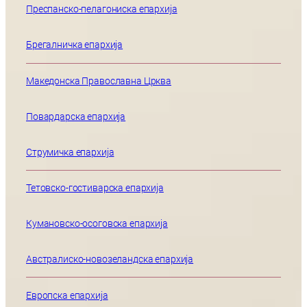
Преспанско-пелагониска епархија
Брегалничка епархија
Македонска Православна Црква
Повардарска епархија
Струмичка епархија
Тетовско-гостиварска епархија
Кумановско-осоговска епархија
Австралиско-новозеландска епархија
Европска епархија