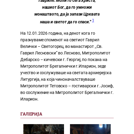
Гавриле. Моли го сега Христа,
нашиот Бог, да го умножи
монаштвото, да ја запази Црквата
1
наша и светот да го спаси.”
На 12.01.2026 година, на денот кога го
празнуваме споменот на светиот Гаврил
Велички – Светогорец, во манастирот ,,Св.
Гаврил Лесновски“ во Лесново, Митрополитот
Дебарско – кичевски г. Георгиј, по покана на
Митрополитот Брегалнички г.Иларион, зеде
учество и сослужуваше на светата архиерејска
Литургија, на која чиноначалствуваше
Митрополитот Тетовско – гостиварски г. Јосиф,
во сослужение на Митрополитот Брегалнички г.
Иларион.