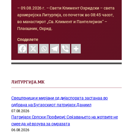
– 09.08.2026 г. – Свети Климент Охридски – света
архиерејска Литургија, со почеток во 08:45 часот,
во манастирот „Св. Климент и Пантелејмон“ –
Плаошник, Охрид.
Споделете
ЛИТУРГИЈА.МК
Свештеници и мирјани од дијаспората застанаа во
одбрана на Бугарскиот патријарх Даниил
07.08.2026
Патријарх Српски Порфириј: Сеќавањето на жртвите не
смее да нѐ врзува за омразата
06.08.2026