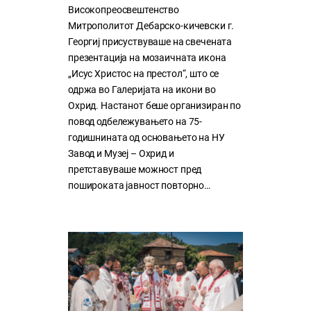
Високопреосвештенство
Митрополитот Дебарско-кичевски г.
Георгиј присуствуваше на свечената
презентација на мозаичната икона
„Исус Христос на престол“, што се
одржа во Галеријата на икони во
Охрид. Настанот беше организиран по
повод одбележувањето на 75-
годишнината од основањето на НУ
Завод и Музеј – Охрид и
претставуваше можност пред
пошироката јавност повторно…