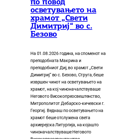
по повод
осветувањето на
храмот „Свети
Димитриј“ во с.
Безово
На 01.08.2026 година, на споменот на
преподобната Макрина и
преподобниот Диј, во храмот „Свети
Димитриј“ во с. Безово, Струга, беше
извршен чинот на осветувањето на
храмот, на кој чиноначалствуваше
Неговото Високопреосвештенство,
Митрополитот Дебарско-кичевски г.
Георгиј. Веднаш по осветувањето на
храмот беше отслужена света
архиерејска Литургија, на којашто
чиноначалствуваше Неговото