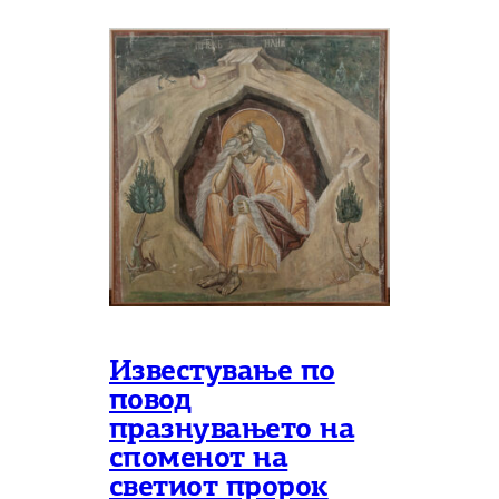
Известување по
повод
празнувањето на
споменот на
светиот пророк