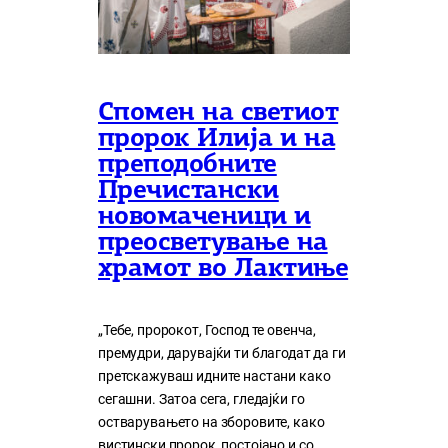
Спомен на светиот
пророк Илија и на
преподобните
Пречистански
новомаченици и
преосветување на
храмот во Лактиње
„Тебе, пророкот, Господ те овенча,
премудри, дарувајќи ти благодат да ги
претскажуваш идните настани како
сегашни. Затоа сега, гледајќи го
остварувањето на зборовите, како
вистински пророк, постојано и со