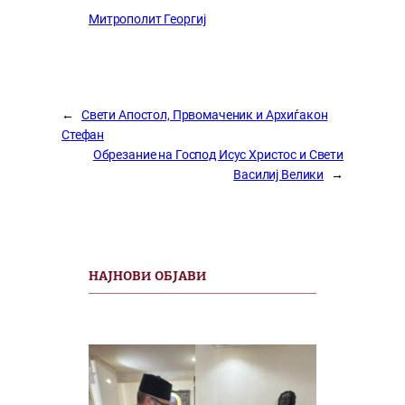
Митрополит Георгиј
←
Свети Апостол, Првомаченик и Архиѓакон
Стефан
Обрезание на Господ Исус Христос и Свети
Василиј Велики
→
НАЈНОВИ ОБЈАВИ