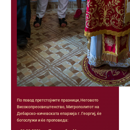
По повод претстојните празници, Неговото
Високопреосвештенство, Митрополитот на
Дебарско-кичевската епархија г. Георгиј, ќе
богослужи и ќе проповеда: