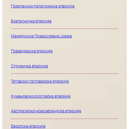
Преспанско-пелагониска епархија
Брегалничка епархија
Македонска Православна Црква
Повардарска епархија
Струмичка епархија
Тетовско-гостиварска епархија
Кумановско-осоговска епархија
Австралиско-новозеландска епархија
Европска епархија