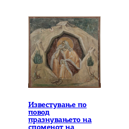
Известување по
повод
празнувањето на
споменот на