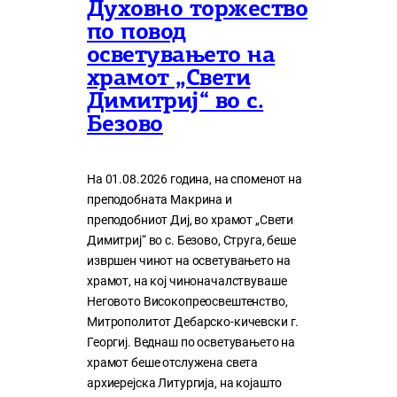
Духовно торжество
по повод
осветувањето на
храмот „Свети
Димитриј“ во с.
Безово
На 01.08.2026 година, на споменот на
преподобната Макрина и
преподобниот Диј, во храмот „Свети
Димитриј“ во с. Безово, Струга, беше
извршен чинот на осветувањето на
храмот, на кој чиноначалствуваше
Неговото Високопреосвештенство,
Митрополитот Дебарско-кичевски г.
Георгиј. Веднаш по осветувањето на
храмот беше отслужена света
архиерејска Литургија, на којашто