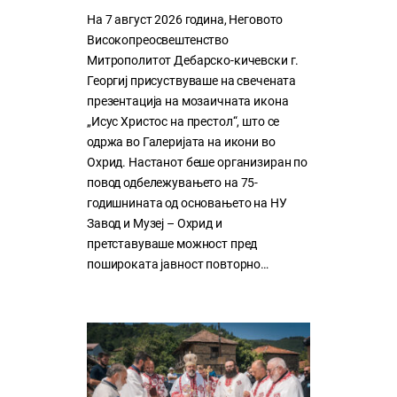
На 7 август 2026 година, Неговото
Високопреосвештенство
Митрополитот Дебарско-кичевски г.
Георгиј присуствуваше на свечената
презентација на мозаичната икона
„Исус Христос на престол“, што се
одржа во Галеријата на икони во
Охрид. Настанот беше организиран по
повод одбележувањето на 75-
годишнината од основањето на НУ
Завод и Музеј – Охрид и
претставуваше можност пред
пошироката јавност повторно…