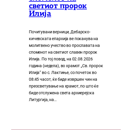
светиот пророк
Илија
Почитувани верници, Дебарско-
кичевската епархија ве поканува на
молитвено учество во прославата на
споменот на светиот славен пророк
Илија. По тој повод, на 02.08.2026
година (недела), во храмот „Св. пророк
Илија“ во с. Лактиње, со почеток во
08:45 часот, ќе биде извршен чин на
преосветување на храмот, по што ќе
биде отслужена света архиерејска
Литургија, на…