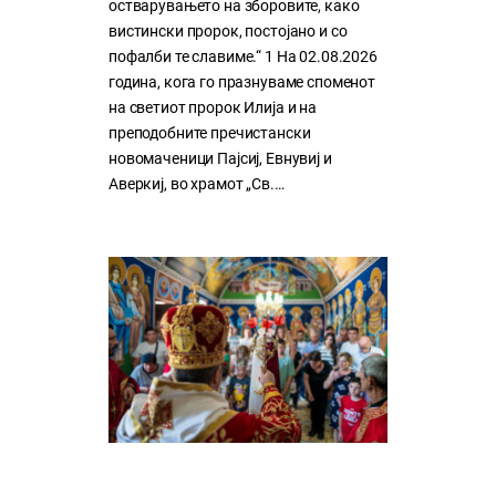
остварувањето на зборовите, како
вистински пророк, постојано и со
пофалби те славиме.“ 1 На 02.08.2026
година, кога го празнуваме споменот
на светиот пророк Илија и на
преподобните пречистански
новомаченици Пајсиј, Евнувиј и
Аверкиј, во храмот „Св.…