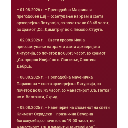
– 01.08.2026 г. – Преподобна Макрина и
преподобен Диј – осветување на храм и света
архиерејска Литургија, со почеток во 08:45 часот,
во храмот „Св. Димитриј“ во с. Безово, Струга.
– 02.08.2026 г. – Свети пророк Илија –
преосветување на храм и света архиерејска
Литургија, со почеток во 08:45 часот, во храмот
„Св. пророк Илија“ во с. Лактиње, Општина
Дебрца.
– 08.08.2026 г. – Преподобна маченичка
Параскева – света архиерејска Литургија, со
почеток во 08:45 часот, во манастирот „Св. Петка“
во с. Велгошти, Охрид.
– 08.08.2026 г. – Навечерие на споменот на свети
Климент Охридски – празнична Вечерна
богослужба, со почеток во 19:00 часот, во
манастирот „Св. Климент и Пантелејмон“ –