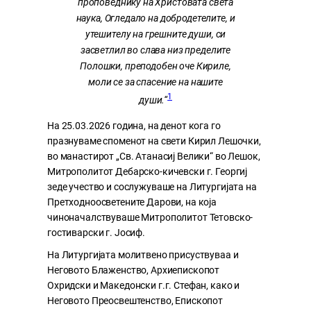
проповеднику на Христовата света
наука, Огледало на добродетелите, и
утешителу на грешните души, си
засветлил во слава низ пределите
Полошки, преподобен оче Кириле,
моли се за спасение на нашите
1
души.“
На 25.03.2026 година, на денот кога го
празнуваме споменот на свети Кирил Лешочки,
во манастирот „Св. Атанасиј Велики“ во Лешок,
Митрополитот Дебарско-кичевски г. Георгиј
зеде учество и сослужуваше на Литургијата на
Претходноосветените Дарови, на која
чиноначалствуваше Митрополитот Тетовско-
гостиварски г. Јосиф.
На Литургијата молитвено присуствуваа и
Неговото Блаженство, Архиепископот
Охридски и Македонски г.г. Стефан, како и
Неговото Преосвештенство, Епископот