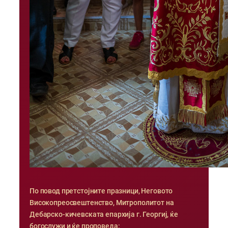
По повод претстојните празници, Неговото
Високопреосвештенство, Митрополитот на
Дебарско-кичевската епархија г. Георгиј, ќе
богослужи и ќе проповеда: