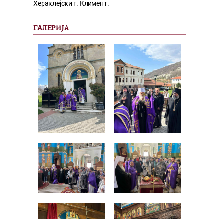
Хераклејски г. Климент.