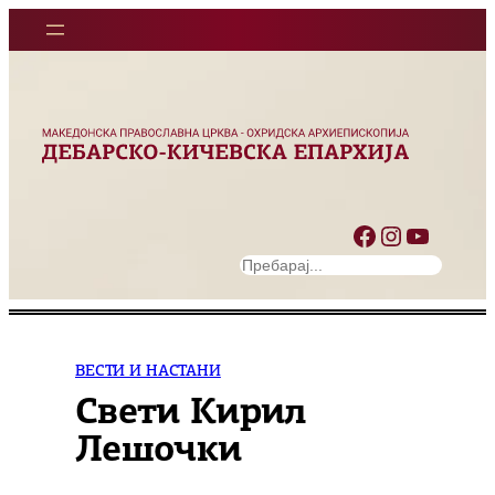
Оди
на
содржината
Facebook
Instagram
YouTube
S
e
a
r
c
ВЕСТИ И НАСТАНИ
h
Свети Кирил
Лешочки