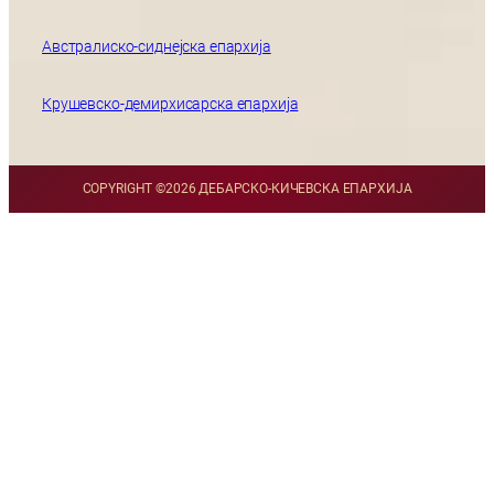
Австралиско-сиднејска епархија
Крушевско-демирхисарска епархија
COPYRIGHT ©
2026 ДЕБАРСКО-КИЧЕВСКА ЕПАРХИЈА