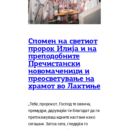
Спомен на светиот
пророк Илија и на
преподобните
Пречистански
новомаченици и
преосветување на
храмот во Лактиње
„Тебе, пророкот, Господ те овенча,
премудри, дарувајќи ти благодат да ги
претскажуваш идните настани како
сегашни. Затоа сега, гледајќи го