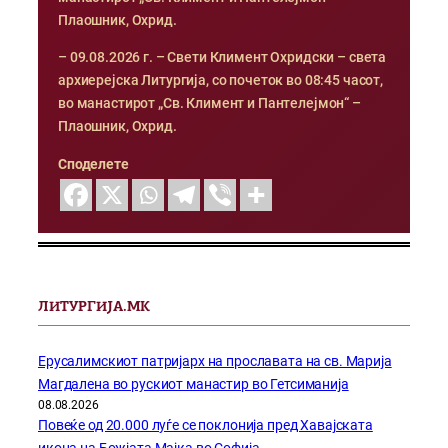
Плаошник, Охрид.
– 09.08.2026 г. – Свети Климент Охридски – света
архиерејска Литургија, со почеток во 08:45 часот,
во манастирот „Св. Климент и Пантелејмон“ –
Плаошник, Охрид.
Споделете
ЛИТУРГИЈА.МК
Ерусалимскиот патријарх на прославата на св. Марија
Магдалена во рускиот манастир во Гетсиманија
08.08.2026
Повеќе од 20.000 луѓе се поклонија пред Хавајската