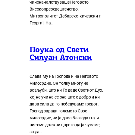
чиноначалствуваше Неговото
Високопреосвештенство,
Митрополитот Дебарско-кичевски г.
Георгиј. На…
Поука од Свети
Силуан Атонски
Слава Му на Господа и на Неговото
милосрдие. Он толку многу нe
возљуби, што ни Го даде Светиот Дух,
кој нe учи на сe она што е добро и ни
дава сила да го победуваме гревот.
Господ заради големото Свое
милосрдие, ни ја дава благодатта, и
ние сме должни цврсто да ја чуваме,
за да…