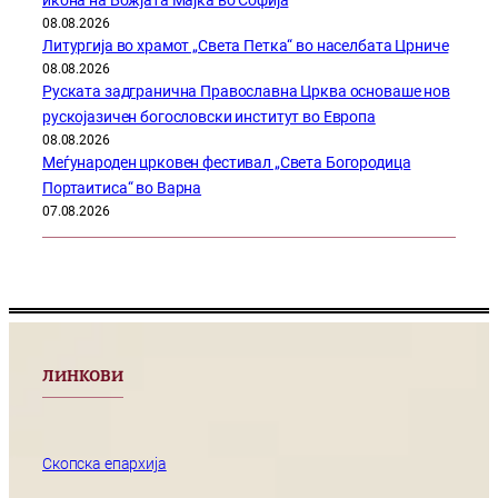
икона на Божјата Мајка во Софија
08.08.2026
Литургија во храмот „Света Петка“ во населбата Црниче
08.08.2026
Руската задгранична Православна Црква основаше нов
рускојазичен богословски институт во Европа
08.08.2026
Меѓународен црковен фестивал „Света Богородица
Портаитиса“ во Варна
07.08.2026
ЛИНКОВИ
Скопска епархија