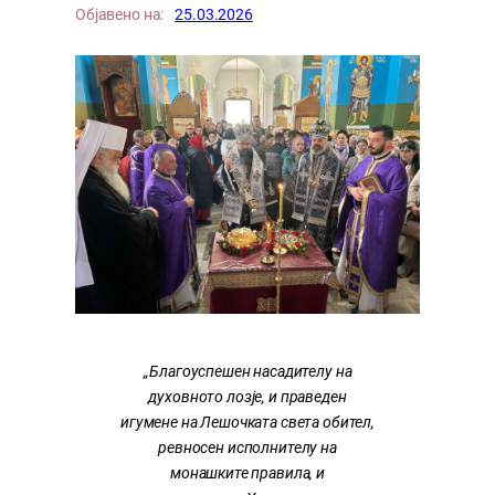
Објавено на:
25.03.2026
,,Благоуспешен насадителу на
духовното лозје, и праведен
игумене на Лешочката света обител,
ревносен исполнителу на
монашките правила, и