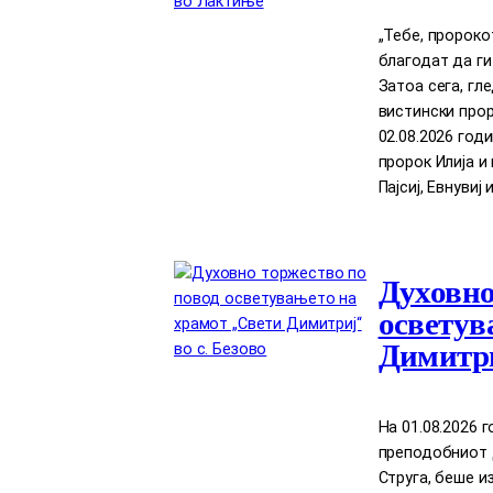
„Тебе, пророко
благодат да ги
Затоа сега, гл
вистински прор
02.08.2026 год
пророк Илија 
Пајсиј, Евнувиј 
Духовно
осветув
Димитри
На 01.08.2026 
преподобниот Д
Струга, беше и