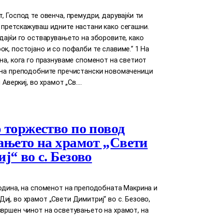
т, Господ те овенча, премудри, дарувајќи ти
 претскажуваш идните настани како сегашни.
едајќи го остварувањето на зборовите, како
ок, постојано и со пофалби те славиме.“ 1 На
ина, кога го празнуваме споменот на светиот
и на преподобните пречистански новомаченици
и Аверкиј, во храмот „Св.…
 торжество по повод
ањето на храмот „Свети
ј“ во с. Безово
година, на споменот на преподобната Макрина и
иј, во храмот „Свети Димитриј“ во с. Безово,
звршен чинот на осветувањето на храмот, на