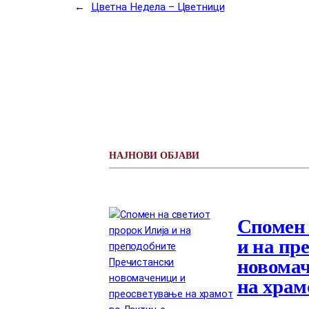
←
Цветна Недела – Цветници
НАЈНОВИ ОБЈАВИ
Спомен 
и на пр
новомач
на храм