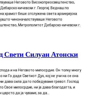
ствуваше Неговото Високопреосвештенство,
ебарско-кичевски г. Георгиј. Веднаш по
на храмот беше отслужена света архиерејска
којашто чиноначалствуваше Неговото
штенство, Митрополитот Дебарско-кичевски г.
д Свети Силуан Атонски
спода и на Неговото милосрдие. Он толку многу
о ни Го даде Светиот Дух, кој нe учи на сe она
ни дава сила да го победуваме гревот. Господ
о Свое милосрдие, ни ја дава благодатта, и
 цврсто да ја чуваме, за да…