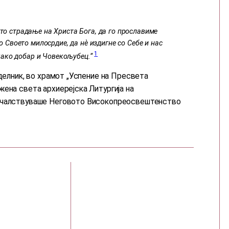
ото страдање на Христа Бога, да го прославиме
 Своето милосрдие, да нѐ издигне со Себе и нас
1
 како добар и Човекољубец.“
еделник, во храмот „Успение на Пресвета
ена света архиерејска Литургија на
началствуваше Неговото Високопреосвештенство