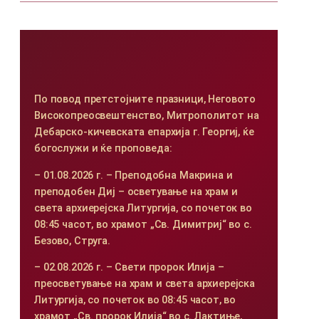
По повод претстојните празници, Неговото
Високопреосвештенство, Митрополитот на
Дебарско-кичевската епархија г. Георгиј, ќе
богослужи и ќе проповеда:
– 01.08.2026 г. – Преподобна Макрина и
преподобен Диј – осветување на храм и
света архиерејска Литургија, со почеток во
08:45 часот, во храмот „Св. Димитриј“ во с.
Безово, Струга.
– 02.08.2026 г. – Свети пророк Илија –
преосветување на храм и света архиерејска
Литургија, со почеток во 08:45 часот, во
храмот „Св. пророк Илија“ во с. Лактиње,