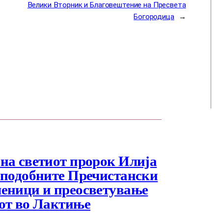
Велики Вторник и Благовештение на Пресвета
Богородица
→
на светиот пророк Илија
еподобните Пречистански
еници и преосветување
от во Лактиње