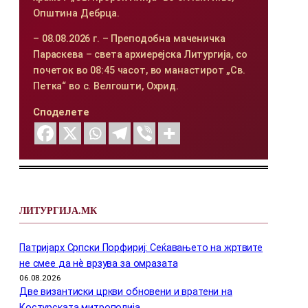
Општина Дебрца.
– 08.08.2026 г. – Преподобна маченичка
Параскева – света архиерејска Литургија, со
почеток во 08:45 часот, во манастирот „Св.
Петка“ во с. Велгошти, Охрид.
Споделете
ЛИТУРГИЈА.МК
Патријарх Српски Порфириј: Сеќавањето на жртвите
не смее да нѐ врзува за омразата
06.08.2026
Две византиски цркви обновени и вратени на
Костурската митрополија