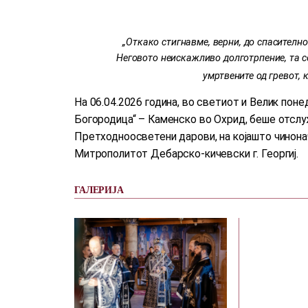
„Откако стигнавме, верни, до спасителн
Неговото неискажливо долготрпение, та со
умртвените од гревот,
На 06.04.2026 година, во светиот и Велик пон
Богородица“ – Каменско во Охрид, беше отслуж
Претходноосветени дарови, на којашто чино
Митрополитот Дебарско-кичевски г. Георгиј.