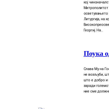
кој чиноначал
Митрополитот Д
осветувањето 
Литургија, на 
Високопреосве
Георгиј. На…
Поука о
Слава Му на Го
нe возљуби, шт
што е добро и 
заради големот
ние сме должни