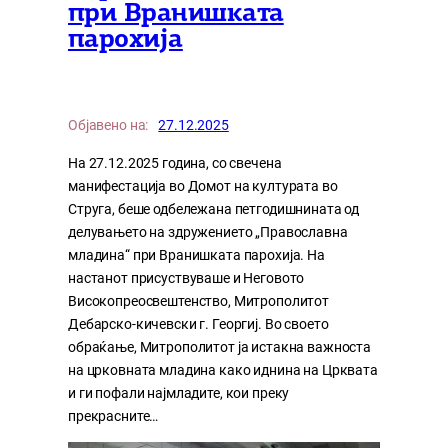
при Вранишката
парохија
Објавено на:
27.12.2025
На 27.12.2025 година, со свечена
манифестација во Домот на културата во
Струга, беше одбележана петгодишнината од
делувањето на здружението „Православна
младина“ при Вранишката парохија. На
настанот присуствуваше и Неговото
Високопреосвештенство, Митрополитот
Дебарско-кичевски г. Георгиј. Во своето
обраќање, Митрополитот ја истакна важноста
на црковната младина како иднина на Црквата
и ги пофали најмладите, кои преку
прекрасните…