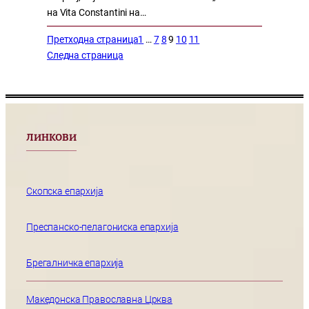
на Vita Constantini на…
Претходна страница
1
…
7
8
9
10
11
Следна страница
ЛИНКОВИ
Скопска епархија
Преспанско-пелагониска епархија
Брегалничка епархија
Македонска Православна Црква