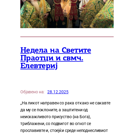
Недела на Светите
Праотци и свмч.
Елевтериј
Објавено на:
28.12.2025
„На ликот направен со рака откако не сакавте
да му се поклоните, а заштитени од
неискажливото присуство (на Бога),
триблажени, со подвигот во огнот се
прославивте и, стоејќи среде неподнесливиот