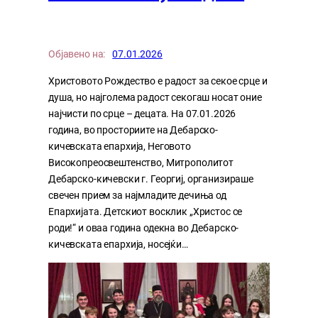
Објавено на:
07.01.2026
Христовото Рождество е радост за секое срце и
душа, но најголема радост секогаш носат оние
најчисти по срце – децата. На 07.01.2026
година, во просториите на Дебарско-
кичевската епархија, Неговото
Високопреосвештенство, Митрополитот
Дебарско-кичевски г. Георгиј, организираше
свечен прием за најмладите дечиња од
Епархијата. Детскиот восклик „Христос се
роди!“ и оваа година одекна во Дебарско-
кичевската епархија, носејќи…