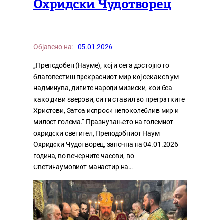
Охридски Чудотворец
Објавено на:
05.01.2026
„Преподобен (Науме), кој и сега достојно го
благовестиш прекрасниот мир кој секаков ум
надминува, дивите народи мизиски, кои беа
како диви ѕверови, си ги ставил во прегратките
Христови, Затоа испроси непоколеблив мир и
милост голема.“ Празнувањето на големиот
охридски светител, Преподобниот Наум
Охридски Чудотворец, започна на 04.01.2026
година, во вечерните часови, во
Светинаумовиот манастир на…