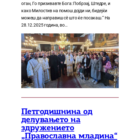
оган, Го призивавте Бога: Побрзај, Штедре, и
како Милостив на помош дојди ни, бидејќи
можеш да направиш сѐ што ќе посакаш.“ На
28.12.2025 година, во…
Петгодишнина од
делувањето на
здружението
„Православна младина“