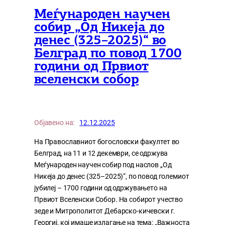
Меѓународен научен
собир „Од Никеја до
денес (325–2025)“ во
Белград по повод 1700
години од Првиот
вселенски собор
Објавено на:
12.12.2025
На Православниот богословски факултет во
Белград, на 11 и 12 декември, се одржува
Меѓународен научен собир под наслов „Од
Никеја до денес (325–2025)“, по повод големиот
јубилеј – 1700 години од одржувањето на
Првиот Вселенски Собор. На собирот учество
зеде и Митрополитот Дебарско-кичевски г.
Георгиј, кој имаше излагање на тема: „Важноста