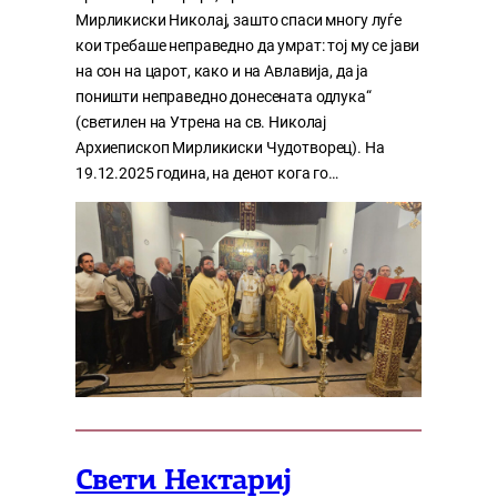
Мирликиски Николај, зашто спаси многу луѓе
кои требаше неправедно да умрат: тој му се јави
на сон на царот, како и на Авлавија, да ја
поништи неправедно донесената одлука“
(светилен на Утрена на св. Николај
Архиепископ Мирликиски Чудотворец). На
19.12.2025 година, на денот кога го…
Свети Нектариј