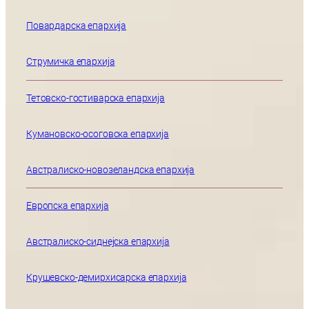
Повардарска епархија
Струмичка епархија
Тетовско-гостиварска епархија
Кумановско-осоговска епархија
Австралиско-новозеландска епархија
Европска епархија
Австралиско-сиднејска епархија
Крушевско-демирхисарска епархија