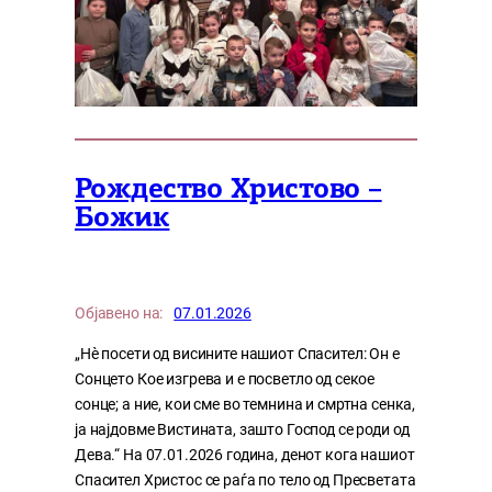
Рождество Христово –
Божик
Објавено на:
07.01.2026
„Нѐ посети од висините нашиот Спасител: Он е
Сонцето Кое изгрева и е посветло од секое
сонце; а ние, кои сме во темнина и смртна сенка,
ја најдовме Вистината, зашто Господ се роди од
Дева.“ На 07.01.2026 година, денот кога нашиот
Спасител Христос се раѓа по тело од Пресветата