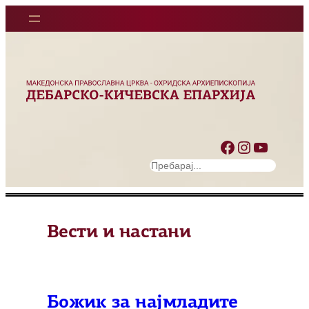
Оди
на
содржината
Facebook
Instagram
YouTube
S
e
a
r
Вести и настани
c
h
Божик за најмладите