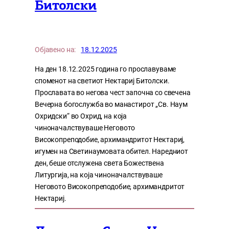
Битолски
Објавено на:
18.12.2025
На ден 18.12.2025 година го прославуваме
споменот на светиот Нектариј Битолски.
Прославата во негова чест започна со свечена
Вечерна богослужба во манастирот „Св. Наум
Охридски“ во Охрид, на која
чиноначалствуваше Неговото
Високопреподобие, архимандритот Нектариј,
игумен на Светинаумовата обител. Наредниот
ден, беше отслужена света Божествена
Литургија, на која чиноначалствуваше
Неговото Високопреподобие, архимандритот
Нектариј.