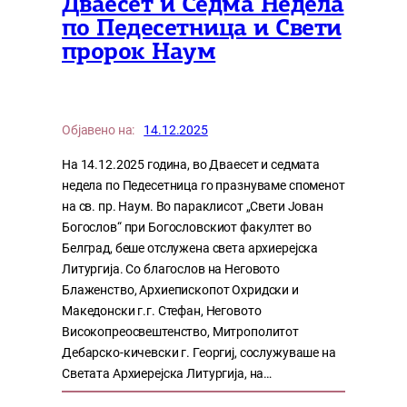
Дваесет и Седма Недела
по Педесетница и Свети
пророк Наум
Објавено на:
14.12.2025
На 14.12.2025 година, во Дваесет и седмата
недела по Педесетница го празнуваме споменот
на св. пр. Наум. Во параклисот „Свети Јован
Богослов“ при Богословскиот факултет во
Белград, беше отслужена света архиерејска
Литургија. Со благослов на Неговото
Блаженство, Архиепископот Охридски и
Македонски г.г. Стефан, Неговото
Високопреосвештенство, Митрополитот
Дебарско-кичевски г. Георгиј, сослужуваше на
Светата Архиерејска Литургија, на…