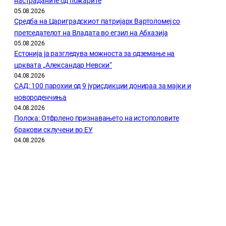
настраданите од пожарите
05.08.2026
Средба на Цариградскиот патријарх Вартоломеј со
претседателот на Владата во егзил на Абхазија
05.08.2026
Естонија ја разгледува можноста за одземање на
црквата „Александар Невски“
04.08.2026
САД: 100 парохии од 9 јурисдикции донираа за мајки и
новороденчиња
04.08.2026
Полска: Отфрлено признавањето на истополовите
бракови склучени во ЕУ
04.08.2026