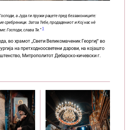
Господи, а Јуда ги пружи рацете пред беззакониците:
еме сребреници. Затоа Тебе, продадениот и Кој нас нѐ
1
ме: Господи, слава Ти.“
еда, во храмот „Свети Великомаченик Георгиј“ во
ургија на претходноосветени дарови, на којашто
тенство, Митрополитот Дебарско-кичевски г.