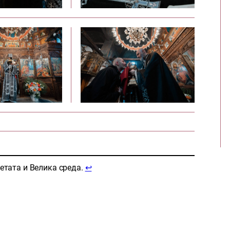
етата и Велика среда.
↩︎