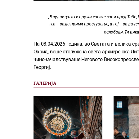
„Блудницата ги пружи косите свои пред Тебе, 
таа – за да прими простување, а тој – за да з
ослободи, Ти вика
На 08.04.2026 година, во Светата и велика ср
Охрид, беше отслужена света архиерејска Лит
чиноначалствуваше Неговото Високопреосвеш
Георгиј.