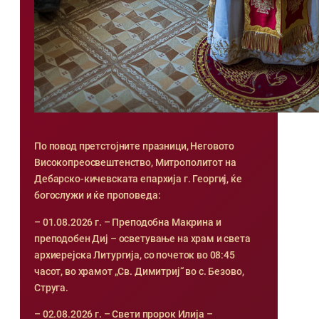
По повод претстојните празници, Неговото
Високопреосвештенство, Митрополитот на
Дебарско-кичевската епархија г. Георгиј, ќе
богослужи и ќе проповеда:
– 01.08.2026 г. – Преподобна Макрина и
преподобен Диј – осветување на храм и света
архиерејска Литургија, со почеток во 08:45
часот, во храмот „Св. Димитриј“ во с. Безово,
Струга.
– 02.08.2026 г. – Свети пророк Илија –