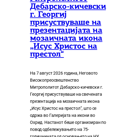
Дебарско-кичевски
г. Георгиј
присуствуваше на
презентацијата на
мозаичната икона
„Исус Христос на
престол“
На 7 август 2026 година, Неговото
Високопреосвештенство
Митрополитот Дебарско-кичевски г.
Георгиј присуствуваше на свечената
презентација на мозаичната икона
„Исус Христос на престол“, што се
одржа во Галеријата на икони во
Охрид. Настанот беше организиран по
повод одбележувањето на 75-
годишнината од основањето на НУ