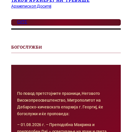
ТАКОВ АРХИЕРЕЈ НИ ТРЕБАШЕ
Архиепископ Доситеј
СИТЕ
БОГОСЛУЖБИ
По повод претстојните празници, Неговото
Високопреосвештенство, Митрополитот на
Дебарско-кичевската епархија г. Георгиј, ќе
богослужи и ќе проповеда:
– 01.08.2026 г. – Преподобна Макрина и
преподобен Диј – осветување на храм и света