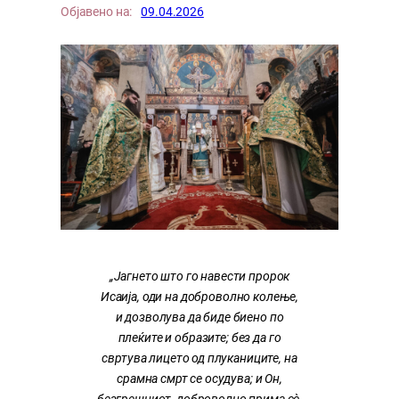
Објавено на:
09.04.2026
„Јагнето што го навести пророк
Исаија, оди на доброволно колење,
и дозволува да биде биено по
плеќите и образите; без да го
свртува лицето од плуканиците, на
срамна смрт се осудува; и Он,