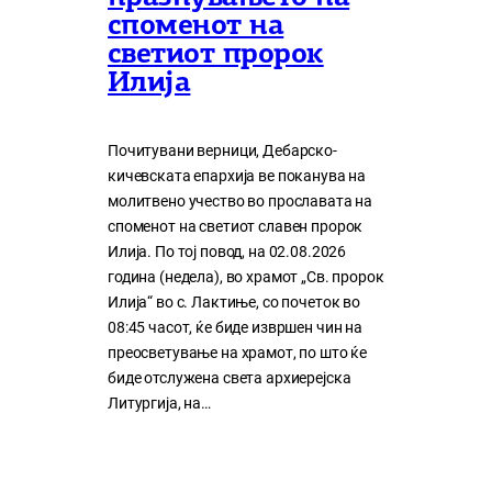
споменот на
светиот пророк
Илија
Почитувани верници, Дебарско-
кичевската епархија ве поканува на
молитвено учество во прославата на
споменот на светиот славен пророк
Илија. По тој повод, на 02.08.2026
година (недела), во храмот „Св. пророк
Илија“ во с. Лактиње, со почеток во
08:45 часот, ќе биде извршен чин на
преосветување на храмот, по што ќе
биде отслужена света архиерејска
Литургија, на…