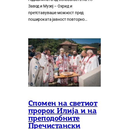
Завод и Музеј – Охрид и
претставуваше можност пред
пошироката јавност повторно…
Спомен на светиот
пророк Илија и на
преподобните
Пречистански