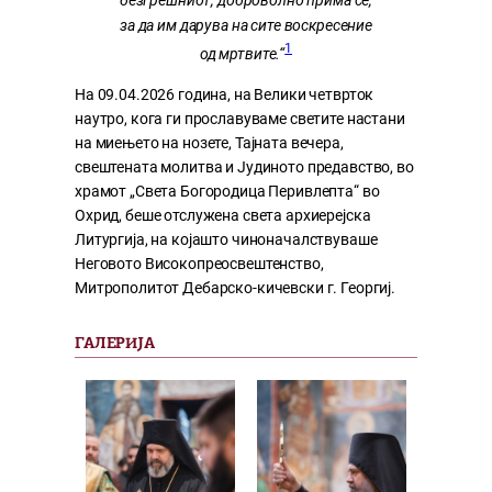
безгрешниот, доброволно прима сѐ,
за да им дарува на сите воскресение
1
од мртвите.“
На 09.04.2026 година, на Велики четврток
наутро, кога ги прославуваме светите настани
на миењето на нозете, Тајната вечера,
свештената молитва и Јудиното предавство, во
храмот „Света Богородица Перивлепта“ во
Охрид, беше отслужена света архиерејска
Литургија, на којашто чиноначалствуваше
Неговото Високопреосвештенство,
Митрополитот Дебарско-кичевски г. Георгиј.