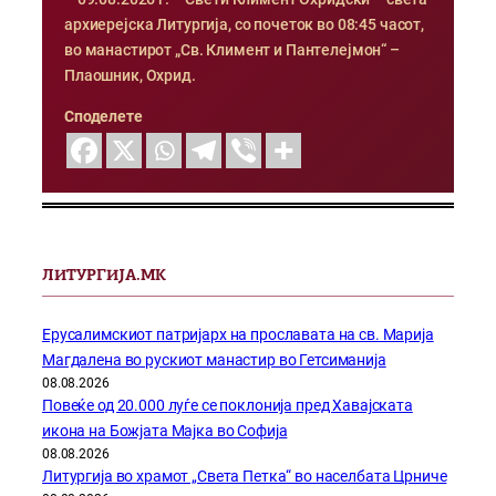
архиерејска Литургија, со почеток во 08:45 часот,
во манастирот „Св. Климент и Пантелејмон“ –
Плаошник, Охрид.
Споделете
ЛИТУРГИЈА.МК
Ерусалимскиот патријарх на прославата на св. Марија
Магдалена во рускиот манастир во Гетсиманија
08.08.2026
Повеќе од 20.000 луѓе се поклонија пред Хавајската
икона на Божјата Мајка во Софија
08.08.2026
Литургија во храмот „Света Петка“ во населбата Црниче