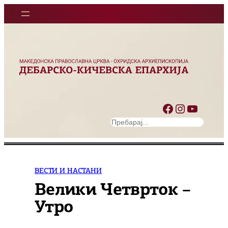
Оди
на
содржината
Facebook
Instagram
YouTube
S
e
a
r
c
ВЕСТИ И НАСТАНИ
h
Велики Четврток –
Утро