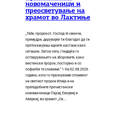
новомаченици и
преосветување на
храмот во Лактиње
„Тебе, пророкот, Господ те овенча,
премудри, дарувајќи ти благодат да ги
претскажуваш идните настани како
сегашни. Затоа сега, гледајќи го
остварувањето на зборовите, како
вистински пророк, постојано и со
пофалби те славиме.“ 1 На 02.08.2026
година, кога го празнуваме споменот
на светиот пророк Илија и на
преподобните пречистански
новомаченици Пајсиј, Евнувиј и
Аверкиј, во храмот „Св.…