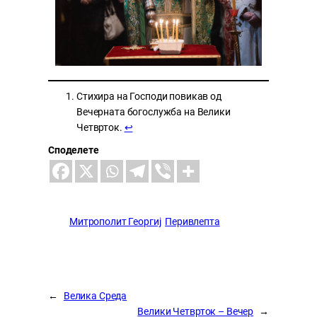
Стихира на Господи повикав од
Вечерната богослужба на Велики
Четврток.
↩︎
Споделете
Митрополит Георгиј
Перивлепта
←
Велика Среда
Велики Четврток – Вечер
→