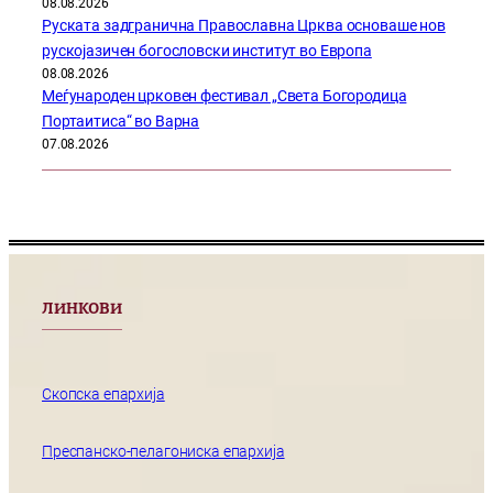
08.08.2026
Руската задгранична Православна Црква основаше нов
рускојазичен богословски институт во Европа
08.08.2026
Меѓународен црковен фестивал „Света Богородица
Портаитиса“ во Варна
07.08.2026
ЛИНКОВИ
Скопска епархија
Преспанско-пелагониска епархија