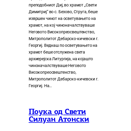
преподобниот Диј, во храмот „Свети
Димитриј“ во с. Безово, Струга, беше
извршен чинот на осветувањето на
храмот, на кој чиноначалствуваше
Неговото Високопреосвештенство,
Митрополитот Дебарско-кичевски г.
Георгиј. Веднаш по осветувањето на
храмот беше отслужена света
архиерејска Литургија, на којашто
чиноначалствуваше Неговото
Високопреосвештенство,
Митрополитот Дебарско-кичевски г.
Георгиј. На…
Поука од Свети
Силуан Атонски