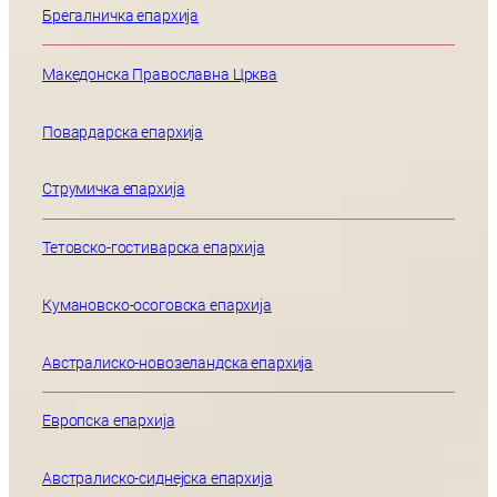
Брегалничка епархија
Македонска Православна Црква
Повардарска епархија
Струмичка епархија
Тетовско-гостиварска епархија
Кумановско-осоговска епархија
Австралиско-новозеландска епархија
Европска епархија
Австралиско-сиднејска епархија