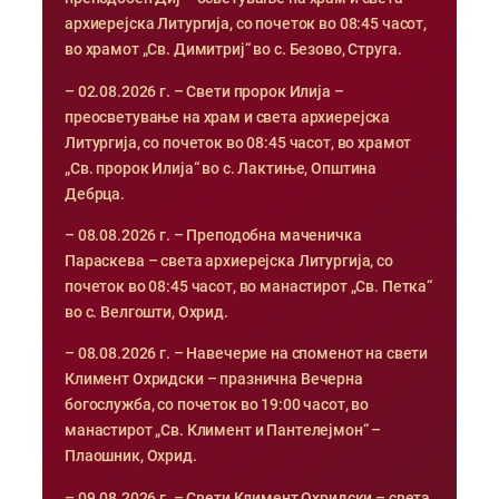
архиерејска Литургија, со почеток во 08:45 часот,
во храмот „Св. Димитриј“ во с. Безово, Струга.
– 02.08.2026 г. – Свети пророк Илија –
преосветување на храм и света архиерејска
Литургија, со почеток во 08:45 часот, во храмот
„Св. пророк Илија“ во с. Лактиње, Општина
Дебрца.
– 08.08.2026 г. – Преподобна маченичка
Параскева – света архиерејска Литургија, со
почеток во 08:45 часот, во манастирот „Св. Петка“
во с. Велгошти, Охрид.
– 08.08.2026 г. – Навечерие на споменот на свети
Климент Охридски – празнична Вечерна
богослужба, со почеток во 19:00 часот, во
манастирот „Св. Климент и Пантелејмон“ –
Плаошник, Охрид.
– 09.08.2026 г. – Свети Климент Охридски – света