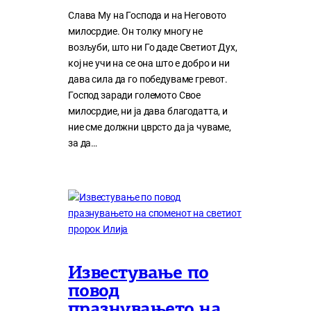
Слава Му на Господа и на Неговото
милосрдие. Он толку многу нe
возљуби, што ни Го даде Светиот Дух,
кој нe учи на сe она што е добро и ни
дава сила да го победуваме гревот.
Господ заради големото Свое
милосрдие, ни ја дава благодатта, и
ние сме должни цврсто да ја чуваме,
за да…
Известување по
повод
празнувањето на