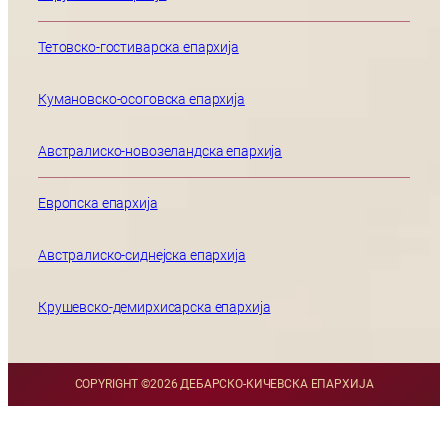
Тетовско-гостиварска епархија
Кумановско-осоговска епархија
Австралиско-новозеландска епархија
Европска епархија
Австралиско-сиднејска епархија
Крушевско-демирхисарска епархија
COPYRIGHT ©
2026 ДЕБАРСКО-КИЧЕВСКА ЕПАРХИЈА