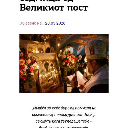
Великиот пост
Објавено на:
20.03.2026
„
Имајќи во себе бура од помисли на
сомневање, целомудрениот Јосиф
се смути кога те гледаше тебе –
безбрачната, помислувајќи,