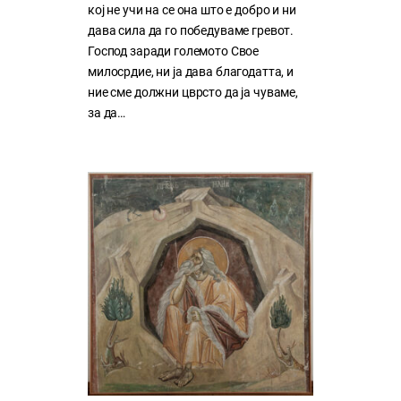
кој нe учи на сe она што е добро и ни
дава сила да го победуваме гревот.
Господ заради големото Свое
милосрдие, ни ја дава благодатта, и
ние сме должни цврсто да ја чуваме,
за да…