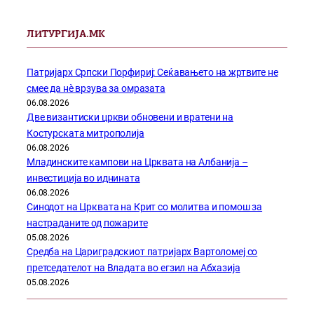
ЛИТУРГИЈА.МК
Патријарх Српски Порфириј: Сеќавањето на жртвите не
смее да нѐ врзува за омразата
06.08.2026
Две византиски цркви обновени и вратени на
Костурската митрополија
06.08.2026
Младинските кампови на Црквата на Албанија –
инвестиција во иднината
06.08.2026
Синодот на Црквата на Крит со молитва и помош за
настраданите од пожарите
05.08.2026
Средба на Цариградскиот патријарх Вартоломеј со
претседателот на Владата во егзил на Абхазија
05.08.2026