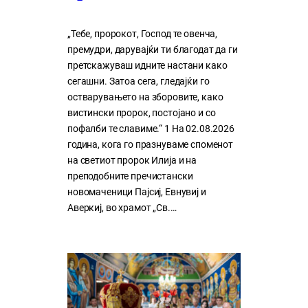
„Тебе, пророкот, Господ те овенча,
премудри, дарувајќи ти благодат да ги
претскажуваш идните настани како
сегашни. Затоа сега, гледајќи го
остварувањето на зборовите, како
вистински пророк, постојано и со
пофалби те славиме.“ 1 На 02.08.2026
година, кога го празнуваме споменот
на светиот пророк Илија и на
преподобните пречистански
новомаченици Пајсиј, Евнувиј и
Аверкиј, во храмот „Св.…