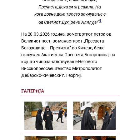
Пречиста, дека си згрешила. Но,
кога дозна дека твоето зачнување е
1
од Светиот Дух, рече: Алилуја!“
На 20.03.2026 година, во четвртиот петок од
Великиот пост, во манастирот „Пресвета
Богородица – Пречиста“ во Кичево, беше
отслужен Акатист на Пресвета Богородица, на
којшто чиноначалствуваше Неговото
Високопреосвештенство Митрополитот
Дебарско-кичевски г. Георгиј.