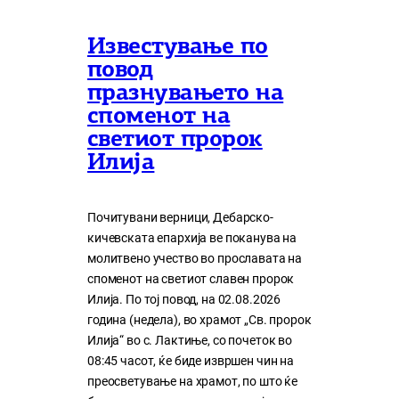
Известување по
повод
празнувањето на
споменот на
светиот пророк
Илија
Почитувани верници, Дебарско-
кичевската епархија ве поканува на
молитвено учество во прославата на
споменот на светиот славен пророк
Илија. По тој повод, на 02.08.2026
година (недела), во храмот „Св. пророк
Илија“ во с. Лактиње, со почеток во
08:45 часот, ќе биде извршен чин на
преосветување на храмот, по што ќе