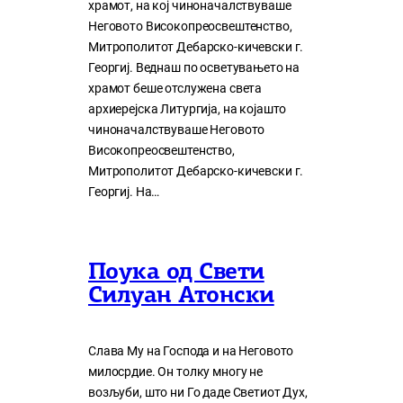
храмот, на кој чиноначалствуваше
Неговото Високопреосвештенство,
Митрополитот Дебарско-кичевски г.
Георгиј. Веднаш по осветувањето на
храмот беше отслужена света
архиерејска Литургија, на којашто
чиноначалствуваше Неговото
Високопреосвештенство,
Митрополитот Дебарско-кичевски г.
Георгиј. На…
Поука од Свети
Силуан Атонски
Слава Му на Господа и на Неговото
милосрдие. Он толку многу нe
возљуби, што ни Го даде Светиот Дух,