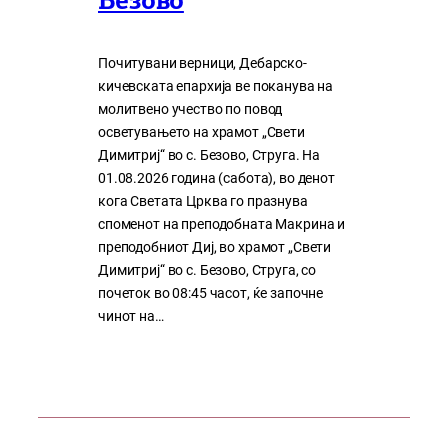
Безово
Почитувани верници, Дебарско-
кичевската епархија ве поканува на
молитвено учество по повод
осветувањето на храмот „Свети
Димитриј“ во с. Безово, Струга. На
01.08.2026 година (сабота), во денот
кога Светата Црква го празнува
споменот на преподобната Макрина и
преподобниот Диј, во храмот „Свети
Димитриј“ во с. Безово, Струга, со
почеток во 08:45 часот, ќе започне
чинот на…