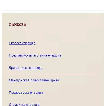
ЛИНКОВИ
Скопска епархија
Преспанско-пелагониска епархија
Брегалничка епархија
Македонска Православна Црква
Повардарска епархија
Струмичка епархија