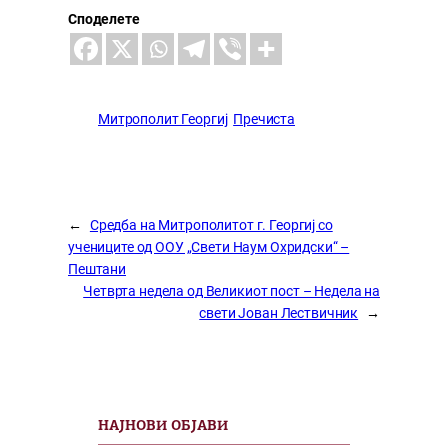
Споделете
Митрополит Георгиј
Пречиста
←
Средба на Митрополитот г. Георгиј со
учениците од ООУ „Свети Наум Охридски“ –
Пештани
Четврта недела од Великиот пост – Недела на
свети Јован Лествичник
→
НАЈНОВИ ОБЈАВИ