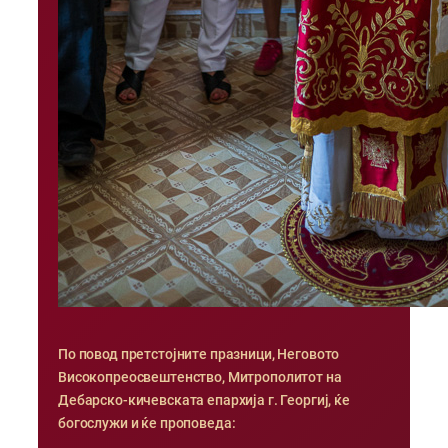
По повод претстојните празници, Неговото
Високопреосвештенство, Митрополитот на
Дебарско-кичевската епархија г. Георгиј, ќе
богослужи и ќе проповеда: