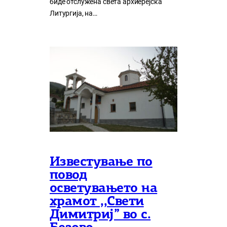
биде отслужена света архиерејска
Литургија, на…
Известување по
повод
осветувањето на
храмот ,,Свети
Димитриј” во с.