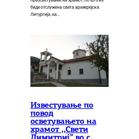
преосветување на храмот, по што ќе
биде отслужена света архиерејска
Литургија, на…
Известување по
повод
осветувањето на
храмот ,,Свети
Димитриј” во с.