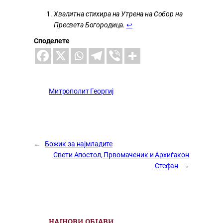
Хвалитна стихира на Утрена на Собор на
Пресвета Богородица.
↩︎
Споделете
Митрополит Георгиј
←
Божик за најмладите
Свети Апостол, Првомаченик и Архиѓакон
Стефан
→
НАЈНОВИ ОБЈАВИ