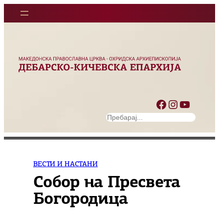
Оди
на
содржината
Facebook
Instagram
YouTube
S
e
a
r
c
ВЕСТИ И НАСТАНИ
h
Собор на Пресвета
Богородица