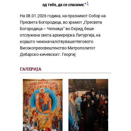
1
од тебе, да се спасиме.“
На 08.01.2026 година, на празникот Собор на
Пресвета Богородица, во храмот „Пресвета
Богородица – Челница“ во Охрид, беше
отслужена света архиерејска Литургија, на
којашто чиноначалствуваше Неговото
Високопреосвештенство Митрополитот
Дебарско-кичевски г. Георгиј