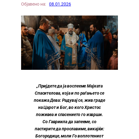
Објавено на:
08.01.2026
„Пријдете да ја воспееме Мајката
Спасителова, која и по раѓањето се
покажа Дева: Радувај се, жив граде
на Царот и Бог, во кого Христос
поживеа и спасението го изврши.
Со Гавриила да запееме, со
пастирите да прославиме, викајќи:
Богородице, моли Го воплотениот