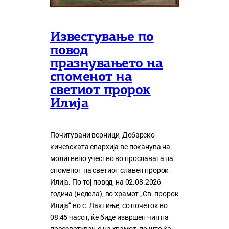
Известување по
повод
празнувањето на
споменот на
светиот пророк
Илија
Почитувани верници, Дебарско-
кичевската епархија ве поканува на
молитвено учество во прославата на
споменот на светиот славен пророк
Илија. По тој повод, на 02.08.2026
година (недела), во храмот „Св. пророк
Илија“ во с. Лактиње, со почеток во
08:45 часот, ќе биде извршен чин на