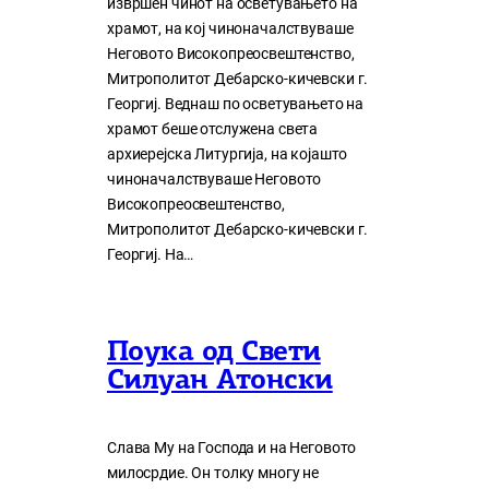
извршен чинот на осветувањето на
храмот, на кој чиноначалствуваше
Неговото Високопреосвештенство,
Митрополитот Дебарско-кичевски г.
Георгиј. Веднаш по осветувањето на
храмот беше отслужена света
архиерејска Литургија, на којашто
чиноначалствуваше Неговото
Високопреосвештенство,
Митрополитот Дебарско-кичевски г.
Георгиј. На…
Поука од Свети
Силуан Атонски
Слава Му на Господа и на Неговото
милосрдие. Он толку многу нe