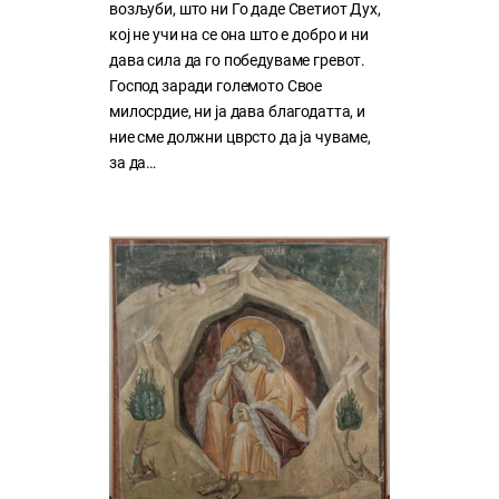
возљуби, што ни Го даде Светиот Дух,
кој нe учи на сe она што е добро и ни
дава сила да го победуваме гревот.
Господ заради големото Свое
милосрдие, ни ја дава благодатта, и
ние сме должни цврсто да ја чуваме,
за да…