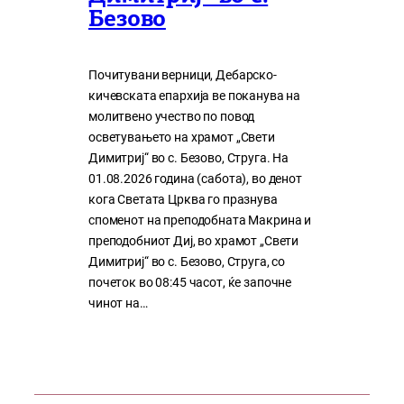
Безово
Почитувани верници, Дебарско-
кичевската епархија ве поканува на
молитвено учество по повод
осветувањето на храмот „Свети
Димитриј“ во с. Безово, Струга. На
01.08.2026 година (сабота), во денот
кога Светата Црква го празнува
споменот на преподобната Макрина и
преподобниот Диј, во храмот „Свети
Димитриј“ во с. Безово, Струга, со
почеток во 08:45 часот, ќе започне
чинот на…