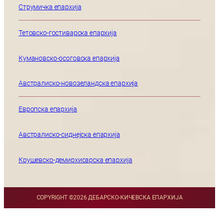
Струмичка епархија
Тетовско-гостиварска епархија
Кумановско-осоговска епархија
Австралиско-новозеландска епархија
Европска епархија
Австралиско-сиднејска епархија
Крушевско-демирхисарска епархија
COPYRIGHT ©
2026 ДЕБАРСКО-КИЧЕВСКА ЕПАРХИЈА