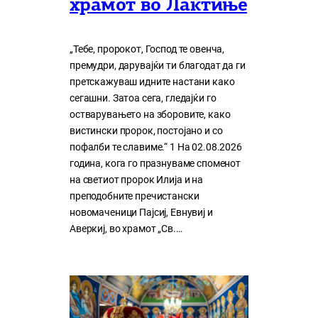
храмот во Лактиње
„Тебе, пророкот, Господ те овенча,
премудри, дарувајќи ти благодат да ги
претскажуваш идните настани како
сегашни. Затоа сега, гледајќи го
остварувањето на зборовите, како
вистински пророк, постојано и со
пофалби те славиме.“ 1 На 02.08.2026
година, кога го празнуваме споменот
на светиот пророк Илија и на
преподобните пречистански
новомаченици Пајсиј, Евнувиј и
Аверкиј, во храмот „Св.…