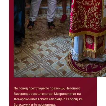
По повод претстојните празници, Неговото
Високопреосвештенство, Митрополитот на
Дебарско-кичевската епархија г. Георгиј, ќе
богослужи и ќе проповеда: