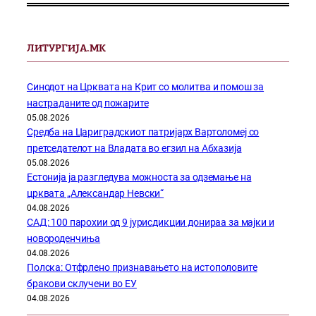
ЛИТУРГИЈА.МК
Синодот на Црквата на Крит со молитва и помош за
настраданите од пожарите
05.08.2026
Средба на Цариградскиот патријарх Вартоломеј со
претседателот на Владата во егзил на Абхазија
05.08.2026
Естонија ја разгледува можноста за одземање на
црквата „Александар Невски“
04.08.2026
САД: 100 парохии од 9 јурисдикции донираа за мајки и
новороденчиња
04.08.2026
Полска: Отфрлено признавањето на истополовите
бракови склучени во ЕУ
04.08.2026