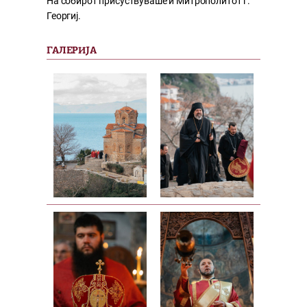
На собирот присуствуваше и Митрополитот г.
Георгиј.