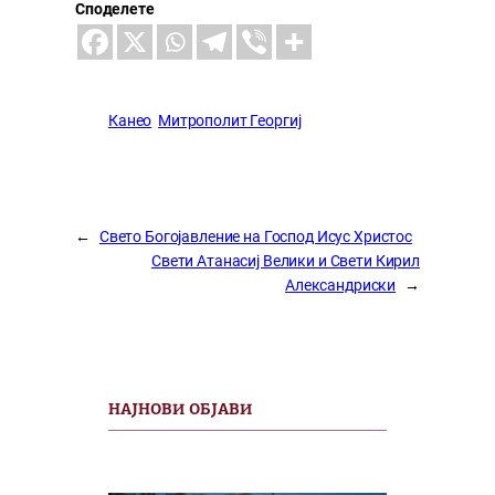
Споделете
Канео
Митрополит Георгиј
←
Свето Богојавление на Господ Исус Христос
Свети Атанасиј Велики и Свети Кирил
Александриски
→
НАЈНОВИ ОБЈАВИ