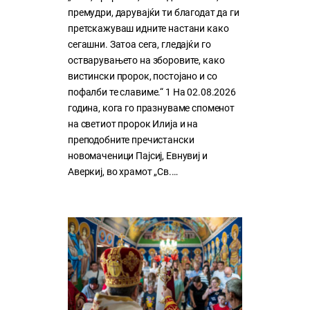
премудри, дарувајќи ти благодат да ги
претскажуваш идните настани како
сегашни. Затоа сега, гледајќи го
остварувањето на зборовите, како
вистински пророк, постојано и со
пофалби те славиме.“ 1 На 02.08.2026
година, кога го празнуваме споменот
на светиот пророк Илија и на
преподобните пречистански
новомаченици Пајсиј, Евнувиј и
Аверкиј, во храмот „Св.…