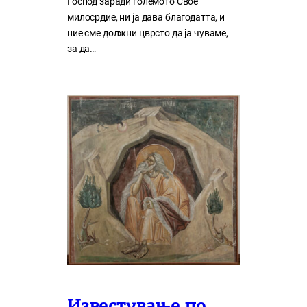
Господ заради големото Свое
милосрдие, ни ја дава благодатта, и
ние сме должни цврсто да ја чуваме,
за да…
Известување по