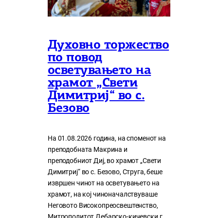
Духовно торжество
по повод
осветувањето на
храмот „Свети
Димитриј“ во с.
Безово
На 01.08.2026 година, на споменот на
преподобната Макрина и
преподобниот Диј, во храмот „Свети
Димитриј“ во с. Безово, Струга, беше
извршен чинот на осветувањето на
храмот, на кој чиноначалствуваше
Неговото Високопреосвештенство,
Митрополитот Дебарско-кичевски г.