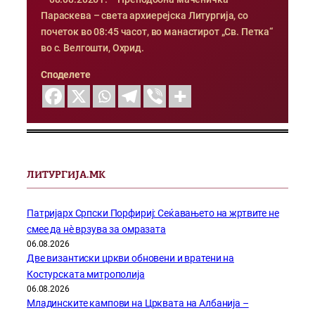
Параскева – света архиерејска Литургија, со
почеток во 08:45 часот, во манастирот „Св. Петка“
во с. Велгошти, Охрид.
Споделете
ЛИТУРГИЈА.МК
Патријарх Српски Порфириј: Сеќавањето на жртвите не
смее да нѐ врзува за омразата
06.08.2026
Две византиски цркви обновени и вратени на
Костурската митрополија
06.08.2026
Младинските кампови на Црквата на Албанија –