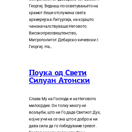
Георгиј. Веднаш по осветувањето на
храмот беше отслужена света
архиерејска Литургија, на којашто
чиноначалствуваше Неговото
Високопреосвештенство,
Митрополитот Дебарско-кичевски г.
Георгиј. На…
Поука од Свети
Силуан Атонски
Слава Му на Господа и на Неговото
милосрдие. Он толку многу нe
возљуби, што ни Го даде Светиот Дух,
кој нe учи на сe она што е добро и ни
дава сила да го победуваме гревот.