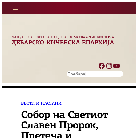
Оди
на
содржината
Facebook
Instagram
YouTube
S
e
a
r
c
ВЕСТИ И НАСТАНИ
h
Собор на Светиот
Славен Пророк,
Претеча и