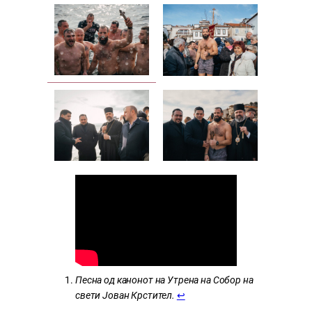
Песна од канонот на Утрена на Собор на
свети Јован Крстител.
↩︎