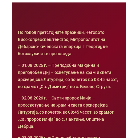
По повод претстојните празници, Неговото
Високопреосвештенство, Митрополитот на
Дебарско-кичевската епархија г. Георгиј, ќе
богослужи и ќе проповеда:
– 01.08.2026 г. – Преподобна Макрина и
преподобен Диј – осветување на храм и света
архиерејска Литургија, со почеток во 08:45 часот,
во храмот „Св. Димитриј“ во с. Безово, Струга.
– 02.08.2026 г. – Свети пророк Илија –
преосветување на храм и света архиерејска
Литургија, со почеток во 08:45 часот, во храмот
„Св. пророк Илија“ во с. Лактиње, Општина
Дебрца.
– 08.08.2026 г. – Преподобна маченичка