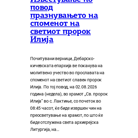
повод
празнувањето на
споменот на
светиот пророк
Илија
Почитувани верници, Дебарско-
кичевската епархија ве поканува на
молитвено учество во прославата на
споменот на светиот славен пророк
Илија. По тој повод, на 02.08.2026
година (недела), во храмот „Св. пророк
Илија“ во с. Лактиње, со почеток во
08:45 часот, ќе биде извршен чин на
преосветување на храмот, по што ќе
биде отслужена света архиерејска
Литургија, на…