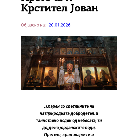
Крстител Јован
Објавено на:
20.01.2026
„Озарен со светлините на
натприродната добродетел, и
таинствено воден од небесата, ти
дојде на јорданските води,
Претечо, крштавајќи ги и