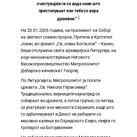
очистувајќи ги со вода оние што
пристапуваат кон тебе со вера
1
душевна.“
На 20.01.2026 година, на празникот на Собор
на светиот славен пророк, Претеча и Крстител
Јован, во храмот ,,Св.Јован Богослов” – Канео,
беше отслужена света архиерејска Литургија, на
која чиноначалствуваше Неговото
Високопреосвештенство Митрополитот
Дебарско-кичевски г.Георгиј.
По Литургијата, Митрополитот ја посети
црквата ,,Св. Никола Геракомија”.
Традиционално, верниците најнапред се
собираат во црквата, а потоа групно, со литија,
се упатуваат кон месноста Сараиште, каде што
го одбележуваат и Денот на рибарите со
масовно капење во Охридското Езеро, пеејќи го
тропарот на Богојавление.