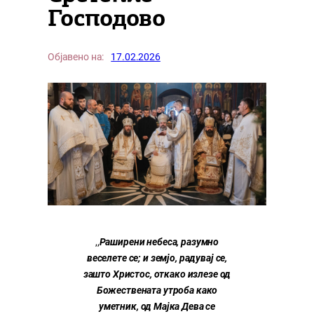
Господово
Објавено на:
17.02.2026
,,
Раширени небеса, разумно
веселете се; и земјо, радувај се,
зашто Христос, откако излезе од
Божествената утроба како
уметник, од Мајка Дева се