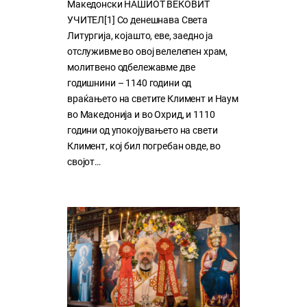
Македонски НАШИОТ ВЕКОВИТ
УЧИТЕЛ[1] Со денешнава Света
Литургија, којашто, еве, заедно ја
отслуживме во овој велелепен храм,
молитвено одбележавме две
годишнини – 1140 години од
враќањето на светите Климент и Наум
во Македонија и во Охрид, и 1110
години од упокојувањето на свети
Климент, кој бил погребан овде, во
својот…