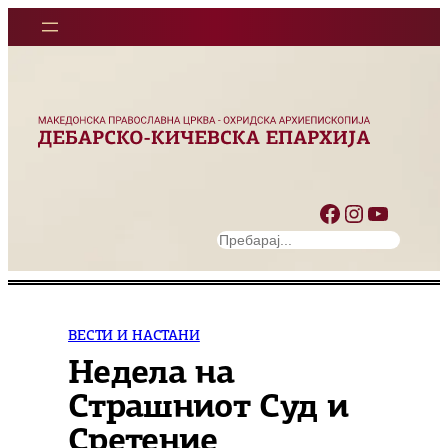
Оди
на
содржината
Facebook
Instagram
YouTube
S
e
a
r
c
ВЕСТИ И НАСТАНИ
h
Недела на
Страшниот Суд и
Сретение