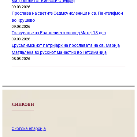
митрополитот Киевски Онуфриј
09.08.2026
Прослава на светите Седмочисленици и св. Пантелејмон
во Крушево
09.08.2026
Толкување на Евангелието според Матеј, 13 дел
09.08.2026
Ерусалимскиот патријарх на прославата на св. Марија
Магдалена во рускиот манастир во Гетсиманија
08.08.2026
ЛИНКОВИ
Скопска епархија