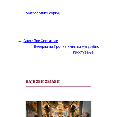
Митрополит Георгиј
←
Свети Три Светители
Вечерна на Прочка и чин на меѓусебно
простување
→
НАЈНОВИ ОБЈАВИ