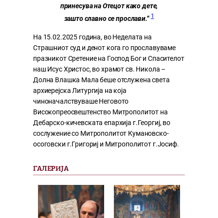
принесува на Отецот како дете,
1
зашто славно се прослави.“
На 15.02.2025 година, во Неделата на
Страшниот суд и денот кога го прославуваме
празникот Сретение на Господ Бог и Спасителот
наш Исус Христос, во храмот св. Никола –
Долна Влашка Мала беше отслужена света
архиерејска Литургија на која
чиноначалствуваше Неговото
Високопреосвештенство Митрополитот на
Дебарско-кичевската епархија г.Георгиј, во
сослужение со Митрополитот Кумановско-
осоговски г.Григориј и Митрополитот г.Јосиф.