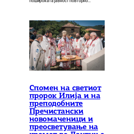
пошироката јавност повторно…
Спомен на светиот
пророк Илија и на
преподобните
Пречистански
новомаченици и
преосветување на