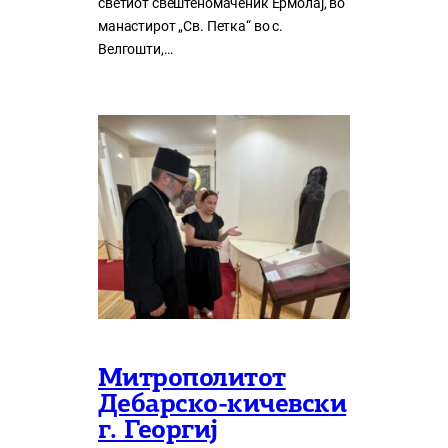
светиот свештеномаченик Ермолај, во
манастирот „Св. Петка“ во с.
Велгошти,…
Митрополитот
Дебарско-кичевски
г. Георгиј