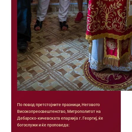
По повод претстојните празници, Неговото
Високопреосвештенство, Митрополитот на
Дебарско-кичевската епархија г. Георгиј, ќе
богослужи и ќе проповеда: