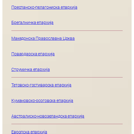
Преспанско-пелагониска епархија
Брегалничка епархија
Македонска Православна Црква
Повардарска епархија
Струмичка епархија
Тетовско-гостиварска епархија
Кумановско-осоговска епархија
Австралиско-новозеландска епархија
Европска епархија