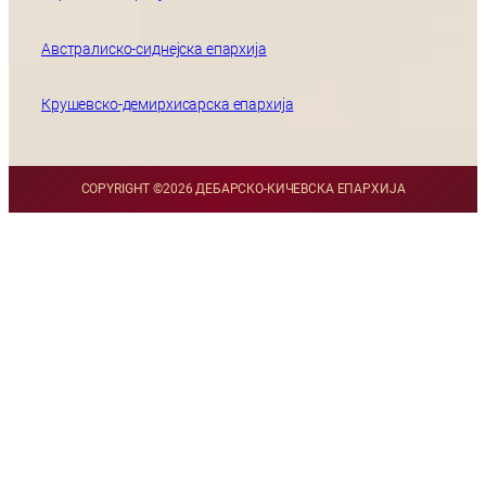
Австралиско-сиднејска епархија
Крушевско-демирхисарска епархија
COPYRIGHT ©
2026 ДЕБАРСКО-КИЧЕВСКА ЕПАРХИЈА