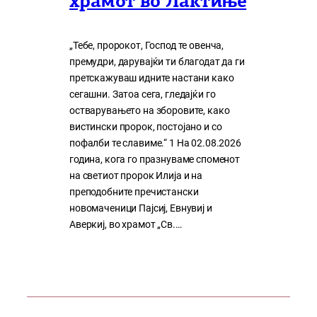
храмот во Лактиње
„Тебе, пророкот, Господ те овенча,
премудри, дарувајќи ти благодат да ги
претскажуваш идните настани како
сегашни. Затоа сега, гледајќи го
остварувањето на зборовите, како
вистински пророк, постојано и со
пофалби те славиме.“ 1 На 02.08.2026
година, кога го празнуваме споменот
на светиот пророк Илија и на
преподобните пречистански
новомаченици Пајсиј, Евнувиј и
Аверкиј, во храмот „Св.…