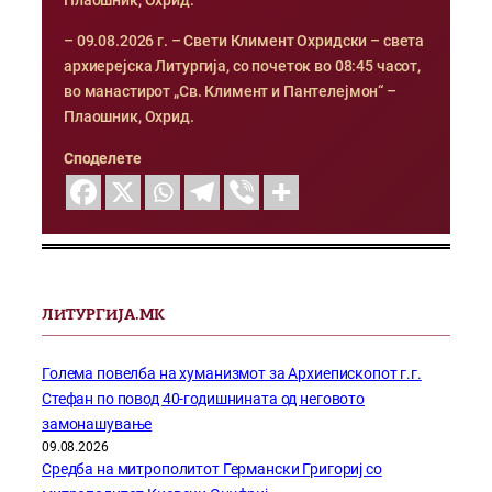
Плаошник, Охрид.
– 09.08.2026 г. – Свети Климент Охридски – света
архиерејска Литургија, со почеток во 08:45 часот,
во манастирот „Св. Климент и Пантелејмон“ –
Плаошник, Охрид.
Споделете
ЛИТУРГИЈА.МК
Голема повелба на хуманизмот за Архиепископот г.г.
Стефан по повод 40-годишнината од неговото
замонашување
09.08.2026
Средба на митрополитот Германски Григориј со