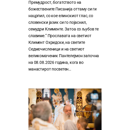
Премудрост, богатството на
божествените Писанија оттаму си ги
нацрпил, со кое елинскиот глас, со
словенски јазик си го појаснил,
семудри Клименте. Затоа со љубов те
славиме.“ Прославата на светиот
Климент Охридски, на светите
Седмочисленици и на светиот
великомаченик Пантелејмон започна
на 08.08.2026 година, кога во
манастирот посветен…