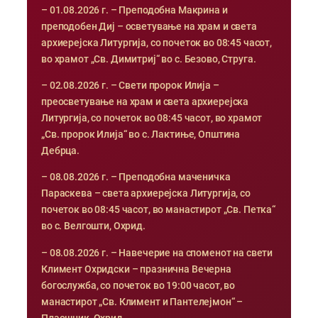
– 01.08.2026 г. – Преподобна Макрина и
преподобен Диј – осветување на храм и света
архиерејска Литургија, со почеток во 08:45 часот,
во храмот „Св. Димитриј“ во с. Безово, Струга.
– 02.08.2026 г. – Свети пророк Илија –
преосветување на храм и света архиерејска
Литургија, со почеток во 08:45 часот, во храмот
„Св. пророк Илија“ во с. Лактиње, Општина
Дебрца.
– 08.08.2026 г. – Преподобна маченичка
Параскева – света архиерејска Литургија, со
почеток во 08:45 часот, во манастирот „Св. Петка“
во с. Велгошти, Охрид.
– 08.08.2026 г. – Навечерие на споменот на свети
Климент Охридски – празнична Вечерна
богослужба, со почеток во 19:00 часот, во
манастирот „Св. Климент и Пантелејмон“ –