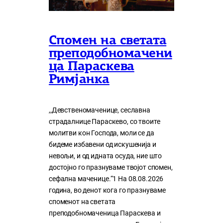
Спомен на светата
преподобномачени
ца Параскева
Римјанка
,,Девственомаченице, сеславна
страдалнице Параскево, со твоите
молитви кон Господа, моли се да
бидеме избавени од искушенија и
невољи, и од идната осуда, ние што
достојно го празнуваме твојот спомен,
сефална маченице.“1 На 08.08.2026
година, во денот кога го празнуваме
споменот на светата
преподобномаченица Параскева и