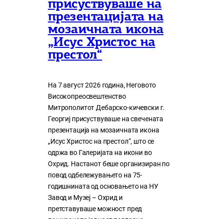
присуствуваше на
презентацијата на
мозаичната икона
„Исус Христос на
престол“
На 7 август 2026 година, Неговото
Високопреосвештенство
Митрополитот Дебарско-кичевски г.
Георгиј присуствуваше на свечената
презентација на мозаичната икона
„Исус Христос на престол“, што се
одржа во Галеријата на икони во
Охрид. Настанот беше организиран по
повод одбележувањето на 75-
годишнината од основањето на НУ
Завод и Музеј – Охрид и
претставуваше можност пред