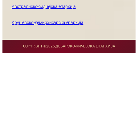
Австралиско-сиднејска епархија
Крушевско-демирхисарска епархија
COPYRIGHT ©
2026 ДЕБАРСКО-КИЧЕВСКА ЕПАРХИЈА