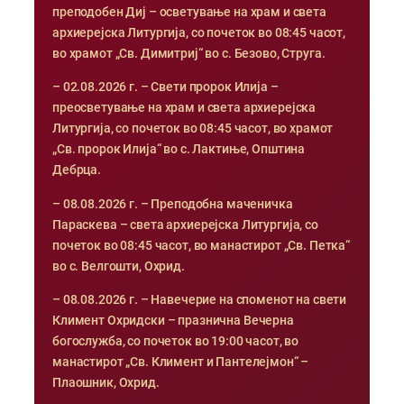
преподобен Диј – осветување на храм и света
архиерејска Литургија, со почеток во 08:45 часот,
во храмот „Св. Димитриј“ во с. Безово, Струга.
– 02.08.2026 г. – Свети пророк Илија –
преосветување на храм и света архиерејска
Литургија, со почеток во 08:45 часот, во храмот
„Св. пророк Илија“ во с. Лактиње, Општина
Дебрца.
– 08.08.2026 г. – Преподобна маченичка
Параскева – света архиерејска Литургија, со
почеток во 08:45 часот, во манастирот „Св. Петка“
во с. Велгошти, Охрид.
– 08.08.2026 г. – Навечерие на споменот на свети
Климент Охридски – празнична Вечерна
богослужба, со почеток во 19:00 часот, во
манастирот „Св. Климент и Пантелејмон“ –
Плаошник, Охрид.