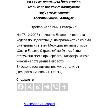
сега со ангелите пред Него стоејќи,
моли се за нас кои го почитуваме
твојот чесен спомен
воскликнувајќи: Алилуја!”
(тропар на св.вмч. Екатерина)
На 07.12.2025 година, во Дваесет и шестата
недела по Педесетница, на празникот на св.вмч
Екатерина и св.вмч. Меркуриј, во манастирот
,,Свети Еразмо Охридски” во Охрид, беше
отслужена света архиерејска Литургија на која
чиноначалствуваше Неговото
Високопреосвештенство, Митрополитот
Дебарско-кичевски г. Георгиј.
Споделете
Митрополит Георгиј