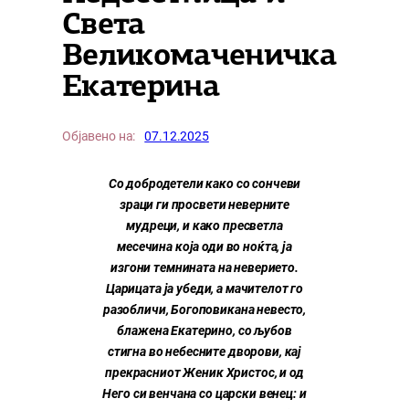
Света
Великомаченичка
Екатерина
Објавено на:
07.12.2025
Со добродетели како со сончеви
зраци ги просвети неверните
мудреци, и како пресветла
месечина која оди во ноќта, ја
изгони темнината на неверието.
Царицата ја убеди, а мачителот го
разобличи, Богоповикана невесто,
блажена Екатерино, со љубов
стигна во небесните дворови, кај
прекрасниот Женик Христос, и од
Него си венчана со царски венец: и