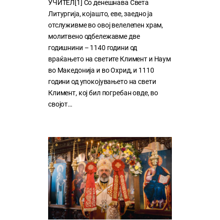
УЧИТЕЛ[1] Со денешнава Света
Литургија, којашто, еве, заедно ја
отслуживме во овој велелепен храм,
молитвено одбележавме две
годишнини – 1140 години од
враќањето на светите Климент и Наум
во Македонија и во Охрид, и 1110
години од упокојувањето на свети
Климент, кој бил погребан овде, во
својот…