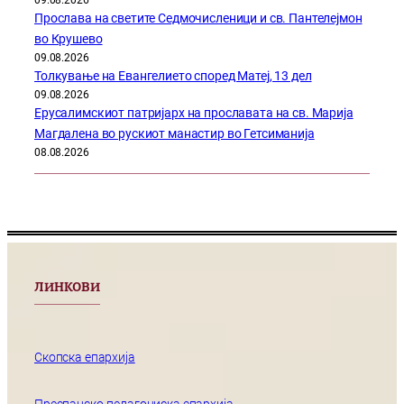
Прослава на светите Седмочисленици и св. Пантелејмон
во Крушево
09.08.2026
Толкување на Евангелието според Матеј, 13 дел
09.08.2026
Ерусалимскиот патријарх на прославата на св. Марија
Магдалена во рускиот манастир во Гетсиманија
08.08.2026
ЛИНКОВИ
Скопска епархија