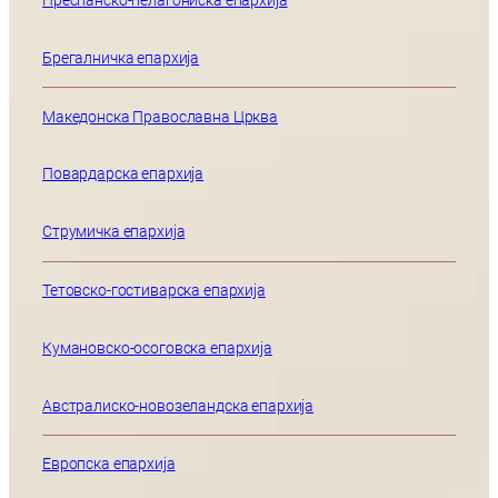
Преспанско-пелагониска епархија
Брегалничка епархија
Македонска Православна Црква
Повардарска епархија
Струмичка епархија
Тетовско-гостиварска епархија
Кумановско-осоговска епархија
Австралиско-новозеландска епархија
Европска епархија