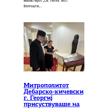
манастирот „Св. Петка“ во с.
Велгошти,…
Митрополитот
Дебарско-кичевски
г. Георгиј
присуствуваше на