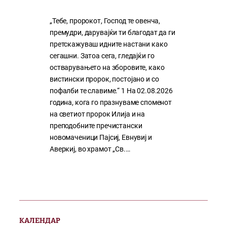
„Тебе, пророкот, Господ те овенча,
премудри, дарувајќи ти благодат да ги
претскажуваш идните настани како
сегашни. Затоа сега, гледајќи го
остварувањето на зборовите, како
вистински пророк, постојано и со
пофалби те славиме.“ 1 На 02.08.2026
година, кога го празнуваме споменот
на светиот пророк Илија и на
преподобните пречистански
новомаченици Пајсиј, Евнувиј и
Аверкиј, во храмот „Св.…
КАЛЕНДАР