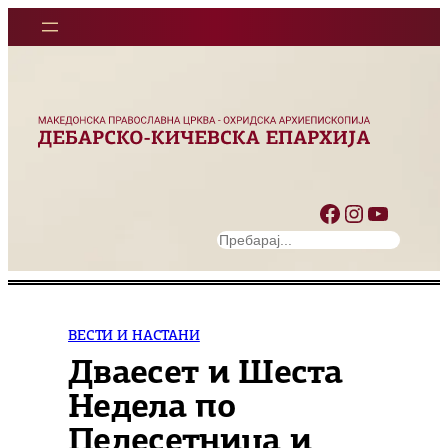
Оди
на
содржината
Facebook
Instagram
YouTube
S
e
a
r
c
ВЕСТИ И НАСТАНИ
h
Дваесет и Шеста
Недела по
Педесетница и