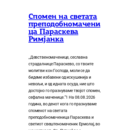
Спомен на светата
преподобномачени
ца Параскева
Римјанка
,,Девственомаченице, сеславна
страдалнице Параскево, со твоите
молитви кон Господа, моли се да
бидеме избавени од искушенија и
невољи, и од идната осуда, ние што
достојно го празнуваме твојот спомен,
сефална маченице.“1 На 08.08.2026
година, во денот кога го празнуваме
споменот на светата
преподобномаченица Параскева и
светиот свештеномаченик Ермолај, во