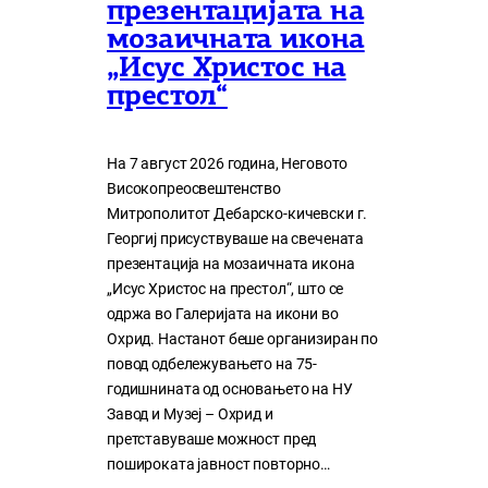
презентацијата на
мозаичната икона
„Исус Христос на
престол“
На 7 август 2026 година, Неговото
Високопреосвештенство
Митрополитот Дебарско-кичевски г.
Георгиј присуствуваше на свечената
презентација на мозаичната икона
„Исус Христос на престол“, што се
одржа во Галеријата на икони во
Охрид. Настанот беше организиран по
повод одбележувањето на 75-
годишнината од основањето на НУ
Завод и Музеј – Охрид и
претставуваше можност пред
пошироката јавност повторно…