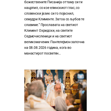
божествените Писанија оттаму си ги
нацрпил, со кое елинскиот глас, со
словенски јазик си го појаснил,
семудри Клименте. Затоа со љубов те
славиме.“ Прославата на светиот
Климент Охридски, на светите
Седмочисленици и на светиот
великомаченик Пантелејмон започна
на 08.08.2026 година, кога во
манастирот посветен…