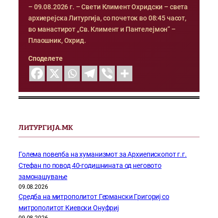
– 09.08.2026 г. – Свети Климент Охридски – света
архиерејска Литургија, со почеток во 08:45 часот,
во манастирот „Св. Климент и Пантелејмон“ –
Плаошник, Охрид.
Споделете
ЛИТУРГИЈА.МК
Голема повелба на хуманизмот за Архиепископот г.г.
Стефан по повод 40-годишнината од неговото
замонашување
09.08.2026
Средба на митрополитот Германски Григориј со
митрополитот Киевски Онуфриј
09.08.2026