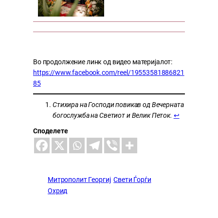
Во продолжение линк од видео материјалот:
https://www.facebook.com/reel/19553581886821
85
Стихира на Господи повикав од Вечерната
богослужба на Светиот и Велик Петок.
↩︎
Споделете
Митрополит Георгиј
Свети Ѓорѓи
Охрид