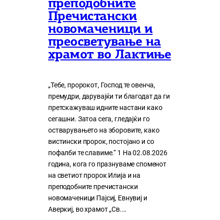
преподобните
Пречистански
новомаченици и
преосветување на
храмот во Лактиње
„Тебе, пророкот, Господ те овенча,
премудри, дарувајќи ти благодат да ги
претскажуваш идните настани како
сегашни. Затоа сега, гледајќи го
остварувањето на зборовите, како
вистински пророк, постојано и со
пофалби те славиме.“ 1 На 02.08.2026
година, кога го празнуваме споменот
на светиот пророк Илија и на
преподобните пречистански
новомаченици Пајсиј, Евнувиј и
Аверкиј, во храмот „Св.…