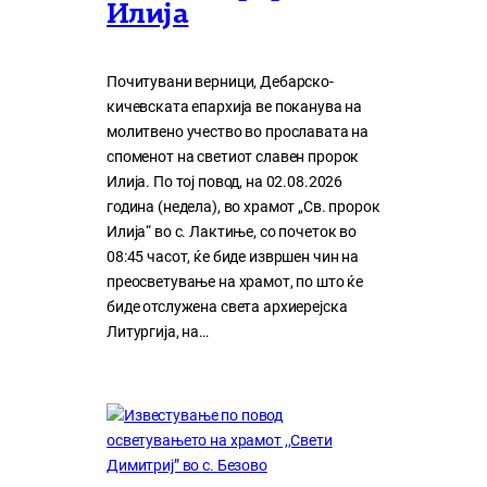
Илија
Почитувани верници, Дебарско-
кичевската епархија ве поканува на
молитвено учество во прославата на
споменот на светиот славен пророк
Илија. По тој повод, на 02.08.2026
година (недела), во храмот „Св. пророк
Илија“ во с. Лактиње, со почеток во
08:45 часот, ќе биде извршен чин на
преосветување на храмот, по што ќе
биде отслужена света архиерејска
Литургија, на…