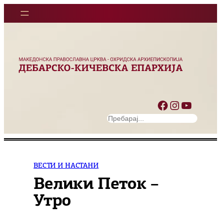
Оди
на
содржината
Facebook
Instagram
YouTube
S
e
a
r
c
ВЕСТИ И НАСТАНИ
h
Велики Петок –
Утро