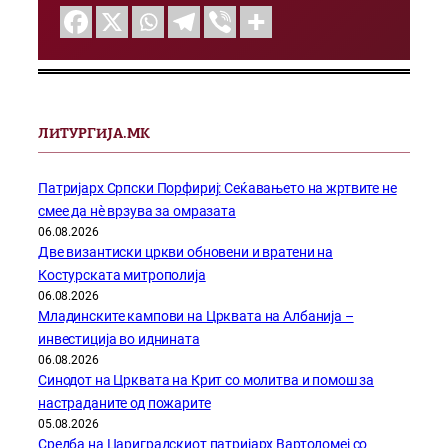
ЛИТУРГИЈА.МК
Патријарх Српски Порфириј: Сеќавањето на жртвите не
смее да нѐ врзува за омразата
06.08.2026
Две византиски цркви обновени и вратени на
Костурската митрополија
06.08.2026
Младинските кампови на Црквата на Албанија –
инвестиција во иднината
06.08.2026
Синодот на Црквата на Крит со молитва и помош за
настраданите од пожарите
05.08.2026
Средба на Цариградскиот патријарх Вартоломеј со