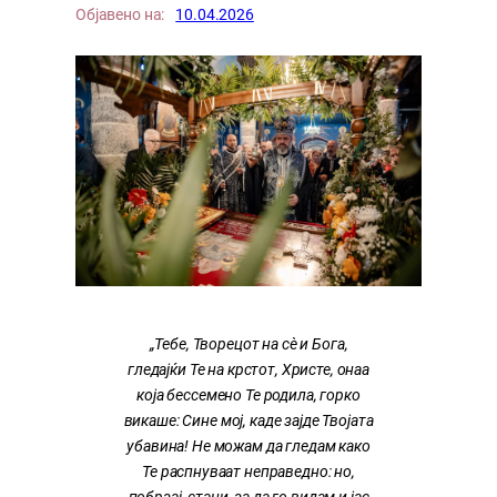
Објавено на:
10.04.2026
„Тебе, Творецот на сѐ и Бога,
гледајќи Те на крстот, Христе, онаа
која бессемено Те родила, горко
викаше: Сине мој, каде зајде Твојата
убавина! Не можам да гледам како
Те распнуваат неправедно: но,