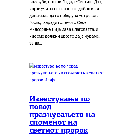
возљуби, што ни Го даде Светиот Дух,
кој нe учи на сe она што е добро и ни
дава сила да го победуваме гревот.
Господ заради големото Свое
милосрдие, ни ја дава благодатта, и
ние сме должни цврсто да ја чуваме,
за да…
Известување по
повод
празнувањето на
споменот на
светиот пророк