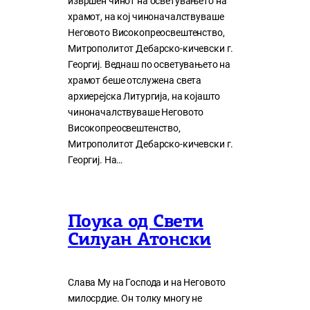
извршен чинот на осветувањето на
храмот, на кој чиноначалствуваше
Неговото Високопреосвештенство,
Митрополитот Дебарско-кичевски г.
Георгиј. Веднаш по осветувањето на
храмот беше отслужена света
архиерејска Литургија, на којашто
чиноначалствуваше Неговото
Високопреосвештенство,
Митрополитот Дебарско-кичевски г.
Георгиј. На…
Поука од Свети
Силуан Атонски
Слава Му на Господа и на Неговото
милосрдие. Он толку многу нe