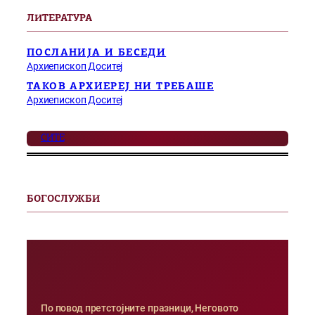
ЛИТЕРАТУРА
ПОСЛАНИЈА И БЕСЕДИ
Архиепископ Доситеј
ТАКОВ АРХИЕРЕЈ НИ ТРЕБАШЕ
Архиепископ Доситеј
СИТЕ
БОГОСЛУЖБИ
По повод претстојните празници, Неговото