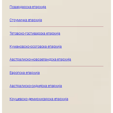
Повардарска епархија
Струмичка епархија
Тетовско-гостиварска епархија
Кумановско-осоговска епархија
Австралиско-новозеландска епархија
Европска епархија
Австралиско-сиднејска епархија
Крушевско-демирхисарска епархија