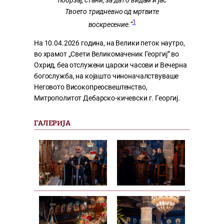
побрзај, стани, за да го видам и јас
Твоето тридневно од мртвите
1
воскресение.“
На 10.04.2026 година, на Велики петок наутро,
во храмот „Свети Великомаченик Георгиј” во
Охрид, беа отслужени царски часови и Вечерна
богослужба, на којашто чиноначалствуваше
Неговото Високопреосвештенство,
Митрополитот Дебарско-кичевски г. Георгиј.