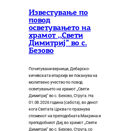
Известување по
повод
осветувањето на
храмот ,,Свети
Димитриј” во с.
Безово
Почитувани верници, Дебарско-
кичевската епархија ве поканува на
молитвено учество по повод
осветувањето на храмот „Свети
Димитриј“ во с. Безово, Струга. На
01.08.2026 година (сабота), во денот
кога Светата Црква го празнува
споменот на преподобната Макрина и
преподобниот Диј, во храмот „Свети
Димитриј“ во с. Безово, Струга, со