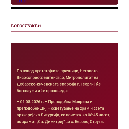
СИТЕ
БОГОСЛУЖБИ
По повод претстојните празници, Неговото
Високопреосвештенство, Митрополитот на
Дебарско-кичевската епархија г. Георгиј, ќе
богослужи и ќе проповеда:
– 01.08.2026 г. – Преподобна Макрина и
преподобен Диј – осветување на храм и света
архиерејска Литургија, со почеток во 08:45 часот,
во храмот „Св. Димитриј“ во с. Безово, Струга.