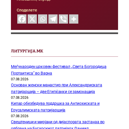
Споделете
ЛИТУРГИЈА.МК
Меѓународен црковен фестивал „Света Богородица
Портаитиса“ во Варна
07.08.2026
Основан женски манастир при Александриската
патријаршија – две Египќанки се замонашија
07.08.2026
Кипар обезбедува поддршка за Антиохиската и
Ерусалимската патријаршија
07.08.2026
Свештеници и мирјани од дијаспората застанаа во
одбрана на Бугарскиот патријарх Даниил