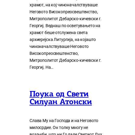
храмот, на кој чиноначалствуваше
Неговото Високопреосвештенство,
Митрополитот Дебарско-кичевски г.
Георгиј. Веднаш по осветувањето на
храмот беше отслужена света
архиерејска Литургија, на којашто
чиноначалствуваше Неговото
Високопреосвештенство,
Митрополитот Дебарско-кичевски г.
Георгиј. На…
Поука од Свети
Силуан Атонски
Слава Му на Господа и на Неговото
милосрдие. Он толку многу нe
возљуби, што ни Го даде Светиот Дух,