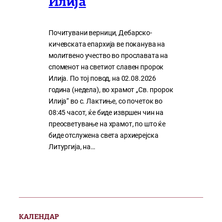
Илија
Почитувани верници, Дебарско-
кичевската епархија ве поканува на
молитвено учество во прославата на
споменот на светиот славен пророк
Илија. По тој повод, на 02.08.2026
година (недела), во храмот „Св. пророк
Илија“ во с. Лактиње, со почеток во
08:45 часот, ќе биде извршен чин на
преосветување на храмот, по што ќе
биде отслужена света архиерејска
Литургија, на…
КАЛЕНДАР