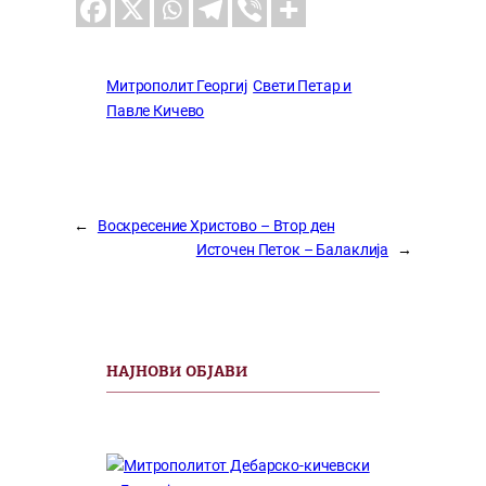
Митрополит Георгиј
Свети Петар и
Павле Кичево
←
Воскресение Христово – Втор ден
Источен Петок – Балаклија
→
НАЈНОВИ ОБЈАВИ