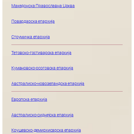
Македонска Православна Црква
Повардарска епархија
Струмичка епархија
Тетовско-гостиварска епархија
Кумановско-осоговска епархија
Австралиско-новозеландска епархија
Европска епархија
Австралиско-сиднејска епархија
Крушевско-демирхисарска епархија