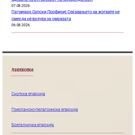
07.08.2026
Патријарх Српски Порфириј: Сеќавањето на жртвите не
смее да нѐ врзува за омразата
06.08.2026
ЛИНКОВИ
Скопска епархија
Преспанско-пелагониска епархија
Брегалничка епархија