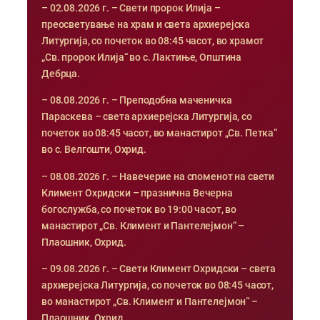
– 02.08.2026 г. – Свети пророк Илија –
преосветување на храм и света архиерејска
Литургија, со почеток во 08:45 часот, во храмот
„Св. пророк Илија“ во с. Лактиње, Општина
Дебрца.
– 08.08.2026 г. – Преподобна маченичка
Параскева – света архиерејска Литургија, со
почеток во 08:45 часот, во манастирот „Св. Петка“
во с. Велгошти, Охрид.
– 08.08.2026 г. – Навечерие на споменот на свети
Климент Охридски – празнична Вечерна
богослужба, со почеток во 19:00 часот, во
манастирот „Св. Климент и Пантелејмон“ –
Плаошник, Охрид.
– 09.08.2026 г. – Свети Климент Охридски – света
архиерејска Литургија, со почеток во 08:45 часот,
во манастирот „Св. Климент и Пантелејмон“ –
Плаошник, Охрид.