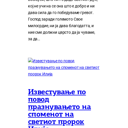
кој нe учи на сe она што е добро и ни
дава сила да го победуваме гревот.
Господ заради големото Свое
милосрдие, ни ја дава благодатта, и
ние сме должни цврсто да ја чуваме,
за да…
Известување по
повод
празнувањето на
споменот на
светиот пророк