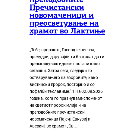
преподобните
Пречистански
новомаченици и
преосветување на
храмот во Лактиње
„Тебе, пророкот, Господ те овенча,
премудри, дарувајќи ти благодат да ги
претскажуваш идните настани како
сегашни. Затоа сега, гледајќи го
остварувањето на зборовите, како
вистински пророк, постојано и со
пофалби те славиме.“ 1 На 02.08.2026
година, кога го празнуваме споменот
на светиот пророк Илија и на
преподобните пречистански
новомаченици Пајсиј, Евнувиј и
Аверкиј, во храмот „Св.…