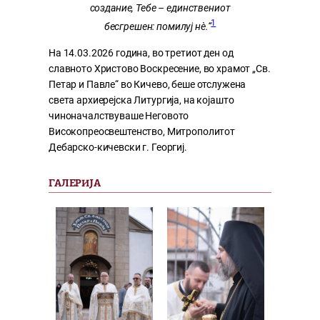
создание, Тебе – единствениот
1
бесгрешен: помилуј нѐ.“
На 14.03.2026 година, во третиот ден од
славното Христово Воскресение, во храмот „Св.
Петар и Павле“ во Кичево, беше отслужена
света архиерејска Литургија, на којашто
чиноначалствуваше Неговото
Високопреосвештенство, Митрополитот
Дебарско-кичевски г. Георгиј.