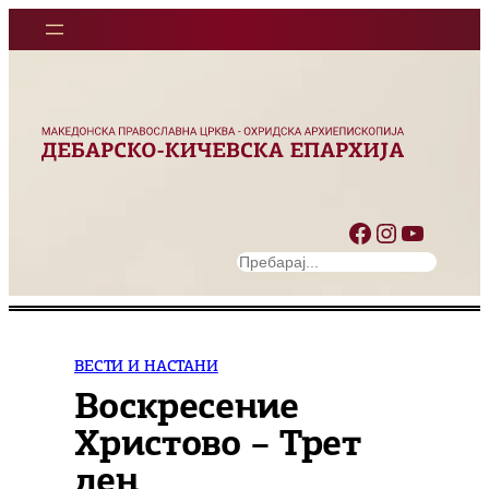
Оди
на
содржината
Facebook
Instagram
YouTube
S
e
a
r
c
ВЕСТИ И НАСТАНИ
h
Воскресение
Христово – Трет
ден