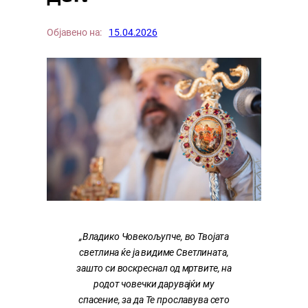
Објавено на:
15.04.2026
„Владико Човекољупче, во Твојата
светлина ќе ја видиме Светлината,
зашто си воскреснал од мртвите, на
родот човечки дарувајќи му
спасение, за да Те прославува сето