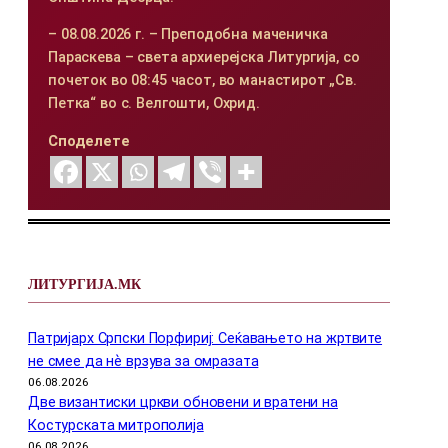
– 08.08.2026 г. – Преподобна маченичка
Параскева – света архиерејска Литургија, со
почеток во 08:45 часот, во манастирот „Св.
Петка“ во с. Велгошти, Охрид.
Споделете
ЛИТУРГИЈА.МК
Патријарх Српски Порфириј: Сеќавањето на жртвите
не смее да нѐ врзува за омразата
06.08.2026
Две византиски цркви обновени и вратени на
Костурската митрополија
06.08.2026