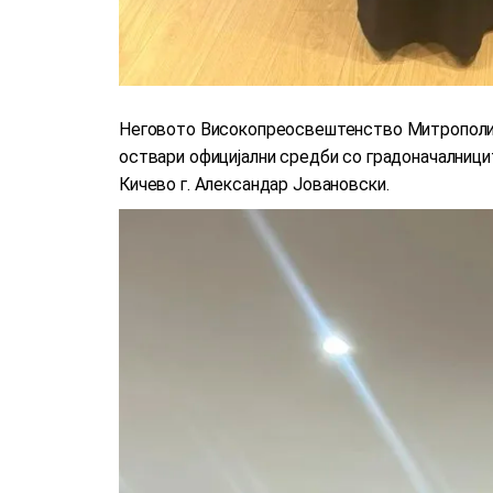
Неговото Високопреосвештенство Митрополитот
оствари официјални средби со градоначалници
Кичево г. Александар Јовановски.