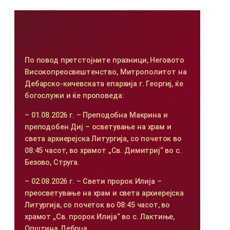
По повод претстојните празници, Неговото
Високопреосвештенство, Митрополитот на
Дебарско-кичевската епархија г. Георгиј, ќе
богослужи и ќе проповеда:
– 01.08.2026 г. – Преподобна Макрина и
преподобен Диј – осветување на храм и
света архиерејска Литургија, со почеток во
08:45 часот, во храмот „Св. Димитриј“ во с.
Безово, Струга.
– 02.08.2026 г. – Свети пророк Илија –
преосветување на храм и света архиерејска
Литургија, со почеток во 08:45 часот, во
храмот „Св. пророк Илија“ во с. Лактиње,
Општина Дебрца.