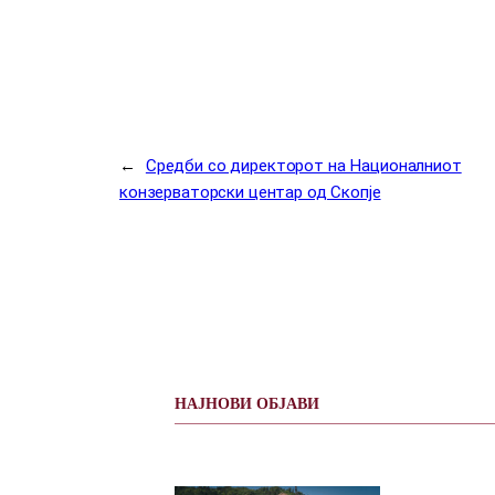
←
Средби со директорот на Националниот
конзерваторски центар од Скопје
НАЈНОВИ ОБЈАВИ