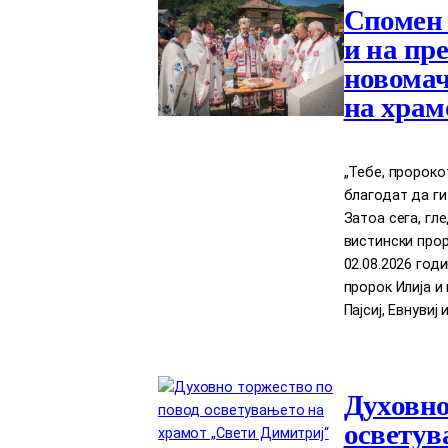
Спомен 
и на пр
новомач
на храм
„Тебе, пророко
благодат да ги
Затоа сега, гл
вистински прор
02.08.2026 год
пророк Илија 
Пајсиј, Евнувиј 
Духовно
осветув