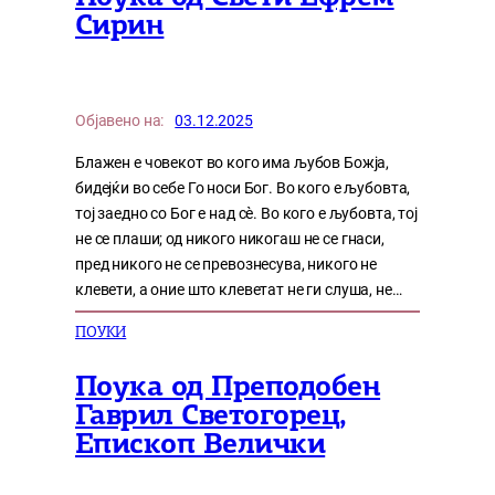
Сирин
Објавено на:
03.12.2025
Блажен е човекот во кого има љубов Божја,
бидејќи во себе Го носи Бог. Во кого е љубовта,
тој заедно со Бог е над сè. Во кого е љубовта, тој
не се плаши; од никого никогаш не се гнаси,
пред никого не се превознесува, никого не
клевети, а оние што клеветат не ги слуша, не…
ПОУКИ
Поука од Преподобен
Гаврил Светогорец,
Епископ Велички