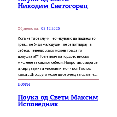
Никодим Светогорец
Објавено на:
03.12.2025
Кога ќе ти се случи неочекувано да паднеш во
грев…, не биди малодушен, не се потпирај на
себеси, не вели: „како можев тоа да го
допуштам!?“ Тоа е плач на гордото високо
мислење за самиот себеси. Напротив, смири се
и, свртувајќи ги мисловните очи кон Господ,
кажи: „Што друго може да се очекува од мене,…
ПОУКИ
Поука од Свети Максим
Исповедник