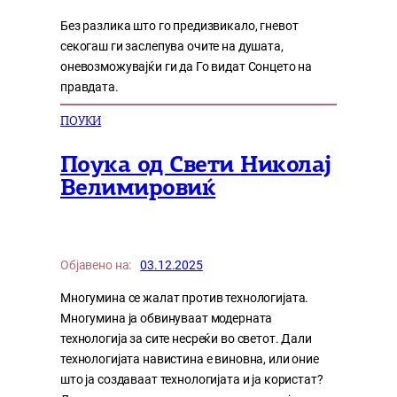
Без разлика што го предизвикало, гневот
секогаш ги заслепува очите на душата,
оневозможувајќи ги да Го видат Сонцето на
правдата.
ПОУКИ
Поука од Свети Николај
Велимировиќ
Објавено на:
03.12.2025
Многумина се жалат против технологијата.
Многумина ја обвинуваат модерната
технологија за сите несреќи во светот. Дали
технологијата навистина е виновна, или оние
што ја создаваат технологијата и ја користат?