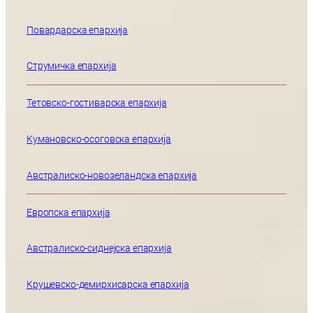
Повардарска епархија
Струмичка епархија
Тетовско-гостиварска епархија
Кумановско-осоговска епархија
Австралиско-новозеландска епархија
Европска епархија
Австралиско-сиднејска епархија
Крушевско-демирхисарска епархија