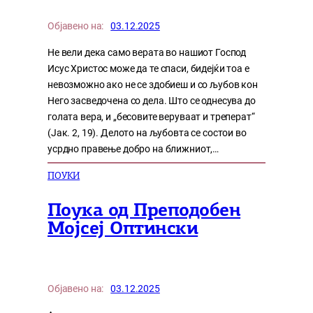
Објавено на:
03.12.2025
Не вели дека само верата во нашиот Господ
Исус Христос може да те спаси, бидејќи тоа е
невозможно ако не се здобиеш и со љубов кон
Него засведочена со дела. Што се однесува до
голата вера, и „бесовите веруваат и треперат“
(Јак. 2, 19). Делото на љубовта се состои во
усрдно правење добро на ближниот,…
ПОУКИ
Поука од Преподобен
Мојсеј Оптински
Објавено на:
03.12.2025