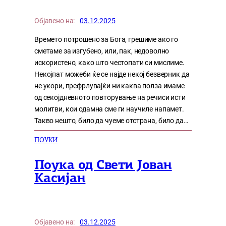
Објавено на:
03.12.2025
Времето потрошено за Бога, грешиме ако го
сметаме за изгубено, или, пак, недоволно
искористено, како што честопати си мислиме.
Некојпат можеби ќе се најде некој безверник да
не укори, префрлувајќи ни каква полза имаме
од секојдневното повторување на речиси исти
молитви, кои одамна сме ги научиле напамет.
Такво нешто, било да чуеме отстрана, било да…
ПОУКИ
Поука од Свети Јован
Касијан
Објавено на:
03.12.2025