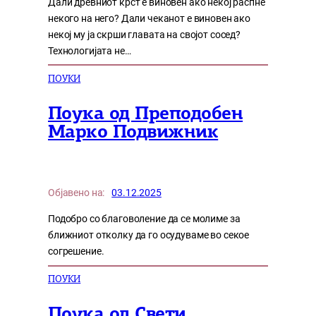
Дали древниот крст е виновен ако некој распне
некого на него? Дали чеканот е виновен ако
некој му ја скрши главата на својот сосед?
Технологијата не…
ПОУКИ
Поука од Преподобен
Марко Подвижник
Објавено на:
03.12.2025
Подобро со благоволение да се молиме за
ближниот отколку да го осудуваме во секое
согрешение.
ПОУКИ
Поука од Свети