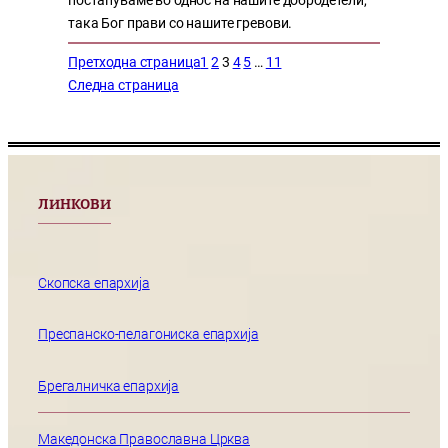
постапуваме во однос на нашите добродетели,
така Бог прави со нашите гревови.
Претходна страница
1
2
3
4
5
…
11
Следна страница
ЛИНКОВИ
Скопска епархија
Преспанско-пелагониска епархија
Брегалничка епархија
Македонска Православна Црква