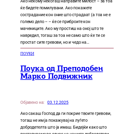
Ако некому некогаш направите милост – за тоа
ќе бидете помилувани. Ако покажете
сострадание кон оние што страдаат (а тоа не е
големо дело – – ќе се приброите кон
мачениците. Ако му простиш на оној што те
навредил, тогаш за тоа не само што ќе ти се
простат сите гревови, но и чедо на…
ПОУКИ
Поука од Преподобен
Марко Подвижник
Објавено на:
03.12.2025
Ако сакаш Господ да ги покрие твоите гревови,
тогаш не им ја покажувај на луѓето
добродетелта што ја имаш. Бидејќи како што