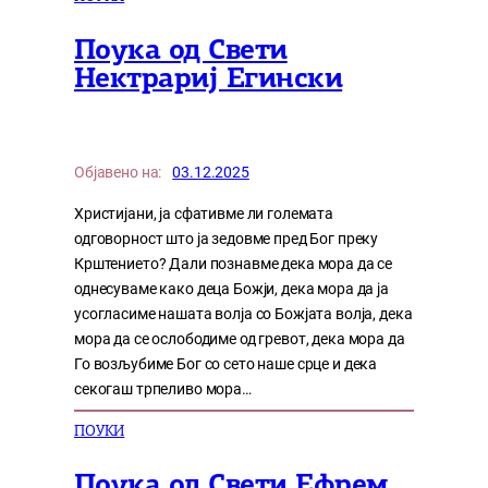
Поука од Свети
Нектрариј Егински
Објавено на:
03.12.2025
Христијани, ја сфативме ли големата
одговорност што ја зедовме пред Бог преку
Крштението? Дали познавме дека мора да се
однесуваме како деца Божји, дека мора да ја
усогласиме нашата волја со Божјата волја, дека
мора да се ослободиме од гревот, дека мора да
Го возљубиме Бог со сето наше срце и дека
секогаш трпеливо мора…
ПОУКИ
Поука од Свети Ефрем